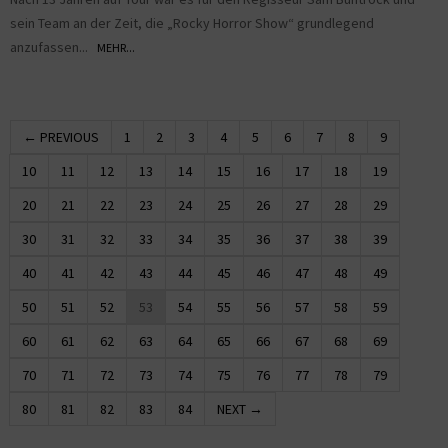
sein Team an der Zeit, die „Rocky Horror Show“ grundlegend
anzufassen...
MEHR...
← PREVIOUS
1
2
3
4
5
6
7
8
9
10
11
12
13
14
15
16
17
18
19
20
21
22
23
24
25
26
27
28
29
30
31
32
33
34
35
36
37
38
39
40
41
42
43
44
45
46
47
48
49
50
51
52
53
54
55
56
57
58
59
60
61
62
63
64
65
66
67
68
69
70
71
72
73
74
75
76
77
78
79
80
81
82
83
84
NEXT →