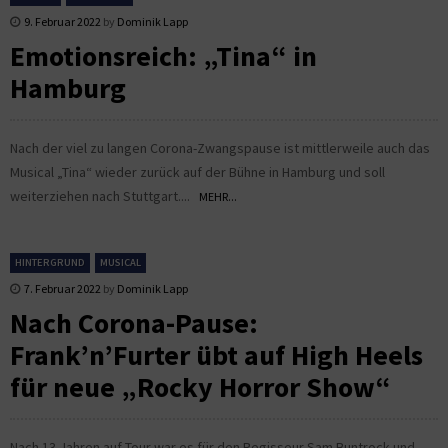
9. Februar 2022
by
Dominik Lapp
Emotionsreich: „Tina“ in
Hamburg
Nach der viel zu langen Corona-Zwangspause ist mittlerweile auch das
Musical „Tina“ wieder zurück auf der Bühne in Hamburg und soll
weiterziehen nach Stuttgart....
MEHR...
HINTERGRUND
MUSICAL
7. Februar 2022
by
Dominik Lapp
Nach Corona-Pause:
Frank’n’Furter übt auf High Heels
für neue „Rocky Horror Show“
Nach 13 Jahren auf Tour war es für den Regisseur Sam Buntrock und