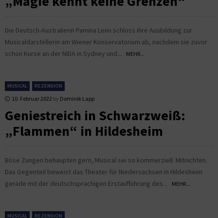
„Magie kennt keine Grenzen“
Die Deutsch-Australierin Pamina Lenn schloss ihre Ausbildung zur
Musicaldarstellerin am Wiener Konservatorium ab, nachdem sie zuvor
schon Kurse an der NIDA in Sydney und...
MEHR...
MUSICAL
REZENSION
10. Februar 2022
by
Dominik Lapp
Geniestreich in Schwarzweiß:
„Flammen“ in Hildesheim
Böse Zungen behaupten gern, Musical sei so kommerziell. Mitnichten.
Das Gegenteil beweist das Theater für Niedersachsen in Hildesheim
gerade mit der deutschsprachigen Erstaufführung des...
MEHR...
MUSICAL
REZENSION