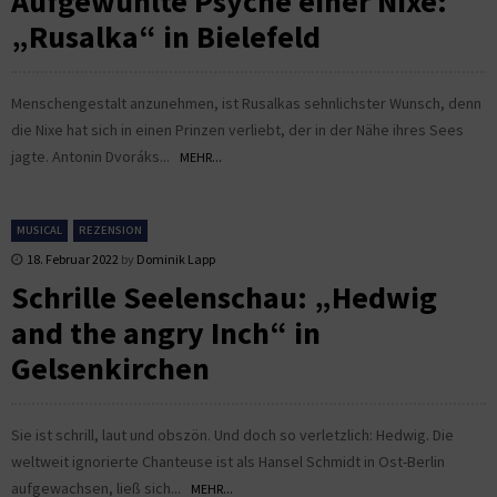
Aufgewühlte Psyche einer Nixe:
„Rusalka“ in Bielefeld
Menschengestalt anzunehmen, ist Rusalkas sehnlichster Wunsch, denn
die Nixe hat sich in einen Prinzen verliebt, der in der Nähe ihres Sees
jagte. Antonin Dvoráks...
MEHR...
MUSICAL
REZENSION
18. Februar 2022
by
Dominik Lapp
Schrille Seelenschau: „Hedwig
and the angry Inch“ in
Gelsenkirchen
Sie ist schrill, laut und obszön. Und doch so verletzlich: Hedwig. Die
weltweit ignorierte Chanteuse ist als Hansel Schmidt in Ost-Berlin
aufgewachsen, ließ sich...
MEHR...