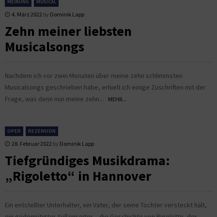
MEINUNG
MUSICAL
4. März 2022
by
Dominik Lapp
Zehn meiner liebsten
Musicalsongs
Nachdem ich vor zwei Monaten über meine zehn schlimmsten
Musicalsongs geschrieben habe, erhielt ich einige Zuschriften mit der
Frage, was denn nun meine zehn...
MEHR...
OPER
REZENSION
28. Februar 2022
by
Dominik Lapp
Tiefgründiges Musikdrama:
„Rigoletto“ in Hannover
Ein entstellter Unterhalter, ein Vater, der seine Tochter versteckt hält,
ein gedemütigter Außenseiter – die Geschichte von Rigoletto, der