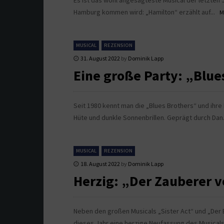
Es ist das wohl angesagteste Musical der letzten 
Hamburg kommen wird: „Hamilton“ erzählt auf...
M
MUSICAL
REZENSION
31. August 2022
by
Dominik Lapp
Eine große Party: „Blue
Seit 1980 kennt man die „Blues Brothers“ und ihr
Hüte und dunkle Sonnenbrillen. Geprägt durch Dan
MUSICAL
REZENSION
18. August 2022
by
Dominik Lapp
Herzig: „Der Zauberer v
Neben den großen Musicals „Sister Act“ und „Der 
dieses Jahr eine herzige Neufassung des Musicals