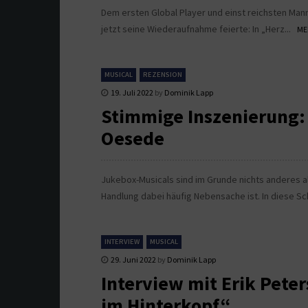
Dem ersten Global Player und einst reichsten Man
jetzt seine Wiederaufnahme feierte: In „Herz...
ME
MUSICAL
REZENSION
19. Juli 2022
by
Dominik Lapp
Stimmige Inszenierung: 
Oesede
Jukebox-Musicals sind im Grunde nichts anderes 
Handlung dabei häufig Nebensache ist. In diese S
INTERVIEW
MUSICAL
29. Juni 2022
by
Dominik Lapp
Interview mit Erik Pete
im Hinterkopf“