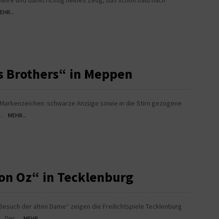
Jahre und damit richtig heißes Zeug, das schon bald nach
EHR...
s Brothers“ in Meppen
e Markenzeichen: schwarze Anzüge sowie in die Stirn gezogene
...
MEHR...
on Oz“ in Tecklenburg
Besuch der alten Dame“ zeigen die Freilichtspiele Tecklenburg
 „Der...
MEHR...