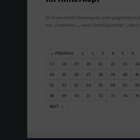
Er ist ein echter Shootingstar unter jungen Music
wie „Footloose“, „Jesus Christ Superstar“, „West S
← PREVIOUS
1
2
3
4
5
6
17
18
19
20
21
22
23
24
34
35
36
37
38
39
40
41
51
52
53
54
55
56
57
58
68
69
70
71
72
73
74
75
NEXT →