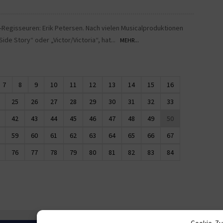
al-Regisseuren: Erik Petersen. Nach vielen Musicalproduktionen
ide Story“ oder „Victor/Victoria“, hat...
MEHR...
7
8
9
10
11
12
13
14
15
16
25
26
27
28
29
30
31
32
33
42
43
44
45
46
47
48
49
50
59
60
61
62
63
64
65
66
67
76
77
78
79
80
81
82
83
84