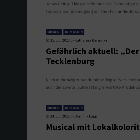
Jonas Hein gilt längst nicht mehr als Geheimtipp 
festes Ensemblemitglied am Theater für Niedersac
MUSICAL
REZENSION
25. Juli 2022
by
Katharina Karsunke
Gefährlich aktuell: „De
Tecklenburg
Nach mehrmaliger pandemiebedingter Verschiebung
auch die zweite, äußerst lang erwartete Produkti
MUSICAL
REZENSION
24. Juli 2022
by
Dominik Lapp
Musical mit Lokalkolori