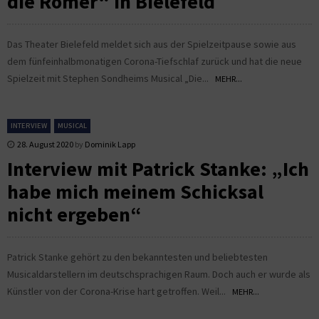
die Römer“ in Bielefeld
Das Theater Bielefeld meldet sich aus der Spielzeitpause sowie aus
dem fünfeinhalbmonatigen Corona-Tiefschlaf zurück und hat die neue
Spielzeit mit Stephen Sondheims Musical „Die...
MEHR...
INTERVIEW
MUSICAL
28. August 2020
by
Dominik Lapp
Interview mit Patrick Stanke: „Ich
habe mich meinem Schicksal
nicht ergeben“
Patrick Stanke gehört zu den bekanntesten und beliebtesten
Musicaldarstellern im deutschsprachigen Raum. Doch auch er wurde als
Künstler von der Corona-Krise hart getroffen. Weil...
MEHR...