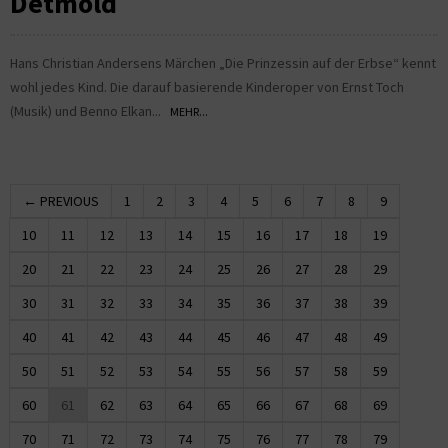
Detmold
Hans Christian Andersens Märchen „Die Prinzessin auf der Erbse“ kennt
wohl jedes Kind. Die darauf basierende Kinderoper von Ernst Toch
(Musik) und Benno Elkan...
MEHR...
← PREVIOUS
1
2
3
4
5
6
7
8
9
10
11
12
13
14
15
16
17
18
19
20
21
22
23
24
25
26
27
28
29
30
31
32
33
34
35
36
37
38
39
40
41
42
43
44
45
46
47
48
49
50
51
52
53
54
55
56
57
58
59
60
61
62
63
64
65
66
67
68
69
70
71
72
73
74
75
76
77
78
79