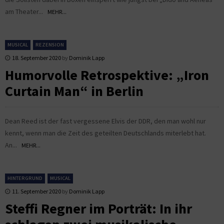
am Theater...
MEHR...
MUSICAL
REZENSION
18. September 2020
by
Dominik Lapp
Humorvolle Retrospektive: „Iron
Curtain Man“ in Berlin
Dean Reed ist der fast vergessene Elvis der DDR, den man wohl nur
kennt, wenn man die Zeit des geteilten Deutschlands miterlebt hat.
An...
MEHR...
HINTERGRUND
MUSICAL
11. September 2020
by
Dominik Lapp
Steffi Regner im Porträt: In ihr