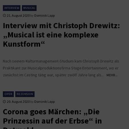
INTERVIEW
MUSICAL
21. August 2020
by
Dominik Lapp
Interview mit Christoph Drewitz:
„Musical ist eine komplexe
Kunstform“
Nach seinem Kulturmanagement-Studium kam Christoph Drewitz als
Praktikant zur Musicalproduktionsfirma Stage Entertainment, wo er
zunächst im Casting tätig war, später zwölf Jahre lang als...
MEHR...
OPER
REZENSION
20. August 2020
by
Dominik Lapp
Corona goes Märchen: „Die
Prinzessin auf der Erbse“ in