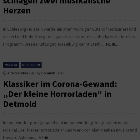
schlagen zwei musikalische
Herzen
In Schleswig-Holstein wurde ein altehrwürdiger Gutshof restauriert und
saniert und beherbergt das ganze Jahr über ein vielfältiges kulturelles
Programm. Dieses Kulturgut Hasselburg kennt Steffi...
MEHR...
MUSICAL
REZENSION
4. September 2020
by
Dominik Lapp
Klassiker im Corona-Gewand:
„Der kleine Horrorladen“ in
Detmold
Immer wieder gern gespielt und immer wieder gern gesehen ist das
Musical „Der kleine Horrorladen“. Das Werk von Alan Menken (Musik) und
Howard Ashman...
MEHR...