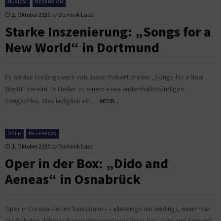
MUSICAL
REZENSION
2. Oktober 2020
by
Dominik Lapp
Starke Inszenierung: „Songs for a
New World“ in Dortmund
Es ist das Erstlingswerk von Jason Robert Brown: „Songs for a New
World“ vereint 16 Lieder zu einem etwa anderthalbstündigen
Songzyklus. Was lediglich ein...
MEHR...
OPER
REZENSION
1. Oktober 2020
by
Dominik Lapp
Oper in der Box: „Dido and
Aeneas“ in Osnabrück
Oper in Corona-Zeiten funktioniert – allerdings nur bedingt, wenn man
die Solisten dabei in Boxen einsperrt wie jüngst bei „Dido and Aeneas“