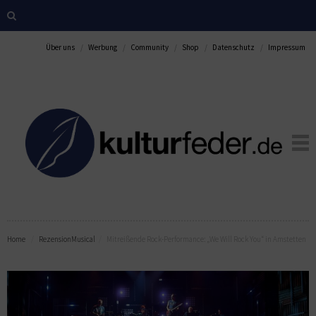
Über uns
Werbung
Community
Shop
Datenschutz
Impressum
Home
Rezension
Musical
Mitreißende Rock-Performance: „We Will Rock You“ in Amstetten