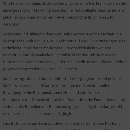
Minute in seinen Bann. Unter der Leitung von Christian Frank werden die
unvergesslichen Hits von Queen durch eine fabelhafte Band zu neuem
Leben erweckt und mit einer fiktiven Geschichte (Buch: Ben Elton)
verwoben.
Regisseur und Bühnenbildner Alex Balga versteht es meisterhaft, die
dystopische Welt von „We Will Rock You“ auf die Bühne zu bringen. Das
reduzierte, aber durch modernste Videotechnik nicht weniger
beeindruckend-dynamische Bühnenbild lässt das Publikum in eine
futuristische Welt eintauchen, in der individuelle Kreativität und Freiheit
gegen ein repressives System ankämpfen.
Die Choreografie von Natalie Holtom ist energiegeladen und präzise.
Die Darstellerinnen und Darsteller bringen mit ihren kraftvollen
Bewegungen die Rockmusik zum Leben und unterstützen die
Höhepunkte der Geschichte perfekt. Besonders die Ensembleszenen,
in denen die Rebellion der Bohemians gegen das System dargestellt
wird, erweisen sich als visuelle Highlights.
Irina Hofer setzt mit ihren kreativen und teils farbenfrohen Kostümen