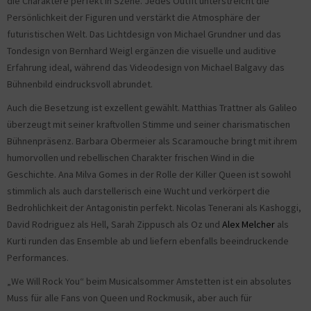
die Charaktere perfekt in Szene. Jedes Outfit unterstreicht die
Persönlichkeit der Figuren und verstärkt die Atmosphäre der
futuristischen Welt. Das Lichtdesign von Michael Grundner und das
Tondesign von Bernhard Weigl ergänzen die visuelle und auditive
Erfahrung ideal, während das Videodesign von Michael Balgavy das
Bühnenbild eindrucksvoll abrundet.
Auch die Besetzung ist exzellent gewählt. Matthias Trattner als Galileo
überzeugt mit seiner kraftvollen Stimme und seiner charismatischen
Bühnenpräsenz. Barbara Obermeier als Scaramouche bringt mit ihrem
humorvollen und rebellischen Charakter frischen Wind in die
Geschichte. Ana Milva Gomes in der Rolle der Killer Queen ist sowohl
stimmlich als auch darstellerisch eine Wucht und verkörpert die
Bedrohlichkeit der Antagonistin perfekt. Nicolas Tenerani als Kashoggi,
David Rodriguez als Hell, Sarah Zippusch als Oz und
Alex Melcher
als
Kurti runden das Ensemble ab und liefern ebenfalls beeindruckende
Performances.
„We Will Rock You“ beim Musicalsommer Amstetten ist ein absolutes
Muss für alle Fans von Queen und Rockmusik, aber auch für