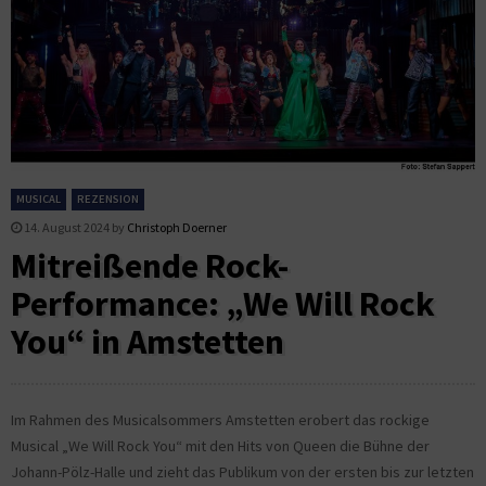
MUSICAL
REZENSION
14. August 2024
by
Christoph Doerner
Mitreißende Rock-
Performance: „We Will Rock
You“ in Amstetten
Im Rahmen des Musicalsommers Amstetten erobert das rockige
Musical „We Will Rock You“ mit den Hits von Queen die Bühne der
Johann-Pölz-Halle und zieht das Publikum von der ersten bis zur letzten