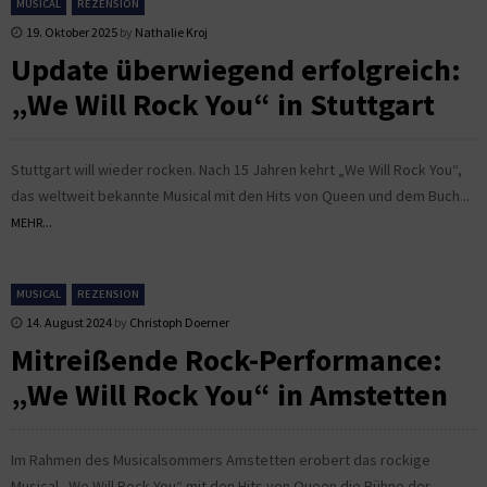
MUSICAL
REZENSION
19. Oktober 2025
by
Nathalie Kroj
Update überwiegend erfolgreich:
„We Will Rock You“ in Stuttgart
Stuttgart will wieder rocken. Nach 15 Jahren kehrt „We Will Rock You“,
das weltweit bekannte Musical mit den Hits von Queen und dem Buch...
MEHR...
MUSICAL
REZENSION
14. August 2024
by
Christoph Doerner
Mitreißende Rock-Performance:
„We Will Rock You“ in Amstetten
Im Rahmen des Musicalsommers Amstetten erobert das rockige
Musical „We Will Rock You“ mit den Hits von Queen die Bühne der