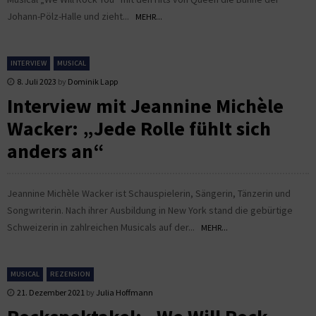
Johann-Pölz-Halle und zieht...
MEHR...
INTERVIEW
MUSICAL
8. Juli 2023
by
Dominik Lapp
Interview mit Jeannine Michèle
Wacker: „Jede Rolle fühlt sich
anders an“
Jeannine Michèle Wacker ist Schauspielerin, Sängerin, Tänzerin und
Songwriterin. Nach ihrer Ausbildung in New York stand die gebürtige
Schweizerin in zahlreichen Musicals auf der...
MEHR...
MUSICAL
REZENSION
21. Dezember 2021
by
Julia Hoffmann