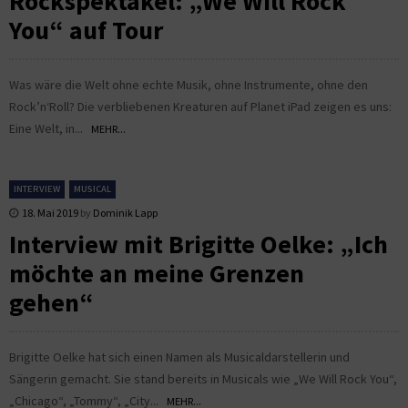
Rockspektakel: „We Will Rock
You“ auf Tour
Was wäre die Welt ohne echte Musik, ohne Instrumente, ohne den
Rock’n‘Roll? Die verbliebenen Kreaturen auf Planet iPad zeigen es uns:
Eine Welt, in...
MEHR...
INTERVIEW
MUSICAL
18. Mai 2019
by
Dominik Lapp
Interview mit Brigitte Oelke: „Ich
möchte an meine Grenzen
gehen“
Brigitte Oelke hat sich einen Namen als Musicaldarstellerin und
Sängerin gemacht. Sie stand bereits in Musicals wie „We Will Rock You“,
„Chicago“, „Tommy“, „City...
MEHR...