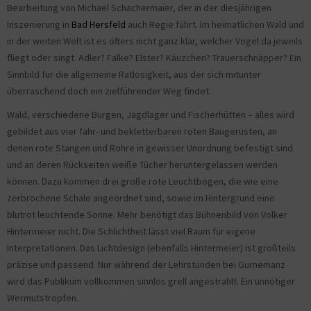
Bearbeitung von Michael Schachermaier, der in der diesjährigen
Inszenierung in
Bad Hersfeld
auch Regie führt. Im heimatlichen Wald und
in der weiten Welt ist es öfters nicht ganz klar, welcher Vogel da jeweils
fliegt oder singt. Adler? Falke? Elster? Käuzchen? Trauerschnäpper? Ein
Sinnbild für die allgemeine Ratlosigkeit, aus der sich mitunter
überraschend doch ein zielführender Weg findet.
Wald, verschiedene Burgen, Jagdlager und Fischerhütten – alles wird
gebildet aus vier fahr- und bekletterbaren roten Baugerüsten, an
denen rote Stangen und Rohre in gewisser Unordnung befestigt sind
und an deren Rückseiten weiße Tücher heruntergelassen werden
können. Dazu kommen drei große rote Leuchtbögen, die wie eine
zerbrochene Schale angeordnet sind, sowie im Hintergrund eine
blutrot leuchtende Sonne. Mehr benötigt das Bühnenbild von Volker
Hintermeier nicht. Die Schlichtheit lässt viel Raum für eigene
Interpretationen. Das Lichtdesign (ebenfalls Hintermeier) ist großteils
präzise und passend. Nur während der Lehrstunden bei Gurnemanz
wird das Publikum vollkommen sinnlos grell angestrahlt. Ein unnötiger
Wermutstropfen.