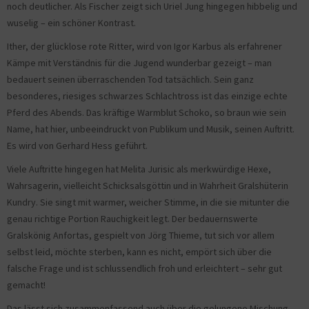
noch deutlicher. Als Fischer zeigt sich Uriel Jung hingegen hibbelig und
wuselig – ein schöner Kontrast.
Ither, der glücklose rote Ritter, wird von Igor Karbus als erfahrener
Kämpe mit Verständnis für die Jugend wunderbar gezeigt – man
bedauert seinen überraschenden Tod tatsächlich. Sein ganz
besonderes, riesiges schwarzes Schlachtross ist das einzige echte
Pferd des Abends. Das kräftige Warmblut Schoko, so braun wie sein
Name, hat hier, unbeeindruckt von Publikum und Musik, seinen Auftritt.
Es wird von Gerhard Hess geführt.
Viele Auftritte hingegen hat Melita Jurisic als merkwürdige Hexe,
Wahrsagerin, vielleicht Schicksalsgöttin und in Wahrheit Gralshüterin
Kundry. Sie singt mit warmer, weicher Stimme, in die sie mitunter die
genau richtige Portion Rauchigkeit legt. Der bedauernswerte
Gralskönig Anfortas, gespielt von Jörg Thieme, tut sich vor allem
selbst leid, möchte sterben, kann es nicht, empört sich über die
falsche Frage und ist schlussendlich froh und erleichtert – sehr gut
gemacht!
Das lässt sich zusammenfassend auch über die gelungene Mischung