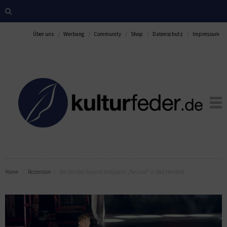
Über uns
Werbung
Community
Shop
Datenschutz
Impressum
Home
Rezension
Der Ruf des Trauerschnäppers: „Parzival“ in Bad Hersfeld