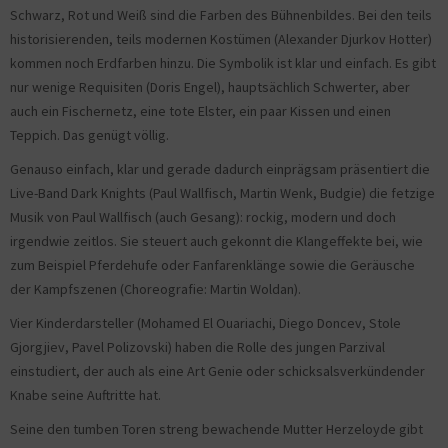
Schwarz, Rot und Weiß sind die Farben des Bühnenbildes. Bei den teils
historisierenden, teils modernen Kostümen (Alexander Djurkov Hotter)
kommen noch Erdfarben hinzu. Die Symbolik ist klar und einfach. Es gibt
nur wenige Requisiten (Doris Engel), hauptsächlich Schwerter, aber
auch ein Fischernetz, eine tote Elster, ein paar Kissen und einen
Teppich. Das genügt völlig.
Genauso einfach, klar und gerade dadurch einprägsam präsentiert die
Live-Band Dark Knights (Paul Wallfisch, Martin Wenk, Budgie) die fetzige
Musik von Paul Wallfisch (auch Gesang): rockig, modern und doch
irgendwie zeitlos. Sie steuert auch gekonnt die Klangeffekte bei, wie
zum Beispiel Pferdehufe oder Fanfarenklänge sowie die Geräusche
der Kampfszenen (Choreografie: Martin Woldan).
Vier Kinderdarsteller (Mohamed El Ouariachi, Diego Doncev, Stole
Gjorgjiev, Pavel Polizovski) haben die Rolle des jungen Parzival
einstudiert, der auch als eine Art Genie oder schicksalsverkündender
Knabe seine Auftritte hat.
Seine den tumben Toren streng bewachende Mutter Herzeloyde gibt