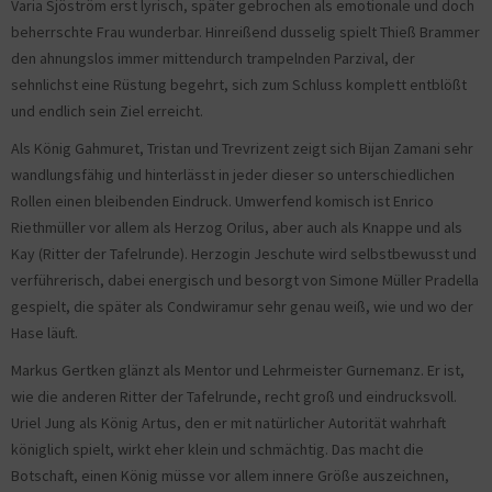
Varia Sjöström erst lyrisch, später gebrochen als emotionale und doch
beherrschte Frau wunderbar. Hinreißend dusselig spielt Thieß Brammer
den ahnungslos immer mittendurch trampelnden Parzival, der
sehnlichst eine Rüstung begehrt, sich zum Schluss komplett entblößt
und endlich sein Ziel erreicht.
Als König Gahmuret, Tristan und Trevrizent zeigt sich Bijan Zamani sehr
wandlungsfähig und hinterlässt in jeder dieser so unterschiedlichen
Rollen einen bleibenden Eindruck. Umwerfend komisch ist Enrico
Riethmüller vor allem als Herzog Orilus, aber auch als Knappe und als
Kay (Ritter der Tafelrunde). Herzogin Jeschute wird selbstbewusst und
verführerisch, dabei energisch und besorgt von Simone Müller Pradella
gespielt, die später als Condwiramur sehr genau weiß, wie und wo der
Hase läuft.
Markus Gertken glänzt als Mentor und Lehrmeister Gurnemanz. Er ist,
wie die anderen Ritter der Tafelrunde, recht groß und eindrucksvoll.
Uriel Jung als König Artus, den er mit natürlicher Autorität wahrhaft
königlich spielt, wirkt eher klein und schmächtig. Das macht die
Botschaft, einen König müsse vor allem innere Größe auszeichnen,