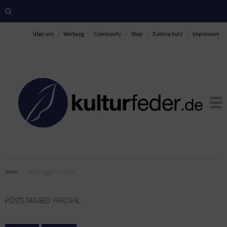
Über uns
Werbung
Community
Shop
Datenschutz
Impressum
Home
Posts tagged:
Parzival
POSTS TAGGED:
PARZIVAL