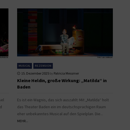
MUSICAL
REZENSION
15. Dezember 2025
by
Patricia Messmer
Kleine Heldin, große Wirkung: „Matilda“ in
Baden
sel
Es ist ein Wagnis, das sich auszahlt: Mit „Matilda“ holt
nd
das Theater Baden ein im deutschsprachigen Raum
eher unbekanntes Musical auf den Spielplan. Die...
MEHR...