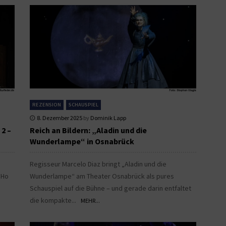
REZENSION
SCHAUSPIEL
8. Dezember 2025
by
Dominik Lapp
2 –
Reich an Bildern: „Aladin und die
Wunderlampe“ in Osnabrück
Regisseur Marcelo Diaz bringt „Aladin und die
„Ho
Wunderlampe“ am Theater Osnabrück als pures
e
Schauspiel auf die Bühne – und gerade darin entfaltet
die kompakte...
MEHR...