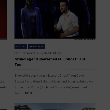
MUSICAL
REZENSION
1. Dezember 2025
by
Dominik Lapp
Grundlegend überarbeitet: „Ghost“ auf
Tour
Showslot schickt das Musical „Ghost“ von Dave
tes
Stewart und Glen Ballard (Musik und Songtexte) sowie
meets
Bruce Joel Rubin (Buch und Songtexte) erneut auf
Tour...
MEHR...