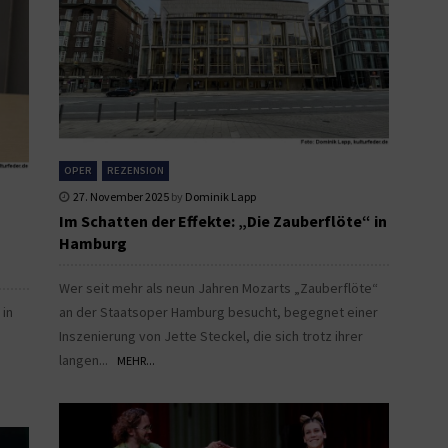
OPER
REZENSION
27. November 2025
by
Dominik Lapp
Im Schatten der Effekte: „Die Zauberflöte“ in
Hamburg
Wer seit mehr als neun Jahren Mozarts „Zauberflöte“
 in
an der Staatsoper Hamburg besucht, begegnet einer
Inszenierung von Jette Steckel, die sich trotz ihrer
langen...
MEHR...