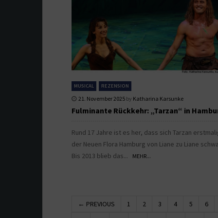
MUSICAL
REZENSION
21. November 2025
by
Katharina Karsunke
Fulminante Rückkehr: „Tarzan“ in Hambu
Rund 17 Jahre ist es her, dass sich Tarzan erstmali
der Neuen Flora Hamburg von Liane zu Liane schw
Bis 2013 blieb das...
MEHR...
← PREVIOUS
1
2
3
4
5
6