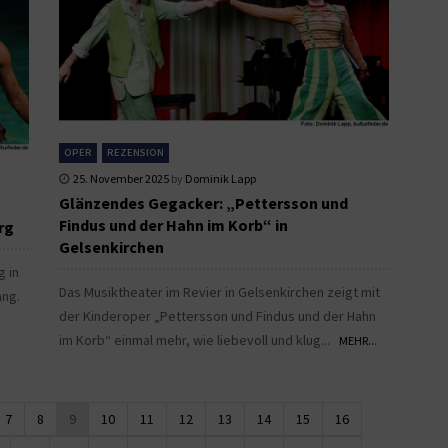
OPER
REZENSION
25. November 2025
by
Dominik Lapp
Glänzendes Gegacker: „Pettersson und
Findus und der Hahn im Korb“ in
rg
Gelsenkirchen
g in
Das Musiktheater im Revier in Gelsenkirchen zeigt mit
ang.
der Kinderoper „Pettersson und Findus und der Hahn
im Korb“ einmal mehr, wie liebevoll und klug...
MEHR...
7
8
9
10
11
12
13
14
15
16