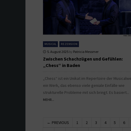
MUSICAL
REZENSION
5. August 2025
by
Patricia Messmer
Zwischen Schachzügen und Gefühlen:
„Chess“ in Baden
„Chess“ ist ein Unikat im Repertoire der Musicalwe
ein Werk, das ebenso viele geniale Einfälle wie
strukturelle Probleme mit sich bringt. Es basiert...
MEHR...
← PREVIOUS
1
2
3
4
5
6