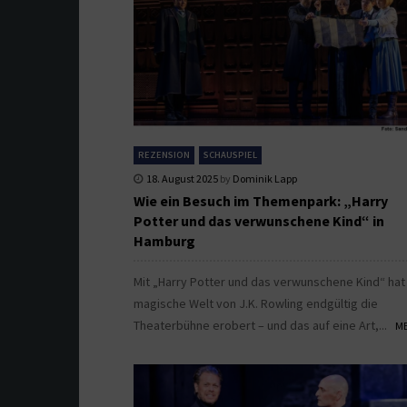
REZENSION
SCHAUSPIEL
18. August 2025
by
Dominik Lapp
Wie ein Besuch im Themenpark: „Harry
Potter und das verwunschene Kind“ in
Hamburg
Mit „Harry Potter und das verwunschene Kind“ hat
magische Welt von J.K. Rowling endgültig die
Theaterbühne erobert – und das auf eine Art,...
ME