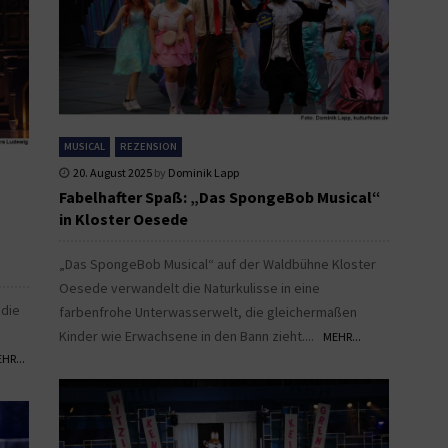
MUSICAL
REZENSION
20. August 2025
by
Dominik Lapp
Fabelhafter Spaß: „Das SpongeBob Musical“
in Kloster Oesede
„Das SpongeBob Musical“ auf der Waldbühne Kloster
Oesede verwandelt die Naturkulisse in eine
 die
farbenfrohe Unterwasserwelt, die gleichermaßen
Kinder wie Erwachsene in den Bann zieht....
MEHR...
HR...