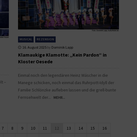
MUSICAL
REZENSION
16. August 2025
by
Dominik Lapp
Klamaukige Klamotte: „Kein Pardon“ in
Kloster Oesede
Einmal noch den legendären Heinz Wäscher in die
lt –
Manege schicken, noch einmal das Ruhrpott-Idyll der
Familie Schlönzke aufleben lassen und die grell-bunte
Fernsehwelt der...
MEHR...
7
8
9
10
11
12
13
14
15
16