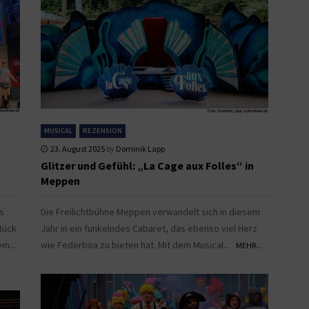
MUSICAL
REZENSION
23. August 2025
by
Dominik Lapp
Glitzer und Gefühl: „La Cage aux Folles“ in
Meppen
s
Die Freilichtbühne Meppen verwandelt sich in diesem
tück
Jahr in ein funkelndes Cabaret, das ebenso viel Herz
em...
wie Federboa zu bieten hat. Mit dem Musical...
MEHR...