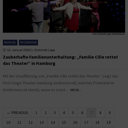
MUSICAL
REZENSION
16. Januar 2026
by
Dominik Lapp
Zauberhafte Familienunterhaltung: „Familie Cille rettet
das Theater“ in Hamburg
Mit der Uraufführung von „Familie Cille rettet das Theater“ zeigt das
First Stage Theater Hamburg eindrucksvoll, welches Potenzial im
Kindermusical steckt, wenn es ernst...
MEHR...
← PREVIOUS
1
2
3
4
5
6
7
8
9
10
11
12
13
14
15
16
17
18
19