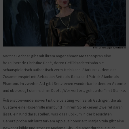
Martina Lechner gibt mit ihrem angenehmen Mezzosopran eine
bezaubernde Christine Daaé, deren Gefühlsachterbahn sie
schauspielerisch authentisch vermitteln kann. Stark ist zudem das
Zusammenspiel mit Sebastian Seitz als Raoul und Patrick Stanke als
Phantom. Im zweiten Akt gibt Seitz einen wunderbar leidenden Vicomte
und überzeugt stimmlich im Duett „Wer verliert, geht unter“ mit Stanke.
Äußerst bewundernswert ist die Leistung von Sarah Gadinger, die als
Gustave eine Hosenrolle mimt und in ihrem Spiel keinen Zweifel daran
lässt, ein Kind darzustellen, was das Publikum in der besuchten
Generalprobe mit lautstarkem Applaus honoriert. Manja Stein gibt eine
gewohnt kühle und strenge Madame Giry, die aber durchaus auch