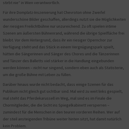
stirbt nie“ in Wien verantwortlich.
Für ihre Domplatz-Inszenierung hat Chevroton ohne Zweifel
wunderschöne Bilder geschaffen, allerdings nutzt sie die Möglichkeiten
der riesigen Freilichtbühne nur unzureichend. Zu oft spielen intime
Szenen am äußersten Bühnenrand, während die übrige Spielfläche frei
bleibt. Vor dem Hintergrund, dass ihr ein riesiger Opernchor zur
Verfügung steht und das Stück in einem Vergnügungspark spielt,
hätten die Sängerinnen und Sänger des Chores und die Tänzerinnen
und Tänzer des Balletts viel stärker in die Handlung eingebunden
werden können – nicht nur singend, sondern eben auch als Statisterie,
um die große Bühne mit Leben zu füllen.
Darüber hinaus wurde nicht bedacht, dass einige Szenen für das
Publikum nicht gleich gut sichtbar sind. Mal wird zu weit links gespielt,
mal steht das Pferdekarussell im Weg, mal sind es im Finale die
Chormitglieder, die die Sicht ins Spiegelkabinett versperren –
zumindest für die Menschen in den teuren vorderen Reihen. Wer auf
der steil ansteigenden Tribüne weiter hinten sitzt, hat damit natürlich
kein Problem.