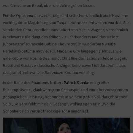
von Christine an Raoul, über die Jahre gehen lassen.
Für die Optik einer Inszenierung sind selbstverständlich auch Kostüme
wichtig, die in Magdeburg von Tanja Liebermann entworfen wurden. Sie
steckt den Chor (exzellent einstudiert von Martin Wagner) vornehmlich
in schwarze Kleidung des frühen 20. Jahrhunderts und das Ballett
(Choreografie: Pascale-Sabine Chevroton) in wunderbare weiße
Harlekinskostüme mit viel Tüll. Madame Giry hingegen sieht aus wie
eine Kopie von Norma Desmond, Christine darf schöne Kleider tragen,
Raoul und Gustave klassische Anzüge. Sehenswert ist darüber hinaus
das paillettenbesetzte Badenixen-Kostüm von Meg.
In der Rolle des Phantoms brilliert
Patrick Stanke
mit großer
Bühnenpräsenz, glaubwürdigem Schauspiel und einer hervorragenden
gesanglichen Leistung, besonders in seinem gefühlvoll dargebotenen
Solo „So sehr fehlt mir dein Gesang“, wohingegen er in „Wo die
Schönheit sich verbirgt“ rockige Töne anschlägt.