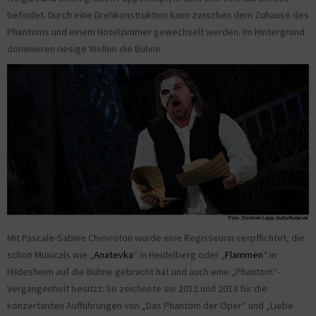
befindet. Durch eine Drehkonstruktion kann zwischen dem Zuhause des
Phantoms und einem Hotelzimmer gewechselt werden. Im Hintergrund
dominieren riesige Wellen die Bühne.
Mit Pascale-Sabine Chevroton wurde eine Regisseurin verpflichtet, die
schon Musicals wie „
Anatevka
“ in Heidelberg oder „
Flammen
“ in
Hildesheim auf die Bühne gebracht hat und auch eine „Phantom“-
Vergangenheit besitzt: So zeichnete sie 2012 und 2013 für die
konzertanten Aufführungen von „Das Phantom der Oper“ und „Liebe