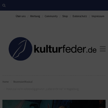
Über uns
Werbung
Community
Shop
Datenschutz
Impressum
Home
Rezension
Musical
Potenzial nicht vollständig genutzt: „Liebe stirbt nie“ in Magdeburg