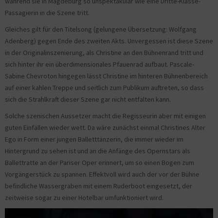
während sie in Magdeburg so unspektakulär wie eine Dritte-Klasse-
Passagierin in die Szene tritt.
Gleiches gilt für den Titelsong (gelungene Übersetzung: Wolfgang
Adenberg) gegen Ende des zweiten Akts. Unvergessen ist diese Szene
in der Originalinszenierung, als Christine an den Bühnenrand tritt und
sich hinter ihr ein überdimensionales Pfauenrad aufbaut. Pascale-
Sabine Chevroton hingegen lässt Christine im hinteren Bühnenbereich
auf einer kahlen Treppe und seitlich zum Publikum auftreten, so dass
sich die Strahlkraft dieser Szene gar nicht entfalten kann.
Solche szenischen Aussetzer macht die Regisseurin aber mit einigen
guten Einfällen wieder wett. Da wäre zunächst einmal Christines Alter
Ego in Form einer jungen Balletttänzerin, die immer wieder im
Hintergrund zu sehen ist und an die Anfänge des Opernstars als
Ballettratte an der Pariser Oper erinnert, um so einen Bogen zum
Vorgängerstück zu spannen. Effektvoll wird auch der vor der Bühne
befindliche Wassergraben mit einem Ruderboot eingesetzt, der
zeitweise sogar zu einer Hotelbar umfunktioniert wird.