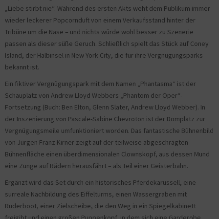
„Liebe stirbt nie“. Während des ersten Akts weht dem Publikum immer
wieder leckerer Popcornduft von einem Verkaufsstand hinter der
Tribüne um die Nase – und nichts würde wohl besser zu Szenerie
passen als dieser süße Geruch. Schließlich spielt das Stück auf Coney
Island, der Halbinsel in New York City, die für ihre Vergnügungsparks
bekannt ist.
Ein fiktiver Vergnügungspark mit dem Namen „Phantasma“ ist der
Schauplatz von Andrew Lloyd Webbers „Phantom der Oper“-
Fortsetzung (Buch: Ben Elton, Glenn Slater, Andrew Lloyd Webber). In
der Inszenierung von Pascale-Sabine Chevroton ist der Domplatz zur
Vergnügungsmeile umfunktioniert worden. Das fantastische Bühnenbild
von Jürgen Franz Kirner zeigt auf der teilweise abgeschrägten
Bühnenfläche einen überdimensionalen Clownskopf, aus dessen Mund
eine Zunge auf Rädern herausfährt – als Teil einer Geisterbahn.
Ergänzt wird das Set durch ein historisches Pferdekarussell, eine
surreale Nachbildung des Eiffelturms, einen Wassergraben mit
Ruderboot, einer Zielscheibe, die den Weg in ein Spiegelkabinett
freigibt und einen großen Puppenkopf, in dem sich eine Garderobe