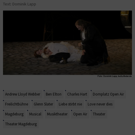
Text: Dominik Lapp
Andrew Lloyd Webber
Ben Elton
Charles Hart
Domplatz Open Air
Freilichtbühne
Glenn Slater
Liebe stirbt nie
Love never dies
Magdeburg
Musical
Musiktheater
Open Air
Theater
Theater Magdeburg