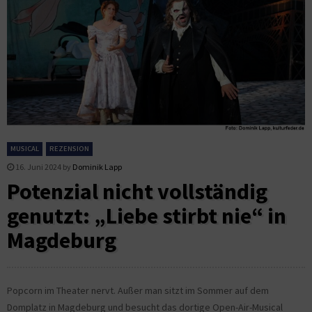
MUSICAL
REZENSION
16. Juni 2024
by
Dominik Lapp
Potenzial nicht vollständig
genutzt: „Liebe stirbt nie“ in
Magdeburg
Popcorn im Theater nervt. Außer man sitzt im Sommer auf dem
Domplatz in Magdeburg und besucht das dortige Open-Air-Musical