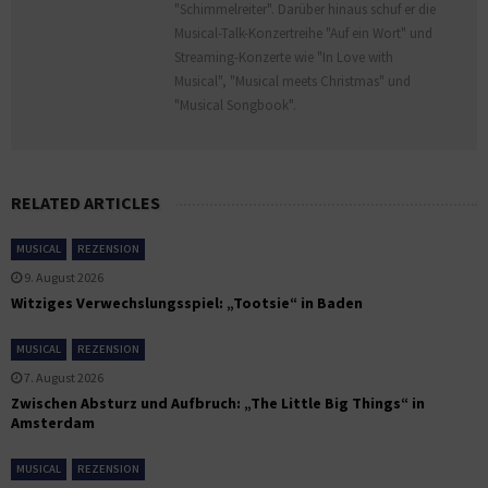
"Schimmelreiter". Darüber hinaus schuf er die
Musical-Talk-Konzertreihe "Auf ein Wort" und
Streaming-Konzerte wie "In Love with
Musical", "Musical meets Christmas" und
"Musical Songbook".
RELATED ARTICLES
MUSICAL
REZENSION
9. August 2026
Witziges Verwechslungsspiel: „Tootsie“ in Baden
MUSICAL
REZENSION
7. August 2026
Zwischen Absturz und Aufbruch: „The Little Big Things“ in
Amsterdam
MUSICAL
REZENSION