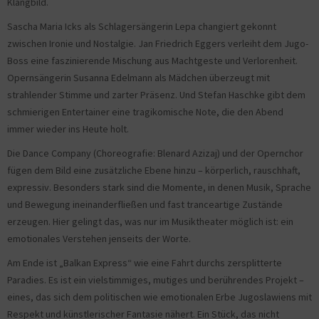
Klangbild.
Sascha Maria Icks als Schlagersängerin Lepa changiert gekonnt
zwischen Ironie und Nostalgie. Jan Friedrich Eggers verleiht dem Jugo-
Boss eine faszinierende Mischung aus Machtgeste und Verlorenheit.
Opernsängerin Susanna Edelmann als Mädchen überzeugt mit
strahlender Stimme und zarter Präsenz. Und Stefan Haschke gibt dem
schmierigen Entertainer eine tragikomische Note, die den Abend
immer wieder ins Heute holt.
Die Dance Company (Choreografie: Blenard Azizaj) und der Opernchor
fügen dem Bild eine zusätzliche Ebene hinzu – körperlich, rauschhaft,
expressiv. Besonders stark sind die Momente, in denen Musik, Sprache
und Bewegung ineinanderfließen und fast tranceartige Zustände
erzeugen. Hier gelingt das, was nur im Musiktheater möglich ist: ein
emotionales Verstehen jenseits der Worte.
Am Ende ist „Balkan Express“ wie eine Fahrt durchs zersplitterte
Paradies. Es ist ein vielstimmiges, mutiges und berührendes Projekt –
eines, das sich dem politischen wie emotionalen Erbe Jugoslawiens mit
Respekt und künstlerischer Fantasie nähert. Ein Stück, das nicht