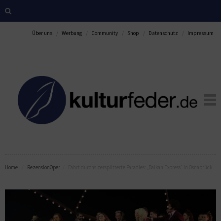
Über uns
Werbung
Community
Shop
Datenschutz
Impressum
Home
Rezension
Oper
Fahrt durchs zersplitterte Paradies: „Balkan Express“ in Osnabrück