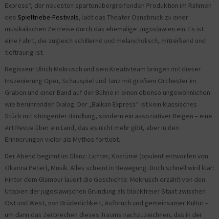
Express“, der neuesten spartenübergreifenden Produktion im Rahmen
des
Spieltriebe-Festivals
, lädt das Theater Osnabrück zu einer
musikalischen Zeitreise durch das ehemalige Jugoslawien ein. Es ist
eine Fahrt, die zugleich schillernd und melancholisch, mitreißend und
tieftraurig ist.
Regisseur Ulrich Mokrusch und sein Kreativteam bringen mit dieser
Inszenierung Oper, Schauspiel und Tanz mit großem Orchester im
Graben und einer Band auf der Bühne in einen ebenso ungewöhnlichen
wie berührenden Dialog. Der „Balkan Express“ ist kein klassisches
Stück mit stringenter Handlung, sondern ein assoziativer Reigen – eine
Art Revue über ein Land, das es nicht mehr gibt, aber in den
Erinnerungen vieler als Mythos fortlebt.
Der Abend beginnt im Glanz: Lichter, Kostüme (opulent entworfen von
Okarina Peter), Musik. Alles scheint in Bewegung. Doch schnell wird klar:
Hinter dem Glamour lauert die Geschichte. Mokrusch erzählt von den
Utopien der jugoslawischen Gründung als blockfreier Staat zwischen
Ost und West, von Brüderlichkeit, Aufbruch und gemeinsamer Kultur –
um dann das Zerbrechen dieses Traums nachzuzeichnen, das in der