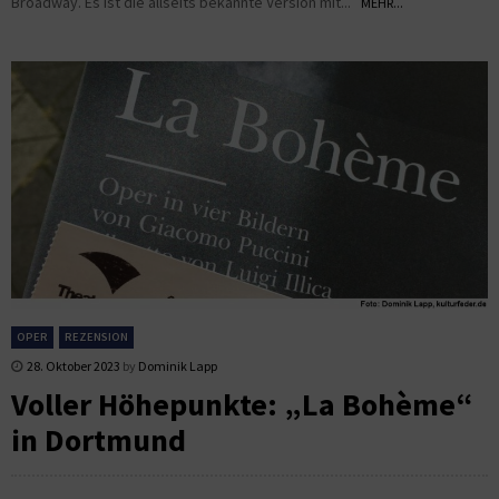
Broadway. Es ist die allseits bekannte Version mit...
MEHR...
OPER
REZENSION
28. Oktober 2023
by
Dominik Lapp
Voller Höhepunkte: „La Bohème“
in Dortmund