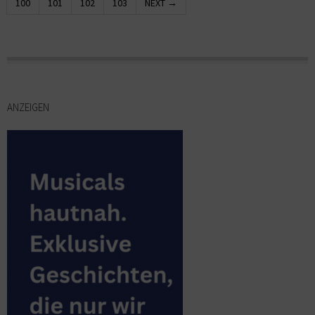
100
101
102
103
NEXT →
ANZEIGEN