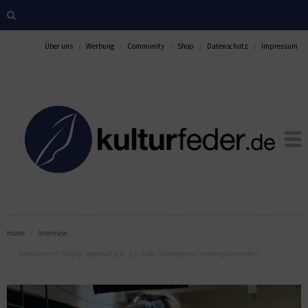
Über uns
Werbung
Community
Shop
Datenschutz
Impressum
Home
Interview
Interview mit Natalja Joselewitsch: „Ich finde Shakespeare immer spannender“