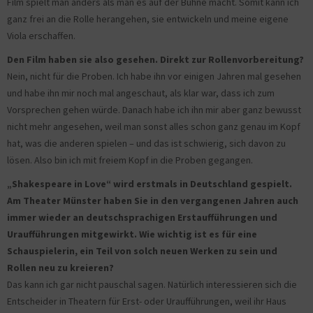
Film spielt man anders als man es auf der Bühne macht. Somit kann ich
ganz frei an die Rolle herangehen, sie entwickeln und meine eigene
Viola erschaffen.
Den Film haben sie also gesehen. Direkt zur Rollenvorbereitung?
Nein, nicht für die Proben. Ich habe ihn vor einigen Jahren mal gesehen
und habe ihn mir noch mal angeschaut, als klar war, dass ich zum
Vorsprechen gehen würde. Danach habe ich ihn mir aber ganz bewusst
nicht mehr angesehen, weil man sonst alles schon ganz genau im Kopf
hat, was die anderen spielen – und das ist schwierig, sich davon zu
lösen. Also bin ich mit freiem Kopf in die Proben gegangen.
„Shakespeare in Love“ wird erstmals in Deutschland gespielt.
Am Theater Münster haben Sie in den vergangenen Jahren auch
immer wieder an deutschsprachigen Erstaufführungen und
Uraufführungen mitgewirkt. Wie wichtig ist es für eine
Schauspielerin, ein Teil von solch neuen Werken zu sein und
Rollen neu zu kreieren?
Das kann ich gar nicht pauschal sagen. Natürlich interessieren sich die
Entscheider in Theatern für Erst- oder Uraufführungen, weil ihr Haus