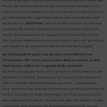
Ich würde nie sagen, dass ich eine Femme fatale spiele. Ich spiele eine
Person, die eine Geschichte hat, die viel erlebt hat, die etwas in sich
trägt und mit einer Attitüde verpackt. Ich kann diese beiden Rollen auch
gar nicht miteinander vergleichen, weil sie sehr unterschiedlich sind.
Bei Nola Rice in „
Match Point
“ fand ich es sehr spannend, so eine Frau
zu spielen, die sehr geradeaus ist und einfach mal was raushaut. Die
Viola in „Shakespeare in Love“ dagegen ist viel unbedarfter und hat
Witz. Und dass Shakespeare noch verheiratet ist, wird auch gar nicht so
sehr erwähnt in der Geschichte, weil es viel mehr um Viola geht.
Als Schauspielerin spielt man durchaus mal in Werken von
Shakespeare. Wie ist es, jetzt in einem Werk zu spielen, in dem
Shakespeare selbst eine tragende Rolle einnimmt?
Das finde ich lustig. (lacht) Wir hatten gerade am Theater Münster „Der
Kaufmann von Venedig“ gespielt, was bei mir noch relativ präsent ist.
Aber so oft denke ich jetzt nicht daran, dass es in „Shakespeare in
Love“ diese eine Figur gibt, die viele bekannte Stücke geschrieben hat.
Doch im Stück gibt es einige Anspielungen auf Shakespeares Stücke,
was wiederum sehr lustig ist. Ich finde auch, dass das wirklich sehr gut
gemacht ist: Viele Elemente, die Shakespeare benutzt hat, hat man