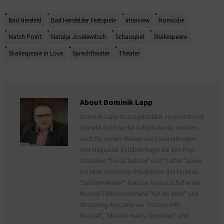
Bad Hersfeld
Bad Hersfelder Festspiele
Interview
Komödie
Match Point
Natalja Joselewitsch
Schauspiel
Shakespeare
Shakespeare in Love
Sprechtheater
Theater
About Dominik Lapp
Dominik Lapp ist ausgebildeter Journalist und
schreibt nicht nur für kulturfeder.de, sondern
auch für andere Medien wie Lokalzeitungen
und Magazine. Er führte Regie bei den Pop-
Oratorien "Die 10 Gebote" und "Luther" sowie
bei einer Workshop-Produktion des Musicals
"Schimmelreiter". Darüber hinaus schuf er die
Musical-Talk-Konzertreihe "Auf ein Wort" und
Streaming-Konzerte wie "In Love with
Musical", "Musical meets Christmas" und