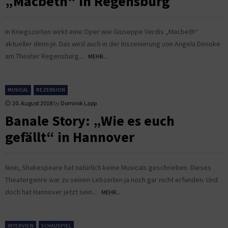
„Macbeth“ in Regensburg
In Kriegszeiten wirkt eine Oper wie Giuseppe Verdis „Macbeth“
aktueller denn je. Das wird auch in der Inszenierung von Angela Denoke
am Theater Regensburg...
MEHR...
MUSICAL
REZENSION
20. August 2018
by
Dominik Lapp
Banale Story: „Wie es euch
gefällt“ in Hannover
Nein, Shakespeare hat natürlich keine Musicals geschrieben. Dieses
Theatergenre war zu seinen Lebzeiten ja noch gar nicht erfunden. Und
doch hat Hannover jetzt sein...
MEHR...
INTERVIEW
SCHAUSPIEL