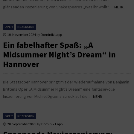
glänzenden Inszenierung von Shakespeares „Was ihr wollt“...
MEHR...
OPER
REZENSION
10. November 2024
by
Dominik Lapp
Ein fabelhafter Spaß: „A
Midsummer Night’s Dream“ in
Hannover
Die Staatsoper Hannover bringt mit der Wiederaufnahme von Benjamin
Brittens Oper „A Midsummer Night’s Dream“ eine fantasievolle
Inszenierung von Michiel Dijkema zurück auf die...
MEHR...
OPER
REZENSION
20. September 2023
by
Dominik Lapp