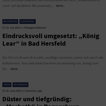
Love“ auf die Bühne. Mit Livemusik,...
MEHR...
REZENSION
SCHAUSPIEL
10. Juli 2023
by
Hildegard Wiecker
Eindrucksvoll umgesetzt: „König
Lear“ in Bad Hersfeld
Der Plot ist alt und oft erzählt, unzählige Varianten ziehen sich durch alle
Kulturkreise. Tina Lanik bleibt bei ihrer Inszenierung von „König Lear“
für...
MEHR...
OPER
REZENSION
20. Juni 2023
by
Dominik Lapp
Düster und tiefgründig: