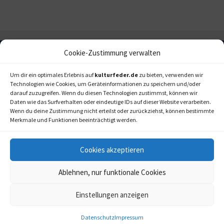
Cookie-Zustimmung verwalten
Um dir ein optimales Erlebnis auf
kulturfeder.de
zu bieten, verwenden wir
Technologien wie Cookies, um Geräteinformationen zu speichern und/oder
darauf zuzugreifen. Wenn du diesen Technologien zustimmst, können wir
Daten wie das Surfverhalten oder eindeutige IDs auf dieser Website verarbeiten.
Wenn du deine Zustimmung nicht erteilst oder zurückziehst, können bestimmte
Merkmale und Funktionen beeinträchtigt werden.
Cookies akzeptieren
Ablehnen, nur funktionale Cookies
Einstellungen anzeigen
kulturfeder.de –
© 2006-2020 LAPPmedien+events
Onlinemagazin für
Musical, Oper und mehr
Datenschutz
Impressum