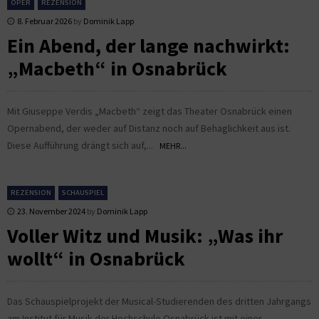
OPER
REZENSION
8. Februar 2026
by
Dominik Lapp
Ein Abend, der lange nachwirkt:
„Macbeth“ in Osnabrück
Mit Giuseppe Verdis „Macbeth“ zeigt das Theater Osnabrück einen
Opernabend, der weder auf Distanz noch auf Behaglichkeit aus ist.
Diese Aufführung drängt sich auf,...
MEHR...
REZENSION
SCHAUSPIEL
23. November 2024
by
Dominik Lapp
Voller Witz und Musik: „Was ihr
wollt“ in Osnabrück
Das Schauspielprojekt der Musical-Studierenden des dritten Jahrgangs
am Institut für Musik der Hochschule Osnabrück ist mit einer