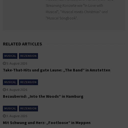
Streaming-Konzerte wie "In Love with
Musical", "Musical meets Christmas" und
"Musical Songbook".
RELATED ARTICLES
MUSICAL
REZENSION
5. August 2026
Take-That-Hits und gute Laune: „The Band“ in Amstetten
MUSICAL
REZENSION
4. August 2026
Bezaubernd: „Into the Woods“ in Hamburg
MUSICAL
REZENSION
3. August 2026
Mit Schwung und Herz: „Footloose“ in Meppen