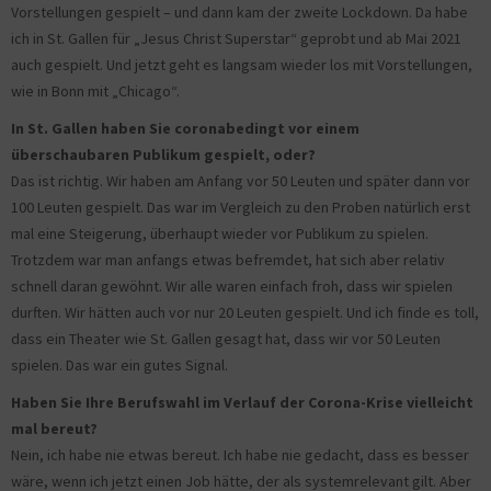
Vorstellungen gespielt – und dann kam der zweite Lockdown. Da habe
ich in St. Gallen für „Jesus Christ Superstar“ geprobt und ab Mai 2021
auch gespielt. Und jetzt geht es langsam wieder los mit Vorstellungen,
wie in Bonn mit „Chicago“.
In St. Gallen haben Sie coronabedingt vor einem
überschaubaren Publikum gespielt, oder?
Das ist richtig. Wir haben am Anfang vor 50 Leuten und später dann vor
100 Leuten gespielt. Das war im Vergleich zu den Proben natürlich erst
mal eine Steigerung, überhaupt wieder vor Publikum zu spielen.
Trotzdem war man anfangs etwas befremdet, hat sich aber relativ
schnell daran gewöhnt. Wir alle waren einfach froh, dass wir spielen
durften. Wir hätten auch vor nur 20 Leuten gespielt. Und ich finde es toll,
dass ein Theater wie St. Gallen gesagt hat, dass wir vor 50 Leuten
spielen. Das war ein gutes Signal.
Haben Sie Ihre Berufswahl im Verlauf der Corona-Krise vielleicht
mal bereut?
Nein, ich habe nie etwas bereut. Ich habe nie gedacht, dass es besser
wäre, wenn ich jetzt einen Job hätte, der als systemrelevant gilt. Aber