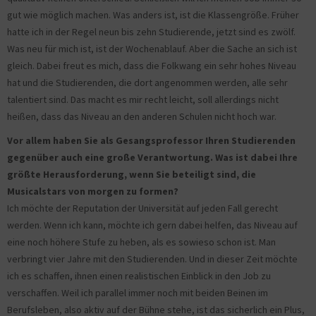
gut wie möglich machen. Was anders ist, ist die Klassengröße. Früher
hatte ich in der Regel neun bis zehn Studierende, jetzt sind es zwölf.
Was neu für mich ist, ist der Wochenablauf. Aber die Sache an sich ist
gleich. Dabei freut es mich, dass die Folkwang ein sehr hohes Niveau
hat und die Studierenden, die dort angenommen werden, alle sehr
talentiert sind. Das macht es mir recht leicht, soll allerdings nicht
heißen, dass das Niveau an den anderen Schulen nicht hoch war.
Vor allem haben Sie als Gesangsprofessor Ihren Studierenden
gegenüber auch eine große Verantwortung. Was ist dabei Ihre
größte Herausforderung, wenn Sie beteiligt sind, die
Musicalstars von morgen zu formen?
Ich möchte der Reputation der Universität auf jeden Fall gerecht
werden. Wenn ich kann, möchte ich gern dabei helfen, das Niveau auf
eine noch höhere Stufe zu heben, als es sowieso schon ist. Man
verbringt vier Jahre mit den Studierenden. Und in dieser Zeit möchte
ich es schaffen, ihnen einen realistischen Einblick in den Job zu
verschaffen. Weil ich parallel immer noch mit beiden Beinen im
Berufsleben, also aktiv auf der Bühne stehe, ist das sicherlich ein Plus,