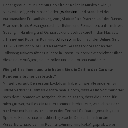
Gesangsstudium in Hamburg spielte er Rollen in Musicals wie „3
Musketiere“, „Kein Pardon“ oder „
Wahnsinn
“ und stand bei der
europäischen Erstaufführung von „Aladdin“ als Dschinni auf der Bühne.
Er arbeitete als Gesangscoach für Bühne und Fernsehen, unterrichtete
Gesang in Hamburg und Osnabrück und steht aktuell in den Musicals
„Himmel und Kölle“ in Köln und „
Chicago
“ in Bonn auf der Bühne. Seit
Juli 2021 ist Enrico De Pieri außerdem Gesangsprofessor an der
Folkwang Universität der Künste in Essen. Im Interview spricht er über
diese neue Aufgabe, seine Rollen und die Corona-Pandemie.
Wie geht es Ihnen und wie haben Sie die Zeit in der Corona-
Pandemie bisher verbracht?
Mir geht es gut. Den ersten Lockdown habe ich wie alle anderen zu
Hause verbracht. Damals dachte man ja noch, dass es im Sommer oder
nach dem Sommer weitergeht. Ich muss sagen, dass die Phase für
mich gut war, weil es ein Runterkommen bedeutete, was ich so noch
nicht von mir kannte. Ich habe in der Zeit viel Selfcare gemacht, also
Sport zu Hause, habe meditiert, gekocht. Danach bin ich in die
Kurzarbeit, habe dann in Köln für „Himmel und Kölle“ geprobt, vier