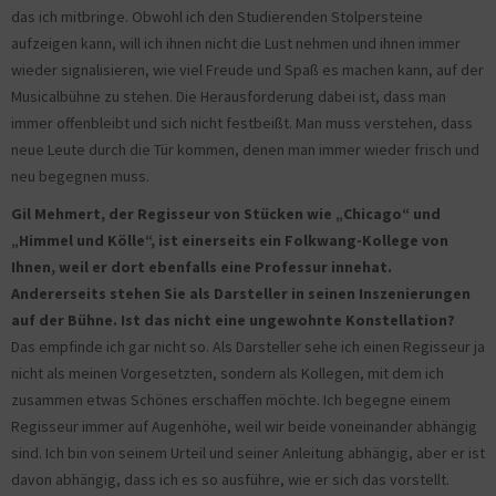
das ich mitbringe. Obwohl ich den Studierenden Stolpersteine
aufzeigen kann, will ich ihnen nicht die Lust nehmen und ihnen immer
wieder signalisieren, wie viel Freude und Spaß es machen kann, auf der
Musicalbühne zu stehen. Die Herausforderung dabei ist, dass man
immer offenbleibt und sich nicht festbeißt. Man muss verstehen, dass
neue Leute durch die Tür kommen, denen man immer wieder frisch und
neu begegnen muss.
Gil Mehmert, der Regisseur von Stücken wie „Chicago“ und
„Himmel und Kölle“, ist einerseits ein Folkwang-Kollege von
Ihnen, weil er dort ebenfalls eine Professur innehat.
Andererseits stehen Sie als Darsteller in seinen Inszenierungen
auf der Bühne. Ist das nicht eine ungewohnte Konstellation?
Das empfinde ich gar nicht so. Als Darsteller sehe ich einen Regisseur ja
nicht als meinen Vorgesetzten, sondern als Kollegen, mit dem ich
zusammen etwas Schönes erschaffen möchte. Ich begegne einem
Regisseur immer auf Augenhöhe, weil wir beide voneinander abhängig
sind. Ich bin von seinem Urteil und seiner Anleitung abhängig, aber er ist
davon abhängig, dass ich es so ausführe, wie er sich das vorstellt.