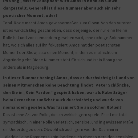
Im Song „Mister Zellophan“ wird Amos in Bonn als Clown
dargestellt. Generell ist diese Nummer aber auch ein sehr
poetischer Moment, oder?
Total. Roxie macht Amos gewissermaßen zum Clown. Von den Autoren
ist es wirklich klug geschrieben, dass derjenige, der nur eine kleine
Rolle hat und von niemandem gesehen wird, eine richtige Solonummer
hat, wo sich alles auf ihn fokussiert. Amos hat den poetischsten
Moment der Show, also einen Moment, in dem es mal nicht um
Abgründe geht. Diese Nummer steht für sich und ist in Bonn ganz
anders als in Magdeburg.
In dieser Nummer besingt Amos, dass er durchsichtig ist und von
seinen Mitmenschen keine Beachtung findet. Peter Schlönzke,
den Sie in „Kein Pardon“ gespielt haben, war als Kabelträger
beim Fernsehen zunächst auch durchsichtig und wurde von
niemandem gesehen. Was fasziniert Sie an solchen Rollen?
Das ist eine Art von Rolle, die ich wirklich gern spiele. Es ist mir total
sympathisch, in einer Rolle verletzlich, sensibel und in gewissem Maße
ein Underdog zu sein. Obwohl ich auch gern wie der Dschinni in
„Aladdin“ eine Rampensau bin, bediene ich ebenso gern den sensiblen