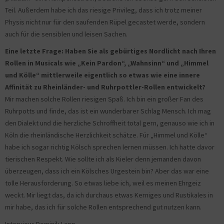
Teil. Außerdem habe ich das riesige Privileg, dass ich trotz meiner
Physis nicht nur für den saufenden Rüpel gecastet werde, sondern
auch für die sensiblen und leisen Sachen.
Eine letzte Frage: Haben Sie als gebürtiges Nordlicht nach Ihren
Rollen in Musicals wie „Kein Pardon“, „Wahnsinn“ und „Himmel
und Kölle“ mittlerweile eigentlich so etwas wie eine innere
Affinität zu Rheinländer- und Ruhrpottler-Rollen entwickelt?
Mir machen solche Rollen riesigen Spaß. Ich bin ein großer Fan des
Ruhrpotts und finde, das ist ein wunderbarer Schlag Mensch. Ich mag
den Dialekt und die herzliche Schroffheit total gern, genauso wie ich in
Köln die rheinländische Herzlichkeit schätze. Für „Himmel und Kölle“
habe ich sogar richtig Kölsch sprechen lernen müssen. Ich hatte davor
tierischen Respekt. Wie sollte ich als Kieler denn jemanden davon
überzeugen, dass ich ein Kölsches Urgestein bin? Aber das war eine
tolle Herausforderung. So etwas liebe ich, weil es meinen Ehrgeiz
weckt. Mir liegt das, da ich durchaus etwas Kerniges und Rustikales in
mir habe, das ich für solche Rollen entsprechend gut nutzen kann.
Interview: Dominik Lapp