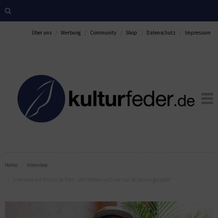
Über uns
Werbung
Community
Shop
Datenschutz
Impressum
Home
Interview
Interview mit Enrico De Pieri: „Wir hätten auch vor nur 20 Leuten gespielt“