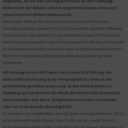
begonnen, da Sie eine Gesangsprofessur an der Folkwang
Universität der Künste in Essen angetreten haben. Dazu erst
einmal noch herzlichen Glückwunsch.
Vielen Dank. Mein großer Masterplan war es tatsächlich immer,
Gesangsprofessor an einer Universität zu werden. Auch die Folkwang
fand ich immer toll, da herrscht ein wunderbarer Spirit. Ich hatte mich
dort schon mal beworben, was nicht geklappt hat. Als dann letztes Jahr
im Lockdown eine Stelle frei wurde, habe ich mich noch mal beworben,
bin durch ein komplexes Berufungsverfahren und habe die Stelle
bekommen.
Mit Gesangsunterricht haben Sie ja bereits Erfahrung. Sie
unterrichteten Gesang in der Vergangenheit schon an der
mittlerweile geschlossenen Joop an den Ende Academy in
Hamburg und am Institut für Musik der Hochschule Osnabrück.
Unterscheiden sich diese Tätigkeiten trotzdem voneinander
oder ist es im Grunde überall gleich?
Im Grunde ist es vergleichbar, denn ich gebe Gesangsunterricht. Ob ich
jetzt Lehrbeauftragter, Dozent oder Professor bin, macht für mich
qualitativ keinen Unterschied. Schließlich will ich meinen Job immer so