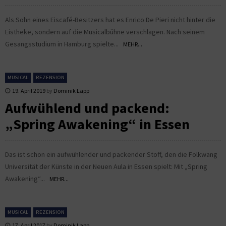
Als Sohn eines Eiscafé-Besitzers hat es Enrico De Pieri nicht hinter die
Eistheke, sondern auf die Musicalbühne verschlagen. Nach seinem
Gesangsstudium in Hamburg spielte...
MEHR...
MUSICAL
REZENSION
19. April 2019
by
Dominik Lapp
Aufwühlend und packend:
„Spring Awakening“ in Essen
Das ist schon ein aufwühlender und packender Stoff, den die Folkwang
Universität der Künste in der Neuen Aula in Essen spielt: Mit „Spring
Awakening“...
MEHR...
MUSICAL
REZENSION
17. April 2017
by
Dominik Lapp