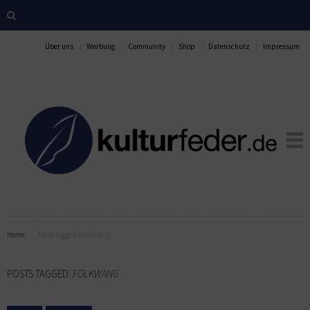
Über uns
Werbung
Community
Shop
Datenschutz
Impressum
Home
Posts tagged:
Folkwang
POSTS TAGGED:
FOLKWANG