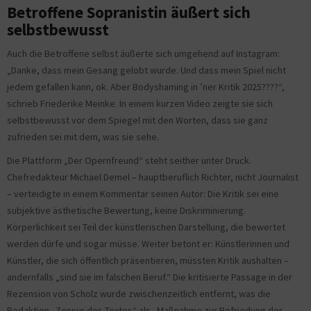
Betroffene Sopranistin äußert sich
selbstbewusst
Auch die Betroffene selbst äußerte sich umgehend auf Instagram:
„Danke, dass mein Gesang gelobt wurde. Und dass mein Spiel nicht
jedem gefallen kann, ok. Aber Bodyshaming in ’ner Kritik 2025????“,
schrieb Friederike Meinke. In einem kurzen Video zeigte sie sich
selbstbewusst vor dem Spiegel mit den Worten, dass sie ganz
zufrieden sei mit dem, was sie sehe.
Die Plattform „Der Opernfreund“ steht seither unter Druck.
Chefredakteur Michael Demel – hauptberuflich Richter, nicht Journalist
– verteidigte in einem Kommentar seinen Autor: Die Kritik sei eine
subjektive ästhetische Bewertung, keine Diskriminierung.
Körperlichkeit sei Teil der künstlerischen Darstellung, die bewertet
werden dürfe und sogar müsse. Weiter betont er: Künstlerinnen und
Künstler, die sich öffentlich präsentieren, müssten Kritik aushalten –
andernfalls „sind sie im falschen Beruf.“ Die kritisierte Passage in der
Rezension von Scholz wurde zwischenzeitlich entfernt, was die
Redaktion „Zensur des Textes“ als „Maßnahme zur Befriedung der