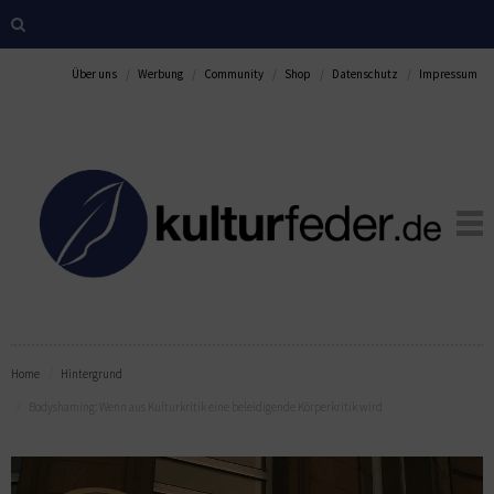
Über uns
Werbung
Community
Shop
Datenschutz
Impressum
Home
Hintergrund
Bodyshaming: Wenn aus Kulturkritik eine beleidigende Körperkritik wird