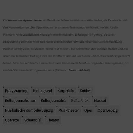
Ein Hinweis in eigener Sache:
Als Redaktion haben wir uns dazu entschieden, die Rezension und
den Kommentar von „Der Opernfreund“ in unserem Text nicht zu verlinken, weil wir für die
Plattform keine zusätzlichen Klicks generieren möchten. Es ist ärgerlich genug, dass mit
Bodyshaming offenbar mehr Reichweite erzielt werden kann als mit seriöser Berichterstattung.
Denn so wichtig es ist, bei diesem Thema laut zu sein – der Shitstorm in den sozialen Medien und das
Teilen der kritisierten Beiträge wird der Plattform sehr viel Reichweite und zahlreiche Klicks gebracht
haben. So haben letztendlich wesentlich mehr Personen die herabwürdigenden Zeilen gelesen, als
es ohne Shitstorm der Fall gewesen wäre (Stichwort:
Streisand-Effekt
).
Bodyshaming
Hintergrund
Körperbild
Kritiker
Kulturjournalismus
Kulturjournalist
Kulturkritik
Musical
Musikalische Komödie Leipzig
Musiktheater
Oper
Oper Leipzig
Operette
Schauspiel
Theater