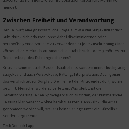
abwertende Kommentare zum Beispiel über körperliche Merkmale
mündet.“
Zwischen Freiheit und Verantwortung
Der Fall wirft eine grundsätzliche Frage auf: Wie viel Subjektivität darf
Kulturkritik sich erlauben, ohne dabei diskriminierende oder
herabwürdigende Sprache zu verwenden? Ist jede Zuschreibung eines
körperlichen Merkmals automatisch ein Tabubruch – oder gehört es zur
Beschreibung des Bühnengeschehens?
Kritik ist keine neutrale Bestandsaufnahme, sondern immer hochgradig
subjektiv und auch Perspektive, Haltung, Interpretation. Doch genau
das verpflichtet zur Sorgfalt: Die Freiheit der Kritik endet dort, wo sie
beginnt, Menschenwürde zu verletzen. Was bleibt, ist die
Herausforderung, einen Sprachgebrauch zu finden, der künstlerische
Leistung klar benennt – ohne herabzusetzen. Denn Kritik, die ernst
genommen werden will, braucht keine Schläge unter die Gürtellinie.
Sondern Argumente.
Text: Dominik Lapp