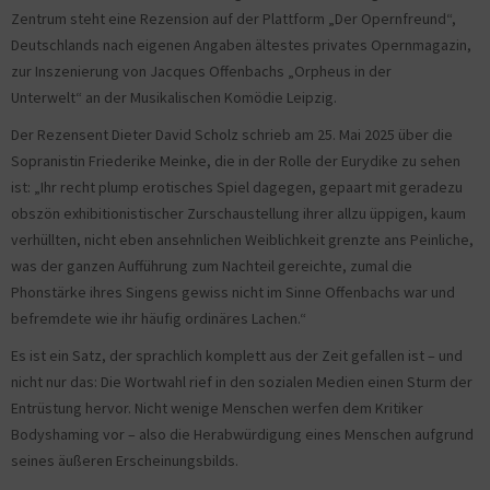
Zentrum steht eine Rezension auf der Plattform „Der Opernfreund“,
Deutschlands nach eigenen Angaben ältestes privates Opernmagazin,
zur Inszenierung von Jacques Offenbachs „Orpheus in der
Unterwelt“ an der Musikalischen Komödie Leipzig.
Der Rezensent Dieter David Scholz schrieb am 25. Mai 2025 über die
Sopranistin Friederike Meinke, die in der Rolle der Eurydike zu sehen
ist: „Ihr recht plump erotisches Spiel dagegen, gepaart mit geradezu
obszön exhibitionistischer Zurschaustellung ihrer allzu üppigen, kaum
verhüllten, nicht eben ansehnlichen Weiblichkeit grenzte ans Peinliche,
was der ganzen Aufführung zum Nachteil gereichte, zumal die
Phonstärke ihres Singens gewiss nicht im Sinne Offenbachs war und
befremdete wie ihr häufig ordinäres Lachen.“
Es ist ein Satz, der sprachlich komplett aus der Zeit gefallen ist – und
nicht nur das: Die Wortwahl rief in den sozialen Medien einen Sturm der
Entrüstung hervor. Nicht wenige Menschen werfen dem Kritiker
Bodyshaming vor – also die Herabwürdigung eines Menschen aufgrund
seines äußeren Erscheinungsbilds.