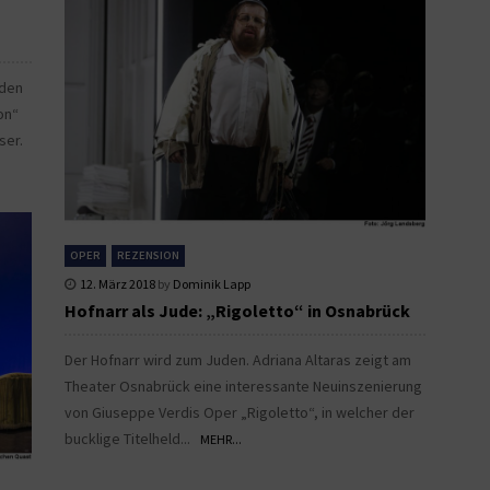
 den
on“
ser.
OPER
REZENSION
12. März 2018
by
Dominik Lapp
Hofnarr als Jude: „Rigoletto“ in Osnabrück
Der Hofnarr wird zum Juden. Adriana Altaras zeigt am
Theater Osnabrück eine interessante Neuinszenierung
von Giuseppe Verdis Oper „Rigoletto“, in welcher der
bucklige Titelheld...
MEHR...