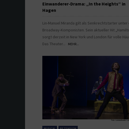
Einwanderer-Drama: „In the Heights“ in
Hagen
Lin-Manuel Miranda gilt als Senkrechtstarter unter
Broadway-Komponisten. Sein aktueller Hit „Hamilt
sorgt derzeit in New York und London für volle Häu
Das Theater...
MEHR...
MUSICAL
REZENSION