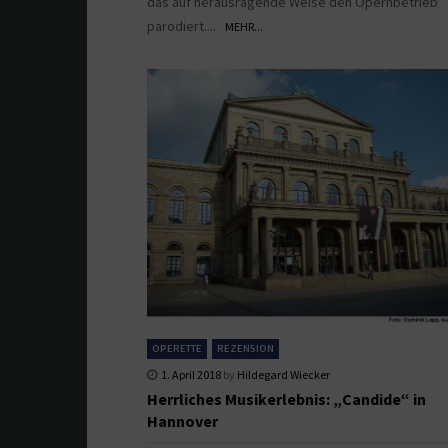
das auf herausragende Weise den Opernbetrieb
parodiert....
MEHR...
OPERETTE
REZENSION
1. April 2018
by
Hildegard Wiecker
Herrliches Musikerlebnis: „Candide“ in
Hannover