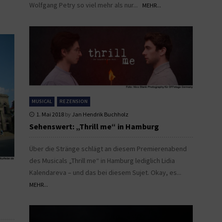
Wolfgang Petry so viel mehr als nur...
MEHR...
MUSICAL
REZENSION
1. Mai 2018
by
Jan Hendrik Buchholz
Sehenswert: „Thrill me“ in Hamburg
Über die Stränge schlägt an diesem Premierenabend
des Musicals „Thrill me“ in Hamburg lediglich Lidia
Kalendareva – und das bei diesem Sujet. Okay, es...
MEHR...