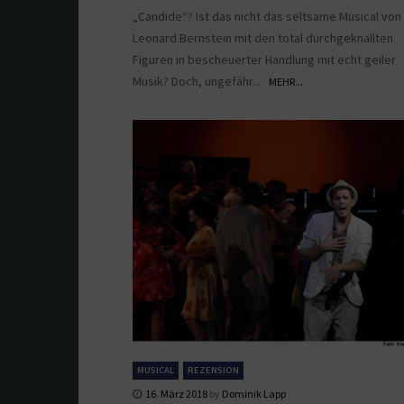
„Candide“? Ist das nicht das seltsame Musical von
Leonard Bernstein mit den total durchgeknallten
Figuren in bescheuerter Handlung mit echt geiler
Musik? Doch, ungefähr...
MEHR...
MUSICAL
REZENSION
16. März 2018
by
Dominik Lapp