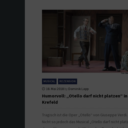
MUSICAL
REZENSION
18. Mai 2018
by
Dominik Lapp
Humorvoll: „Otello darf nicht platzen“ in
Krefeld
Tragisch ist die Oper „Otello“ von Giuseppe Verdi.
Nicht so jedoch das Musical „Otello darf nicht plat