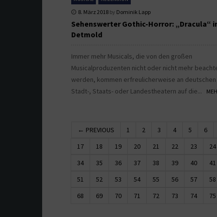
8. März 2018
by
Dominik Lapp
Sehenswerter Gothic-Horror: „Dracula“ i
Detmold
Immer mehr Musicals, die von den großen
Musicalproduzenten nicht oder nicht mehr beacht
werden, kommen erfreulicherweise an deutschen
Stadt-, Staats- oder Landestheatern auf die...
MEHR
← PREVIOUS
1
2
3
4
5
6
17
18
19
20
21
22
23
24
34
35
36
37
38
39
40
41
51
52
53
54
55
56
57
58
68
69
70
71
72
73
74
75