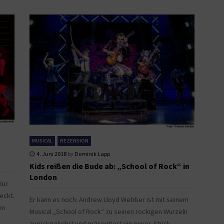
MUSICAL
REZENSION
4. Juni 2018
by
Dominik Lapp
Kids reißen die Bude ab: „School of Rock“ in
London
zur
eckt.
Er kann es noch: Andrew Lloyd Webber ist mit seinem
en
Musical „School of Rock“ zu seinen rockigen Wurzeln
zurückgekehrt und präsentiert ein neues Stück...