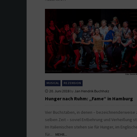
MUSICAL
REZENSION
20. Juni 2018
by
Jan Hendrik Buchholz
Hunger nach Ruhm: „Fame“ in Hamburg
Vier Buchstaben, in denen – bezeichnenderweise 
selben Zeit – soviel Entbehrung und Verheißung st
Im Italienischen stehen sie für Hunger, im Englisch
für...
MEHR...