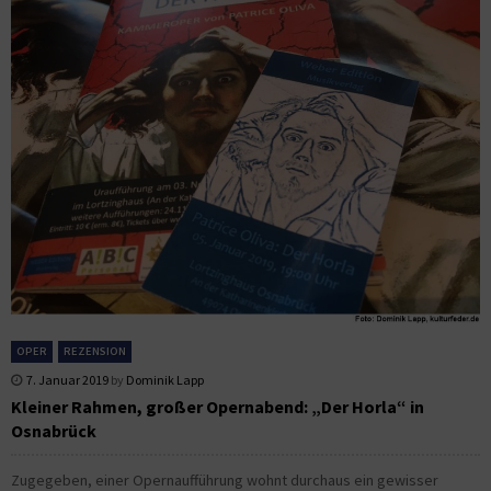
OPER
REZENSION
7. Januar 2019
by
Dominik Lapp
Kleiner Rahmen, großer Opernabend: „Der Horla“ in
Osnabrück
Zugegeben, einer Opernaufführung wohnt durchaus ein gewisser