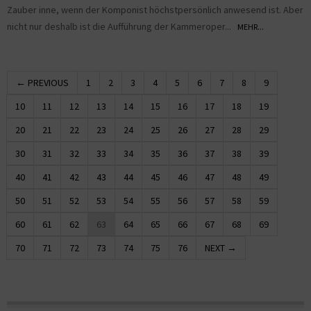
Zauber inne, wenn der Komponist höchstpersönlich anwesend ist. Aber
nicht nur deshalb ist die Aufführung der Kammeroper...
MEHR...
← PREVIOUS
1
2
3
4
5
6
7
8
9
10
11
12
13
14
15
16
17
18
19
20
21
22
23
24
25
26
27
28
29
30
31
32
33
34
35
36
37
38
39
40
41
42
43
44
45
46
47
48
49
50
51
52
53
54
55
56
57
58
59
60
61
62
63
64
65
66
67
68
69
70
71
72
73
74
75
76
NEXT →