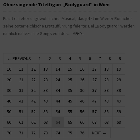
Ohne singende Titelfigur: „Bodyguard“ in Wien
Es ist ein eher ungewöhnliches Musical, das jetzt im Wiener Ronacher
seine österreichische Erstaufführung feierte: Bei „Bodyguard“ werden
nämlich nahezu alle Songs von der...
MEHR...
← PREVIOUS
1
2
3
4
5
6
7
8
9
10
11
12
13
14
15
16
17
18
19
20
21
22
23
24
25
26
27
28
29
30
31
32
33
34
35
36
37
38
39
40
41
42
43
44
45
46
47
48
49
50
51
52
53
54
55
56
57
58
59
60
61
62
63
64
65
66
67
68
69
70
71
72
73
74
75
76
NEXT →