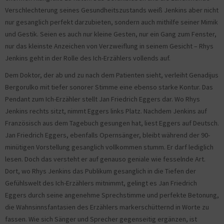
Verschlechterung seines Gesundheitszustands weiß Jenkins aber nicht
nur gesanglich perfekt darzubieten, sondern auch mithilfe seiner Mimik
und Gestik. Seien es auch nur kleine Gesten, nur ein Gang zum Fenster,
nur das kleinste Anzeichen von Verzweiflung in seinem Gesicht – Rhys
Jenkins geht in der Rolle des Ich-Erzählers vollends auf.
Dem Doktor, der ab und zu nach dem Patienten sieht, verleiht Genadijus
Bergorulko mit tiefer sonorer Stimme eine ebenso starke Kontur. Das
Pendant zum Ich-Erzähler stellt Jan Friedrich Eggers dar. Wo Rhys
Jenkins rechts sitzt, nimmt Eggers links Platz. Nachdem Jenkins auf
Französisch aus dem Tagebuch gesungen hat, liest Eggers auf Deutsch.
Jan Friedrich Eggers, ebenfalls Opernsänger, bleibt während der 90-
minütigen Vorstellung gesanglich vollkommen stumm. Er darf lediglich
lesen. Doch das versteht er auf genauso geniale wie fesselnde Art.
Dort, wo Rhys Jenkins das Publikum gesanglich in die Tiefen der
Gefühlswelt des Ich-Erzählers mitnimmt, gelingt es Jan Friedrich
Eggers durch seine angenehme Sprechstimme und perfekte Betonung,
die Wahnsinnsfantasien des Erzählers markerschütternd in Worte zu
fassen. Wie sich Sänger und Sprecher gegenseitig ergänzen, ist