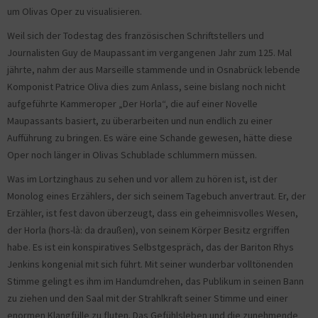
um Olivas Oper zu visualisieren.
Weil sich der Todestag des französischen Schriftstellers und
Journalisten Guy de Maupassant im vergangenen Jahr zum 125. Mal
jährte, nahm der aus Marseille stammende und in Osnabrück lebende
Komponist Patrice Oliva dies zum Anlass, seine bislang noch nicht
aufgeführte Kammeroper „Der Horla“, die auf einer Novelle
Maupassants basiert, zu überarbeiten und nun endlich zu einer
Aufführung zu bringen. Es wäre eine Schande gewesen, hätte diese
Oper noch länger in Olivas Schublade schlummern müssen.
Was im Lortzinghaus zu sehen und vor allem zu hören ist, ist der
Monolog eines Erzählers, der sich seinem Tagebuch anvertraut. Er, der
Erzähler, ist fest davon überzeugt, dass ein geheimnisvolles Wesen,
der Horla (hors-là: da draußen), von seinem Körper Besitz ergriffen
habe. Es ist ein konspiratives Selbstgespräch, das der Bariton Rhys
Jenkins kongenial mit sich führt. Mit seiner wunderbar volltönenden
Stimme gelingt es ihm im Handumdrehen, das Publikum in seinen Bann
zu ziehen und den Saal mit der Strahlkraft seiner Stimme und einer
enormen Klangfülle zu fluten. Das Gefühlsleben und die zunehmende