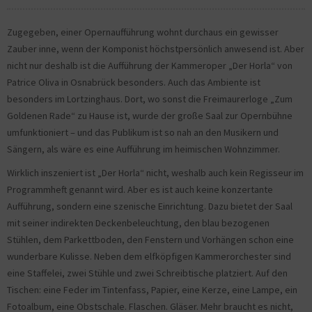
Zugegeben, einer Opernaufführung wohnt durchaus ein gewisser
Zauber inne, wenn der Komponist höchstpersönlich anwesend ist. Aber
nicht nur deshalb ist die Aufführung der Kammeroper „Der Horla“ von
Patrice Oliva in Osnabrück besonders. Auch das Ambiente ist
besonders im Lortzinghaus. Dort, wo sonst die Freimaurerloge „Zum
Goldenen Rade“ zu Hause ist, wurde der große Saal zur Opernbühne
umfunktioniert – und das Publikum ist so nah an den Musikern und
Sängern, als wäre es eine Aufführung im heimischen Wohnzimmer.
Wirklich inszeniert ist „Der Horla“ nicht, weshalb auch kein Regisseur im
Programmheft genannt wird. Aber es ist auch keine konzertante
Aufführung, sondern eine szenische Einrichtung. Dazu bietet der Saal
mit seiner indirekten Deckenbeleuchtung, den blau bezogenen
Stühlen, dem Parkettboden, den Fenstern und Vorhängen schon eine
wunderbare Kulisse. Neben dem elfköpfigen Kammerorchester sind
eine Staffelei, zwei Stühle und zwei Schreibtische platziert. Auf den
Tischen: eine Feder im Tintenfass, Papier, eine Kerze, eine Lampe, ein
Fotoalbum, eine Obstschale. Flaschen. Gläser. Mehr braucht es nicht,