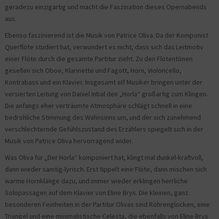
geradezu einzigartig und macht die Faszination dieses Opernabends
aus.
Ebenso faszinierend ist die Musik von Patrice Oliva. Da der Komponist
Querflöte studiert hat, verwundert es nicht, dass sich das Leitmotiv
einer Flöte durch die gesamte Partitur zieht. Zu den Flötentönen
gesellen sich Oboe, Klarinette und Fagott, Horn, Violoncello,
Kontrabass und ein Klavier. Insgesamt elf Musiker bringen unter der
versierten Leitung von Daniel Inbal den „Horla“ großartig zum Klingen.
Die anfangs eher verträumte Atmosphäre schlägt schnell in eine
bedrohliche Stimmung des Wahnsinns um, und der sich zunehmend
verschlechternde Gefühlszustand des Erzählers spiegelt sich in der
Musik von Patrice Oliva hervorragend wider.
Was Oliva für „Der Horla“ komponiert hat, klingt mal dunkel-kraftvoll,
dann wieder samtig-lyrisch. Erst tippelt eine Flöte, dann mischen sich
warme Hornklänge dazu, und immer wieder erklingen herrliche
Solopassagen auf dem Klavier von Eline Brys. Die kleinen, ganz
besonderen Feinheiten in der Partitur Olivas sind Röhrenglocken, eine
Triangel und eine minimalistische Celesta, die ebenfalls von Eline Brys