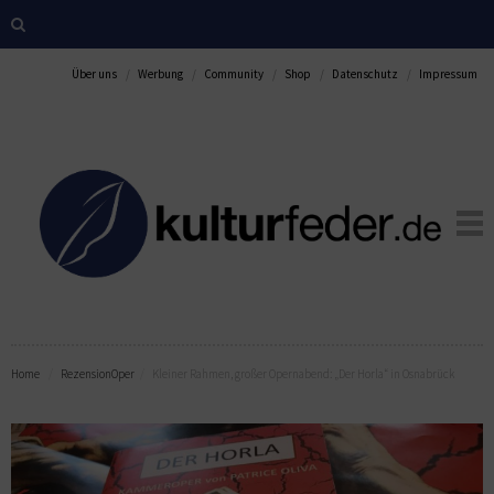
Über uns
Werbung
Community
Shop
Datenschutz
Impressum
Home
Rezension
Oper
Kleiner Rahmen, großer Opernabend: „Der Horla“ in Osnabrück