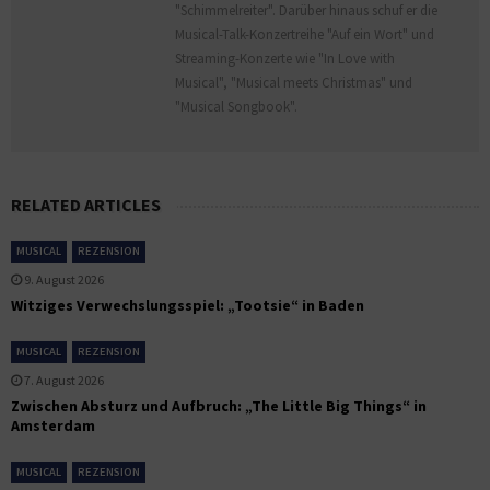
"Schimmelreiter". Darüber hinaus schuf er die
Musical-Talk-Konzertreihe "Auf ein Wort" und
Streaming-Konzerte wie "In Love with
Musical", "Musical meets Christmas" und
"Musical Songbook".
RELATED ARTICLES
MUSICAL
REZENSION
9. August 2026
Witziges Verwechslungsspiel: „Tootsie“ in Baden
MUSICAL
REZENSION
7. August 2026
Zwischen Absturz und Aufbruch: „The Little Big Things“ in
Amsterdam
MUSICAL
REZENSION