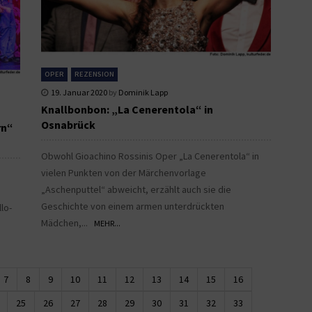
OPER
REZENSION
19. Januar 2020
by
Dominik Lapp
Knallbonbon: „La Cenerentola“ in
Osnabrück
rn“
Obwohl Gioachino Rossinis Oper „La Cenerentola“ in
vielen Punkten von der Märchenvorlage
„Aschenputtel“ abweicht, erzählt auch sie die
Geschichte von einem armen unterdrückten
lo-
Mädchen,...
MEHR...
7
8
9
10
11
12
13
14
15
16
25
26
27
28
29
30
31
32
33