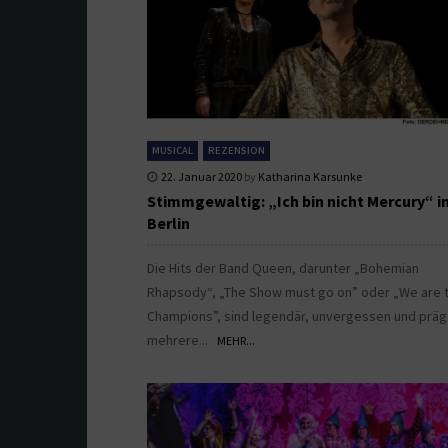
MUSICAL
REZENSION
22. Januar 2020
by
Katharina Karsunke
Stimmgewaltig: „Ich bin nicht Mercury“ i
Berlin
Die Hits der Band Queen, darunter „Bohemian
Rhapsody“, „The Show must go on” oder „We are 
Champions”, sind legendär, unvergessen und präg
mehrere...
MEHR...