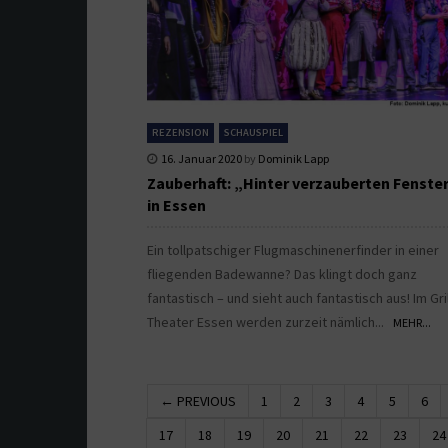
REZENSION
SCHAUSPIEL
16. Januar 2020
by
Dominik Lapp
Zauberhaft: „Hinter verzauberten Fenste
in Essen
Ein tollpatschiger Flugmaschinenerfinder in einer
fliegenden Badewanne? Das klingt doch ganz
fantastisch – und sieht auch fantastisch aus! Im Gril
Theater Essen werden zurzeit nämlich...
MEHR...
← PREVIOUS
1
2
3
4
5
6
17
18
19
20
21
22
23
24