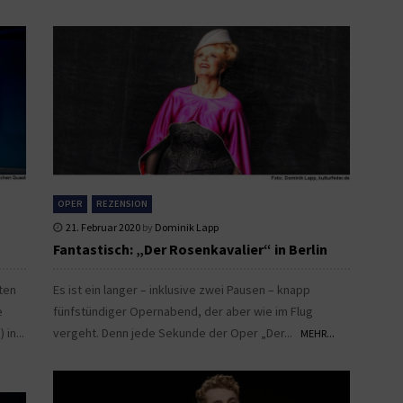
OPER
REZENSION
21. Februar 2020
by
Dominik Lapp
Fantastisch: „Der Rosenkavalier“ in Berlin
ten
Es ist ein langer – inklusive zwei Pausen – knapp
e
fünfstündiger Opernabend, der aber wie im Flug
in...
vergeht. Denn jede Sekunde der Oper „Der...
MEHR...