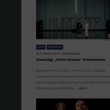
OPER
REZENSION
5. Februar 2020
by
Dominik Lapp
Gewaltig: „Peter Grimes“ in Mannheim
Benjamin Brittens Oper „Peter Grimes“ fällt am
Nationaltheater Mannheim buchstäblich ins Wasser
Denn Regisseur Markus Dietz hat für das bedrück
Drama die gesamte Bühne...
MEHR...