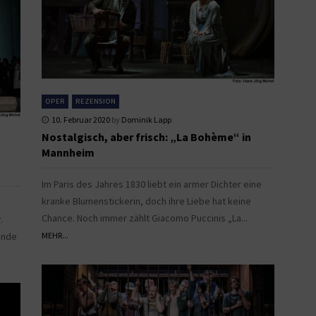
OPER
REZENSION
10. Februar 2020
by
Dominik Lapp
Nostalgisch, aber frisch: „La Bohème“ in
Mannheim
Im Paris des Jahres 1830 liebt ein armer Dichter eine
kranke Blumenstickerin, doch ihre Liebe hat keine
Chance. Noch immer zählt Giacomo Puccinis „La...
.
ende
MEHR...