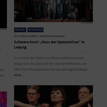
MUSICAL
REZENSION
4. Februar 2020
by
Katharina Karsunke
Schwere Kost: „Kuss der Spinnenfrau“ in
Leipzig
n
Es ist nicht das Spiel von Glitzer und klassischem
Happy End. Es sind nicht die seichten Melodien, die
hübschen Choreografien und die spritzigen Dialoge,...
the
ten
MEHR...