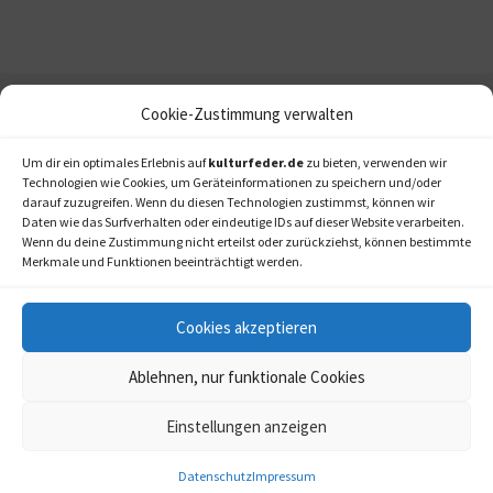
Cookie-Zustimmung verwalten
Um dir ein optimales Erlebnis auf
kulturfeder.de
zu bieten, verwenden wir
Technologien wie Cookies, um Geräteinformationen zu speichern und/oder
darauf zuzugreifen. Wenn du diesen Technologien zustimmst, können wir
Daten wie das Surfverhalten oder eindeutige IDs auf dieser Website verarbeiten.
Wenn du deine Zustimmung nicht erteilst oder zurückziehst, können bestimmte
Merkmale und Funktionen beeinträchtigt werden.
Cookies akzeptieren
Ablehnen, nur funktionale Cookies
Einstellungen anzeigen
kulturfeder.de –
© 2006-2020 LAPPmedien+events
Onlinemagazin für
Datenschutz
Impressum
Musical, Oper und mehr