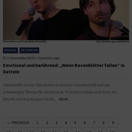
MUSICAL
REZENSION
1. November 2019
by
Dominik Lapp
Emotional und berührend: „Wenn Rosenblätter fallen“ in
Datteln
Sterbehilfe ist ein Tabuthema in unserer Gesellschaft und ein
schwieriges Thema für ein Musical. Trotzdem haben sich Rory Six
(Musik) und Kai Hüsgen (Text)...
MEHR...
← PREVIOUS
1
2
3
4
5
6
7
8
9