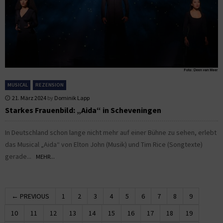
MUSICAL
REZENSION
21. März 2024
by
Dominik Lapp
Starkes Frauenbild: „Aida“ in Scheveningen
In Deutschland schon lange nicht mehr auf einer Bühne zu sehen, erlebt
das Musical „Aida“ von Elton John (Musik) und Tim Rice (Songtexte)
gerade...
MEHR...
← PREVIOUS
1
2
3
4
5
6
7
8
9
10
11
12
13
14
15
16
17
18
19