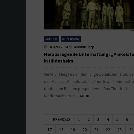
MUSICAL
REZENSION
18. April 2024
by
Dominik Lapp
Herausragende Unterhaltung: „Pinkelst
in Hildesheim
Vielleicht liegt es an dem ungewöhnlichen Titel, d
das Musical „Pinkelstadt“ („Urinetown“) eher selte
deutschen Bühnen gespielt wird. Das Theater für
Niedersachsen in...
MEHR...
← PREVIOUS
1
2
3
4
5
6
17
18
19
20
21
22
23
24