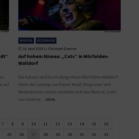
MUSICAL
REZENSION
16. April 2024
by
Christoph Doerner
adt“
Auf hohem Niveau: „Cats“ in Mörfelden-
Walldorf
ass
Die Katzen sind los im Bürgerhaus Mörfelden-Walldorf.
n auf
Unter der Leitung von Rainer Maaß (Regisseur und
Musikalischer Leiter) entfaltet sich das Musical „Cats“
von Andrew...
MEHR...
7
8
9
10
11
12
13
14
15
16
25
26
27
28
29
30
31
32
33