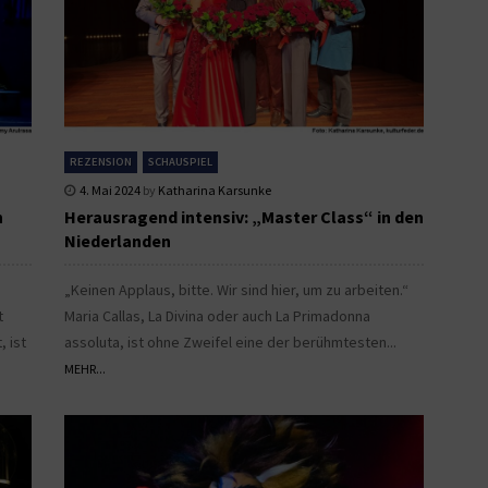
REZENSION
SCHAUSPIEL
4. Mai 2024
by
Katharina Karsunke
n
Herausragend intensiv: „Master Class“ in den
Niederlanden
„Keinen Applaus, bitte. Wir sind hier, um zu arbeiten.“
t
Maria Callas, La Divina oder auch La Primadonna
 ist
assoluta, ist ohne Zweifel eine der berühmtesten...
MEHR...