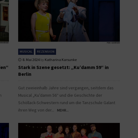
MUSICAL
REZENSION
8. Mai 2024
by
Katharina Karsunke
den“
Stark in Szene gesetzt: „Ku’damm 59“ in
Berlin
Gut zweieinhalb Jahre sind vergangen, seitdem das
m
Musical „Ku’damm 56“ und die Geschichte der
Schöllack-Schwestern rund um die Tanzschule Galant
ihren Weg von der...
MEHR...