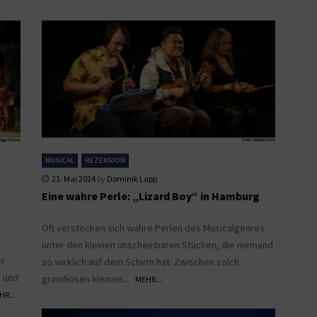
MUSICAL
REZENSION
21. Mai 2024
by
Dominik Lapp
Eine wahre Perle: „Lizard Boy“ in Hamburg
Oft verstecken sich wahre Perlen des Musicalgenres
unter den kleinen unscheinbaren Stücken, die niemand
er
so wirklich auf dem Schirm hat. Zwischen solch
e und
grandiosen kleinen...
MEHR...
HR...