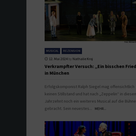
MUSICAL
REZENSION
12. Mai 2024
by
Nathalie Kroj
Verkrampfter Versuch: „Ein bisschen Frie
in München
Erfolgskomponist Ralph Siegel mag offensichtlich
keinen Stillstand und hat nach „Zeppelin“ in diese
Jahrzehnt noch ein weiteres Musical auf die Bühne
gebracht. Sein neuestes...
MEHR...