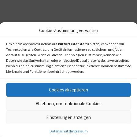
Cookie-Zustimmung verwalten
Um dir ein optimales Erlebnis auf
kulturfeder.de
zu bieten, verwenden wir
Technologien wie Cookies, um Geräteinformationen zu speichern und/oder
darauf zuzugreifen. Wenn du diesen Technologien zustimmst, können wir
Daten wie das Surfverhalten oder eindeutige IDs auf dieser Website verarbeiten.
Wenn du deine Zustimmung nicht erteilst oder zurückziehst, können bestimmte
Merkmale und Funktionen beeinträchtigt werden.
Cookies akzeptieren
Ablehnen, nur funktionale Cookies
Einstellungen anzeigen
kulturfeder.de –
© 2006-2020 LAPPmedien+events
Onlinemagazin für
Datenschutz
Impressum
Musical, Oper und mehr