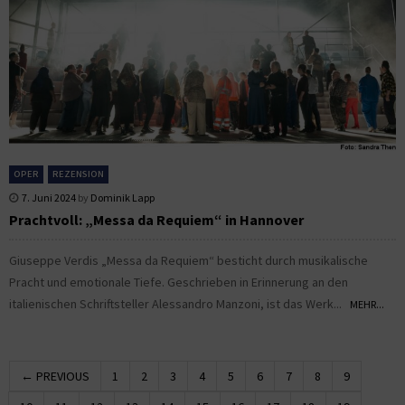
OPER
REZENSION
7. Juni 2024
by
Dominik Lapp
Prachtvoll: „Messa da Requiem“ in Hannover
Giuseppe Verdis „Messa da Requiem“ besticht durch musikalische
Pracht und emotionale Tiefe. Geschrieben in Erinnerung an den
italienischen Schriftsteller Alessandro Manzoni, ist das Werk...
MEHR...
← PREVIOUS
1
2
3
4
5
6
7
8
9