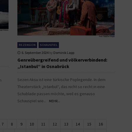
REZENSION
SCHAUSPIEL
6. September 2024
by
Dominik Lapp
Genreübergreifend und völkerverbindend:
„Istanbul“ in Osnabrück
Sezen Aksu ist eine türkische Poplegende. In dem
n
Theaterstück „Istanbul“, das nicht so recht in eine
Schublade passen möchte, weil es genauso
Schauspiel wie...
MEHR...
7
8
9
10
11
12
13
14
15
16