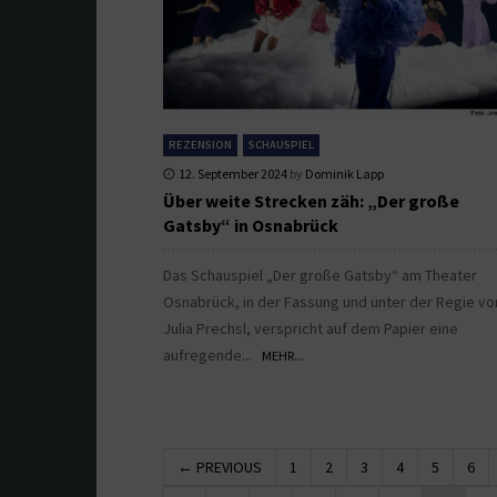
REZENSION
SCHAUSPIEL
12. September 2024
by
Dominik Lapp
Über weite Strecken zäh: „Der große
Gatsby“ in Osnabrück
Das Schauspiel „Der große Gatsby“ am Theater
Osnabrück, in der Fassung und unter der Regie vo
Julia Prechsl, verspricht auf dem Papier eine
aufregende...
MEHR...
← PREVIOUS
1
2
3
4
5
6