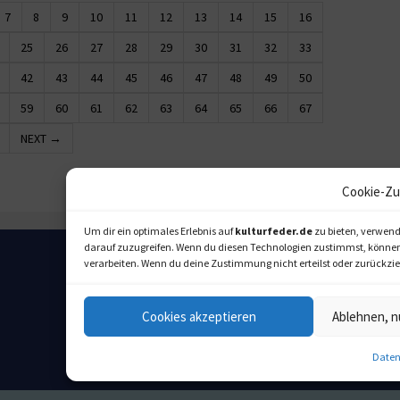
7
8
9
10
11
12
13
14
15
16
25
26
27
28
29
30
31
32
33
42
43
44
45
46
47
48
49
50
59
60
61
62
63
64
65
66
67
NEXT →
Cookie-Zu
Um dir ein optimales Erlebnis auf
kulturfeder.de
zu bieten, verwend
darauf zuzugreifen. Wenn du diesen Technologien zustimmst, können w
verarbeiten. Wenn du deine Zustimmung nicht erteilst oder zurückz
Cookies akzeptieren
Ablehnen, n
Daten