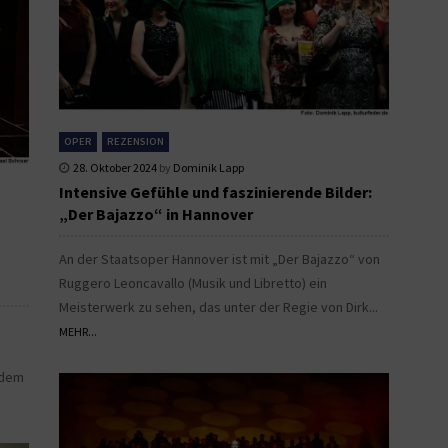
OPER
REZENSION
28. Oktober 2024
by
Dominik Lapp
Intensive Gefühle und faszinierende Bilder:
„Der Bajazzo“ in Hannover
An der Staatsoper Hannover ist mit „Der Bajazzo“ von
Ruggero Leoncavallo (Musik und Libretto) ein
Meisterwerk zu sehen, das unter der Regie von Dirk...
MEHR...
 dem