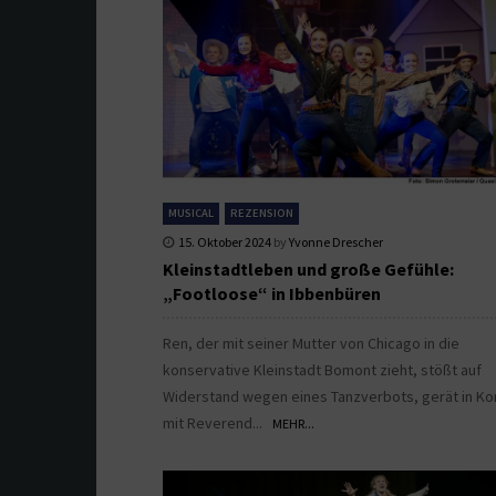
MUSICAL
REZENSION
15. Oktober 2024
by
Yvonne Drescher
Kleinstadtleben und große Gefühle:
„Footloose“ in Ibbenbüren
Ren, der mit seiner Mutter von Chicago in die
konservative Kleinstadt Bomont zieht, stößt auf
Widerstand wegen eines Tanzverbots, gerät in Kon
mit Reverend...
MEHR...