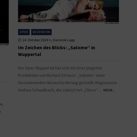
OPER
REZENSION
14. Oktober 2024
by
Dominik Lapp
Im Zeichen des Blicks: „Salome“ in
Wuppertal
Die Oper Wuppertal hat sich mit ihrer jüngsten
Produktion von Richard Strauss‘ „Salome“ einer
faszinierenden Herausforderung gestellt: Regisseurin
Andrea Schwalbach, die zuletzt mit „Chess“...
MEHR...
e
te,
n