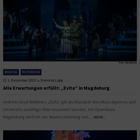
MUSICAL
REZENSION
1. Dezember 2023
by
Dominik Lapp
Alle Erwartungen erfüllt: „Evita“ in Magdeburg
Andrew Lloyd Webbers „Evita“ gilt als Klassiker des Musicalgenres und
ist bereits unzählige Male inszeniert worden. Am Opernhaus
Magdeburg wird mit der Neuinszenierung von...
MEHR...