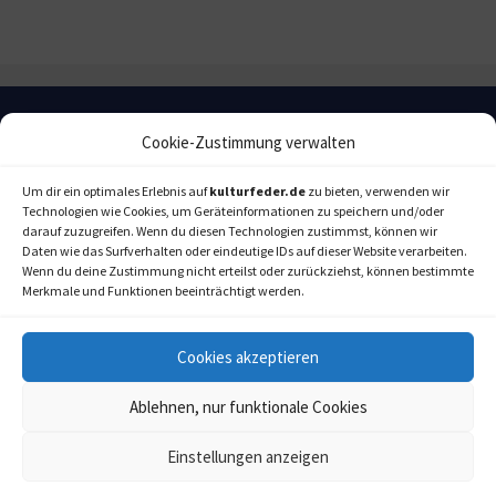
Cookie-Zustimmung verwalten
Um dir ein optimales Erlebnis auf
kulturfeder.de
zu bieten, verwenden wir
Technologien wie Cookies, um Geräteinformationen zu speichern und/oder
darauf zuzugreifen. Wenn du diesen Technologien zustimmst, können wir
Daten wie das Surfverhalten oder eindeutige IDs auf dieser Website verarbeiten.
Wenn du deine Zustimmung nicht erteilst oder zurückziehst, können bestimmte
Merkmale und Funktionen beeinträchtigt werden.
Cookies akzeptieren
Ablehnen, nur funktionale Cookies
kulturfeder.de –
© 2006-2020 LAPPmedien+events
Onlinemagazin für
Einstellungen anzeigen
Musical, Oper und mehr