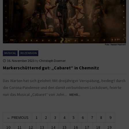
MUSICAL
REZENSION
16. November 2023
by
Christoph Doerner
Markerschütternd gut: „Cabaret“ in Chemnitz
Das Warten hat sich gelohnt: Mit dreijähriger Verspätung, bedingt durch
die Corona-Pandemie und den damit verbundenen Lockdown, feierte
nun das Musical „Cabaret“ von John...
MEHR...
← PREVIOUS
1
2
3
4
5
6
7
8
9
10
11
12
13
14
15
16
17
18
19