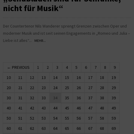
nicht für Musik“
Der Countertenor Nils Wanderer sprengt Grenzen zwischen Oper und
moderner Musik und ist seit seinen Engagements in „Romeo und Julia –
Liebe ist alles“...
MEHR...
← PREVIOUS
1
2
3
4
5
6
7
8
9
10
11
12
13
14
15
16
17
18
19
20
21
22
23
24
25
26
27
28
29
30
31
32
33
34
35
36
37
38
39
40
41
42
43
44
45
46
47
48
49
50
51
52
53
54
55
56
57
58
59
60
61
62
63
64
65
66
67
68
69