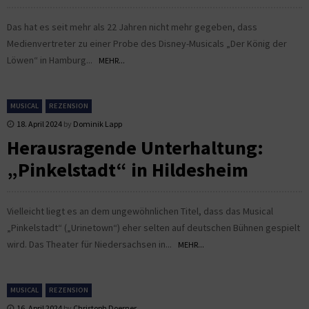
Das hat es seit mehr als 22 Jahren nicht mehr gegeben, dass
Medienvertreter zu einer Probe des Disney-Musicals „Der König der
Löwen“ in Hamburg...
MEHR...
MUSICAL
REZENSION
18. April 2024
by
Dominik Lapp
Herausragende Unterhaltung:
„Pinkelstadt“ in Hildesheim
Vielleicht liegt es an dem ungewöhnlichen Titel, dass das Musical
„Pinkelstadt“ („Urinetown“) eher selten auf deutschen Bühnen gespielt
wird. Das Theater für Niedersachsen in...
MEHR...
MUSICAL
REZENSION
16. April 2024
by
Christoph Doerner