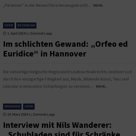
„Paramour“ in der Neuen Flora herausgebracht...
MEHR...
OPER
REZENSION
1. April 2024
by
Dominik Lapp
Im schlichten Gewand: „Orfeo ed
Euridice“ in Hannover
Die vielseitige belgische Regisseurin Lisaboa Houbrechts zeichnet sich
durch ihre einzigartige Fähigkeit aus, Musik, Bildende Kunst, Tanz und
Literatur in innovative Schöpfungen zu vereinen....
MEHR...
INTERVIEW
OPER
29. März 2024
by
Dominik Lapp
Interview mit Nils Wanderer:
„Schubladen sind für Schränke,