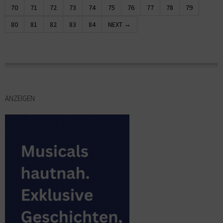
70
71
72
73
74
75
76
77
78
79
80
81
82
83
84
NEXT →
ANZEIGEN