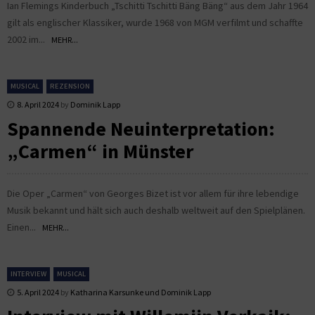
Ian Flemings Kinderbuch „Tschitti Tschitti Bäng Bäng“ aus dem Jahr 1964
gilt als englischer Klassiker, wurde 1968 von MGM verfilmt und schaffte
2002 im...
MEHR...
MUSICAL
REZENSION
8. April 2024
by
Dominik Lapp
Spannende Neuinterpretation:
„Carmen“ in Münster
Die Oper „Carmen“ von Georges Bizet ist vor allem für ihre lebendige
Musik bekannt und hält sich auch deshalb weltweit auf den Spielplänen.
Einen...
MEHR...
INTERVIEW
MUSICAL
5. April 2024
by
Katharina Karsunke und Dominik Lapp