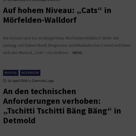
Auf hohem Niveau: „Cats“ in
Mörfelden-Walldorf
Die Katzen sind los im Bürgerhaus Mörfelden-Walldorf. Unter der
Leitung von Rainer Maaß (Regisseur und Musikalischer Leiter) entfaltet
sich das Musical „Cats“ von Andrew...
MEHR...
MUSICAL
REZENSION
10. April 2024
by
Dominik Lapp
An den technischen
Anforderungen verhoben:
„Tschitti Tschitti Bäng Bäng“ in
Detmold