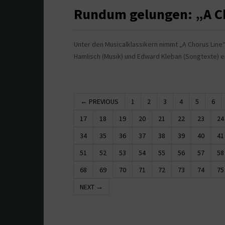
Rundum gelungen: „A Ch
Unter den Musicalklassikern nimmt „A Chorus Line“
Hamlisch (Musik) und Edward Kleban (Songtexte) e
← PREVIOUS
1
2
3
4
5
6
17
18
19
20
21
22
23
24
34
35
36
37
38
39
40
41
51
52
53
54
55
56
57
58
68
69
70
71
72
73
74
75
NEXT →