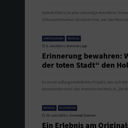
Hannah Ehlers ist eine vielseitige Künstlerin: Scha
Schauspielstudium absolviert hat, war das Musical
HINTERGRUND
MUSICAL
5. Juli 2024
by
Dominik Lapp
Erinnerung bewahren: W
der toten Stadt“ den Ho
Es ist ein außergewöhnliches Projekt, das sich mi
auseinandersetzt: das dramatische Musical „Die Ki
MUSICAL
REZENSION
30. Juni 2024
by
Christoph Doerner
Ein Erlebnis am Original