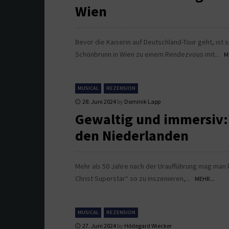
Wien
Bevor die Kaiserin auf Deutschland-Tour geht, ist s
Schönbrunn in Wien zu einem Rendezvous mit...
M
MUSICAL
REZENSION
28. Juni 2024
by
Dominik Lapp
Gewaltig und immersiv: 
den Niederlanden
Mehr als 50 Jahre nach der Uraufführung mag man 
Christ Superstar“ so zu inszenieren,...
MEHR...
MUSICAL
REZENSION
27. Juni 2024
by
Hildegard Wiecker