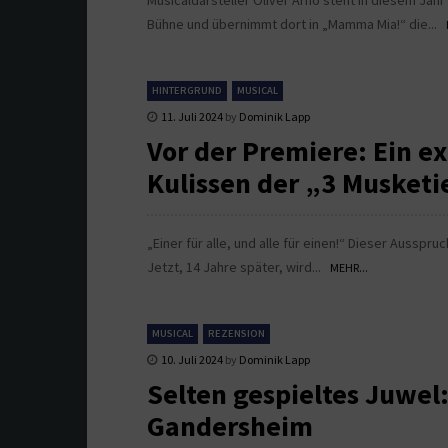
Musicaldarsteller Oliver Arno steht in diesem Jahr
Bühne und übernimmt dort in „Mamma Mia!“ die...
HINTERGRUND
MUSICAL
11. Juli 2024
by
Dominik Lapp
Vor der Premiere: Ein ex
Kulissen der „3 Musketi
„Einer für alle, und alle für einen!“ Dieser Ausspr
Jetzt, 14 Jahre später, wird...
MEHR...
MUSICAL
REZENSION
10. Juli 2024
by
Dominik Lapp
Selten gespieltes Juwel
Gandersheim