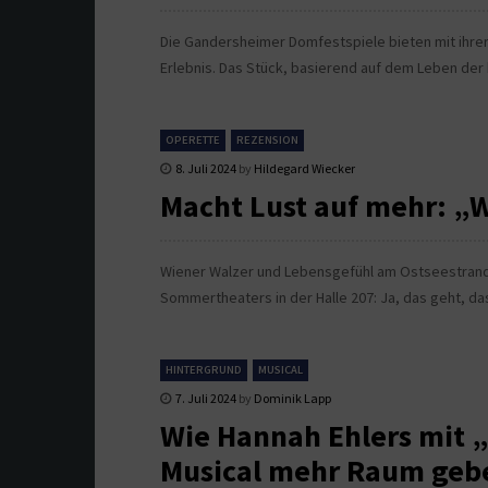
Die Gandersheimer Domfestspiele bieten mit ihrer
Erlebnis. Das Stück, basierend auf dem Leben der
OPERETTE
REZENSION
8. Juli 2024
by
Hildegard Wiecker
Macht Lust auf mehr: „W
Wiener Walzer und Lebensgefühl am Ostseestrand
Sommertheaters in der Halle 207: Ja, das geht, da
HINTERGRUND
MUSICAL
7. Juli 2024
by
Dominik Lapp
Wie Hannah Ehlers mit
Musical mehr Raum geb