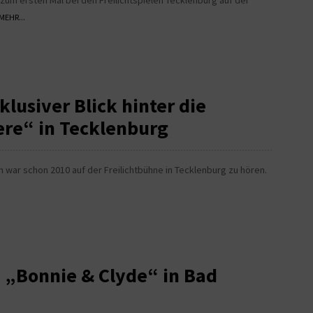
 zum ersten Mal bei den Freilichtspielen Tecklenburg auf der
MEHR...
klusiver Blick hinter die
ere“ in Tecklenburg
uch war schon 2010 auf der Freilichtbühne in Tecklenburg zu hören.
: „Bonnie & Clyde“ in Bad