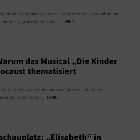
uspielerin, Komponistin, Autorin und Liedtexterin. Obwohl sie ein
 immer ihre große Leidenschaft....
MEHR...
arum das Musical „Die Kinder
locaust thematisiert
t der Darstellung des Holocausts auf interessante Weise
nder der toten Stadt“....
MEHR...
schauplatz: „Elisabeth“ in