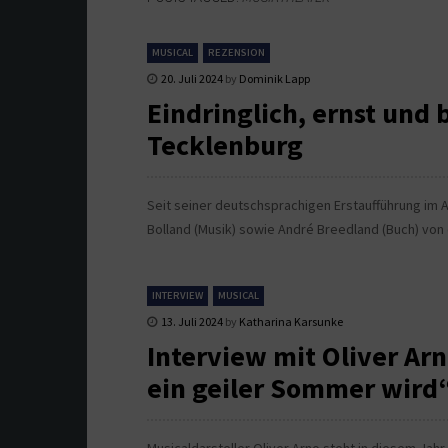
MUSICAL
REZENSION
20. Juli 2024
by
Dominik Lapp
Eindringlich, ernst und 
Tecklenburg
Seit seiner deutschsprachigen Erstaufführung im A
Bolland (Musik) sowie André Breedland (Buch) von
INTERVIEW
MUSICAL
13. Juli 2024
by
Katharina Karsunke
Interview mit Oliver Arn
ein geiler Sommer wird