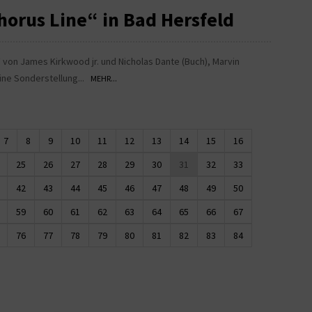
orus Line“ in Bad Hersfeld
 von James Kirkwood jr. und Nicholas Dante (Buch), Marvin
ine Sonderstellung...
MEHR...
7
8
9
10
11
12
13
14
15
16
25
26
27
28
29
30
31
32
33
42
43
44
45
46
47
48
49
50
59
60
61
62
63
64
65
66
67
76
77
78
79
80
81
82
83
84