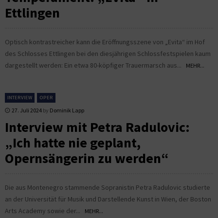
Ettlingen
Optisch kontrastreicher kann die Eröffnungsszene von „Evita“ im Hof
des Schlosses Ettlingen bei den diesjährigen Schlossfestspielen kaum
dargestellt werden: Ein etwa 80-köpfiger Trauermarsch aus...
MEHR...
INTERVIEW
OPER
27. Juli 2024
by
Dominik Lapp
Interview mit Petra Radulovic:
„Ich hatte nie geplant,
Opernsängerin zu werden“
Die aus Montenegro stammende Sopranistin Petra Radulovic studierte
an der Universität für Musik und Darstellende Kunst in Wien, der Boston
Arts Academy sowie der...
MEHR...