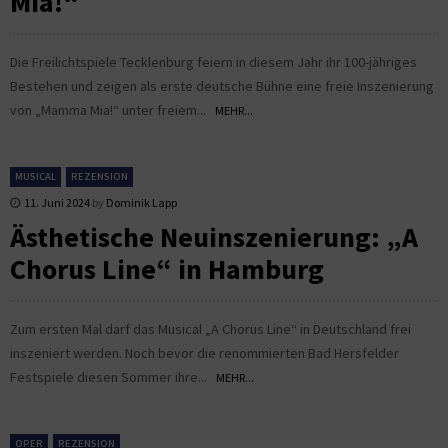
Mia!“
Die Freilichtspiele Tecklenburg feiern in diesem Jahr ihr 100-jähriges
Bestehen und zeigen als erste deutsche Bühne eine freie Inszenierung
von „Mamma Mia!“ unter freiem...
MEHR...
MUSICAL
REZENSION
11. Juni 2024
by
Dominik Lapp
Ästhetische Neuinszenierung: „A
Chorus Line“ in Hamburg
Zum ersten Mal darf das Musical „A Chorus Line“ in Deutschland frei
inszeniert werden. Noch bevor die renommierten Bad Hersfelder
Festspiele diesen Sommer ihre...
MEHR...
OPER
REZENSION