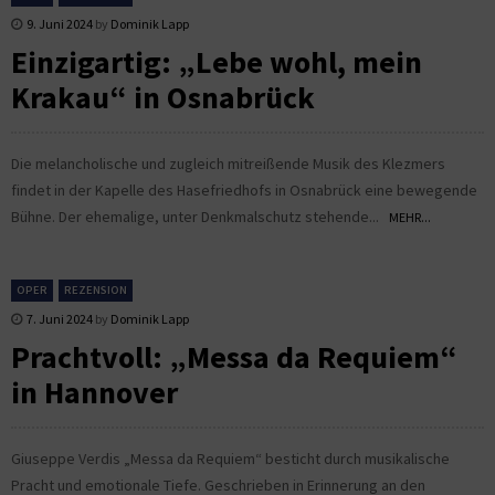
9. Juni 2024
by
Dominik Lapp
Einzigartig: „Lebe wohl, mein
Krakau“ in Osnabrück
Die melancholische und zugleich mitreißende Musik des Klezmers
findet in der Kapelle des Hasefriedhofs in Osnabrück eine bewegende
Bühne. Der ehemalige, unter Denkmalschutz stehende...
MEHR...
OPER
REZENSION
7. Juni 2024
by
Dominik Lapp
Prachtvoll: „Messa da Requiem“
in Hannover
Giuseppe Verdis „Messa da Requiem“ besticht durch musikalische
Pracht und emotionale Tiefe. Geschrieben in Erinnerung an den