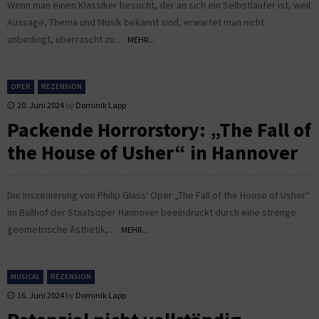
Wenn man einen Klassiker besucht, der an sich ein Selbstläufer ist, weil
Aussage, Thema und Musik bekannt sind, erwartet man nicht
unbedingt, überrascht zu...
MEHR...
OPER
REZENSION
20. Juni 2024
by
Dominik Lapp
Packende Horrorstory: „The Fall of
the House of Usher“ in Hannover
Die Inszenierung von Philip Glass‘ Oper „The Fall of the House of Usher“
im Ballhof der Staatsoper Hannover beeindruckt durch eine strenge
geometrische Ästhetik,...
MEHR...
MUSICAL
REZENSION
16. Juni 2024
by
Dominik Lapp