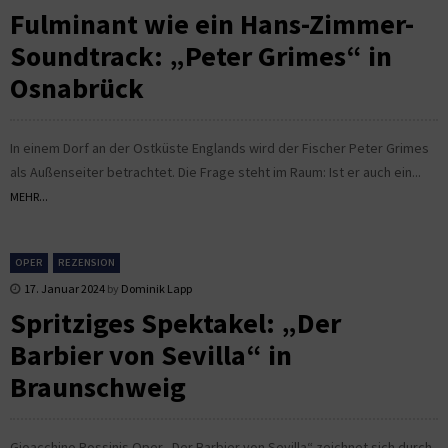
Fulminant wie ein Hans-Zimmer-
Soundtrack: „Peter Grimes“ in
Osnabrück
In einem Dorf an der Ostküste Englands wird der Fischer Peter Grimes
als Außenseiter betrachtet. Die Frage steht im Raum: Ist er auch ein...
MEHR...
OPER
REZENSION
17. Januar 2024
by
Dominik Lapp
Spritziges Spektakel: „Der
Barbier von Sevilla“ in
Braunschweig
Gioacchino Rossinis Oper „Der Barbier von Sevilla“ zeichnet sich durch