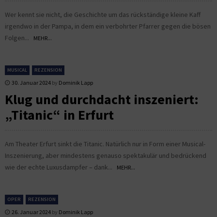
Wer kennt sie nicht, die Geschichte um das rückständige kleine Kaff
irgendwo in der Pampa, in dem ein verbohrter Pfarrer gegen die bösen
Folgen...
MEHR...
MUSICAL
REZENSION
30. Januar 2024
by
Dominik Lapp
Klug und durchdacht inszeniert:
„Titanic“ in Erfurt
Am Theater Erfurt sinkt die Titanic. Natürlich nur in Form einer Musical-
Inszenierung, aber mindestens genauso spektakulär und bedrückend
wie der echte Luxusdampfer – dank...
MEHR...
OPER
REZENSION
26. Januar 2024
by
Dominik Lapp