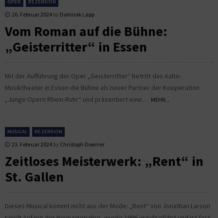
OPER
REZENSION
26. Februar 2024
by
Dominik Lapp
Vom Roman auf die Bühne:
„Geisterritter“ in Essen
Mit der Aufführung der Oper „Geisterritter“ betritt das Aalto-
Musiktheater in Essen die Bühne als neuer Partner der Kooperation
„Junge Opern Rhein-Ruhr“ und präsentiert eine...
MEHR...
MUSICAL
REZENSION
23. Februar 2024
by
Christoph Doerner
Zeitloses Meisterwerk: „Rent“ in
St. Gallen
Dieses Musical kommt nicht aus der Mode: „Rent“ von Jonathan Larson
spielt Anfang der Neunzigerjahre, wurde 1996 uraufgeführt und ist fast