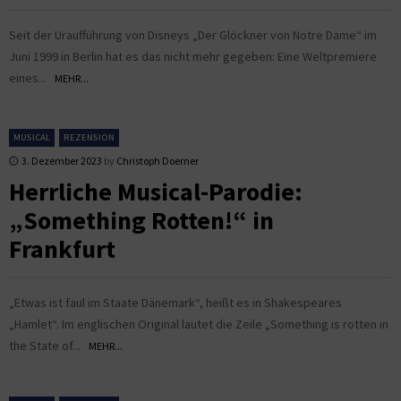
Seit der Uraufführung von Disneys „Der Glöckner von Notre Dame“ im
Juni 1999 in Berlin hat es das nicht mehr gegeben: Eine Weltpremiere
eines...
MEHR...
MUSICAL
REZENSION
3. Dezember 2023
by
Christoph Doerner
Herrliche Musical-Parodie:
„Something Rotten!“ in
Frankfurt
„Etwas ist faul im Staate Dänemark“, heißt es in Shakespeares
„Hamlet“. Im englischen Original lautet die Zeile „Something is rotten in
the State of...
MEHR...