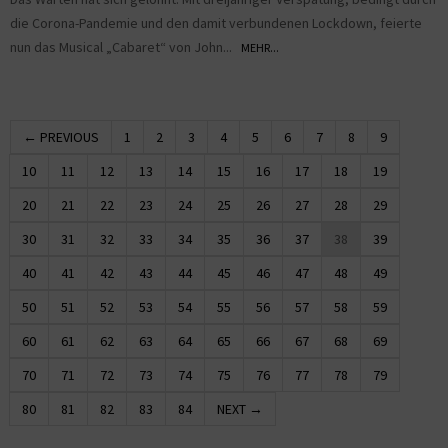
die Corona-Pandemie und den damit verbundenen Lockdown, feierte
nun das Musical „Cabaret“ von John...
MEHR...
← PREVIOUS
1
2
3
4
5
6
7
8
9
10
11
12
13
14
15
16
17
18
19
20
21
22
23
24
25
26
27
28
29
30
31
32
33
34
35
36
37
38
39
40
41
42
43
44
45
46
47
48
49
50
51
52
53
54
55
56
57
58
59
60
61
62
63
64
65
66
67
68
69
70
71
72
73
74
75
76
77
78
79
80
81
82
83
84
NEXT →