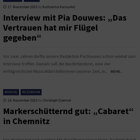
17. November 2023
by
Katharina Karsunke
Interview mit Pia Douwes: „Das
Vertrauen hat mir Flügel
gegeben“
Vor zwei Jahren durfte unsere Redaktion Pia Douwes schon einmal zum
Interview treffen. Damals saß die Niederländerin, eine der
erfolgreichsten Musicaldarstellerinnen unserer Zeit, in...
MEHR...
MUSICAL
REZENSION
16. November 2023
by
Christoph Doerner
Markerschütternd gut: „Cabaret“
in Chemnitz
Das Warten hat sich gelohnt: Mit dreijähriger Verspätung, bedingt durch