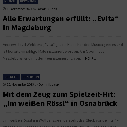
MUSICAL
REZENSION
1. Dezember 2023
by
Dominik Lapp
Alle Erwartungen erfüllt: „Evita“
in Magdeburg
Andrew Lloyd Webbers „Evita“ gilt als Klassiker des Musicalgenres und
ist bereits unzählige Male inszeniert worden. Am Opernhaus
Magdeburg wird mit der Neuinszenierung von...
MEHR...
OPERETTE
REZENSION
26. November 2023
by
Dominik Lapp
Mit dem Zeug zum Spielzeit-Hit:
„Im weißen Rössl“ in Osnabrück
„Im weißen Rössl am Wolfgangsee, da steht das Glück vor der Tür“ –
ebenso am Theater Osnabrück, wo jetzt mit „Im weißen Rössl“ von...