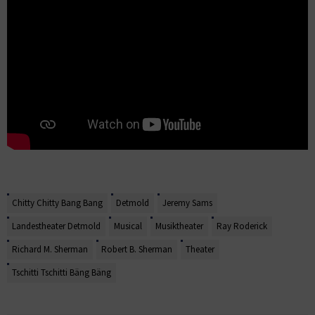
Chitty Chitty Bang Bang
Detmold
Jeremy Sams
Landestheater Detmold
Musical
Musiktheater
Ray Roderick
Richard M. Sherman
Robert B. Sherman
Theater
Tschitti Tschitti Bäng Bäng