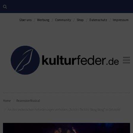
Über uns
Werbung
Community
Shop
Datenschutz
Impressum
Home
Rezension
Musical
An den technischen Anforderungen verhoben: „Tschitti Tschitti Bäng Bäng“ in Detmold