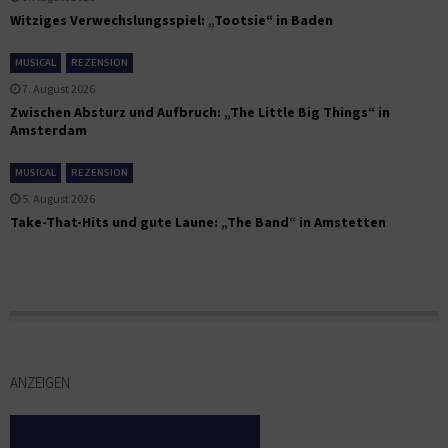
Witziges Verwechslungsspiel: „Tootsie“ in Baden
MUSICAL
REZENSION
7. August 2026
Zwischen Absturz und Aufbruch: „The Little Big Things“ in
Amsterdam
MUSICAL
REZENSION
5. August 2026
Take-That-Hits und gute Laune: „The Band“ in Amstetten
ANZEIGEN