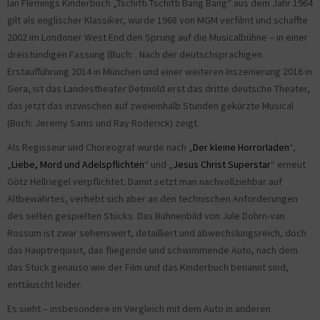
Ian Flemings Kinderbuch „Tschitti Tschitti Bäng Bäng“ aus dem Jahr 1964
gilt als englischer Klassiker, wurde 1968 von MGM verfilmt und schaffte
2002 im Londoner West End den Sprung auf die Musicalbühne – in einer
dreistündigen Fassung (Buch: . Nach der deutschsprachigen
Erstaufführung 2014 in München und einer weiteren Inszenierung 2016 in
Gera, ist das Landestheater Detmold erst das dritte deutsche Theater,
das jetzt das inzwischen auf zweieinhalb Stunden gekürzte Musical
(Buch: Jeremy Sams und Ray Roderick) zeigt.
Als Regisseur und Choreograf wurde nach „
Der kleine Horrorladen
“,
„
Liebe, Mord und Adelspflichten
“ und „
Jesus Christ Superstar
“ erneut
Götz Hellriegel verpflichtet. Damit setzt man nachvollziehbar auf
Altbewährtes, verhebt sich aber an den technischen Anforderungen
des selten gespielten Stücks. Das Bühnenbild von Jule Dohrn-van
Rossum ist zwar sehenswert, detailliert und abwechslungsreich, doch
das Hauptrequisit, das fliegende und schwimmende Auto, nach dem
das Stück genauso wie der Film und das Kinderbuch benannt sind,
enttäuscht leider.
Es sieht – insbesondere im Vergleich mit dem Auto in anderen