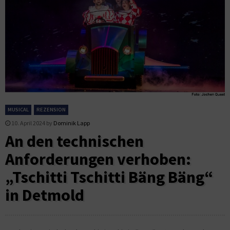
MUSICAL
REZENSION
10. April 2024
by
Dominik Lapp
An den technischen
Anforderungen verhoben:
„Tschitti Tschitti Bäng Bäng“
in Detmold