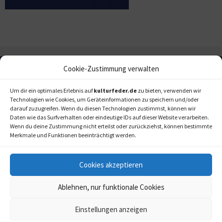
Cookie-Zustimmung verwalten
Um dir ein optimales Erlebnis auf
kulturfeder.de
zu bieten, verwenden wir
Technologien wie Cookies, um Geräteinformationen zu speichern und/oder
darauf zuzugreifen. Wenn du diesen Technologien zustimmst, können wir
Daten wie das Surfverhalten oder eindeutige IDs auf dieser Website verarbeiten.
Wenn du deine Zustimmung nicht erteilst oder zurückziehst, können bestimmte
Merkmale und Funktionen beeinträchtigt werden.
Cookies akzeptieren
Ablehnen, nur funktionale Cookies
Einstellungen anzeigen
kulturfeder.de –
© 2006-2020 LAPPmedien+events
Onlinemagazin für