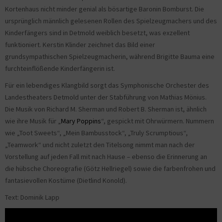
Kortenhaus nicht minder genial als bösartige Baronin Bomburst. Die
ursprünglich männlich gelesenen Rollen des Spielzeugmachers und des
Kinderfängers sind in Detmold weiblich besetzt, was exzellent
funktioniert. Kerstin Klinder zeichnet das Bild einer
grundsympathischen Spielzeugmacherin, während Brigitte Bauma eine
furchteinflößende Kinderfängerin ist.
Für ein lebendiges Klangbild sorgt das Symphonische Orchester des
Landestheaters Detmold unter der Stabführung von Mathias Mönius.
Die Musik von Richard M. Sherman und Robert B. Sherman ist, ähnlich
wie ihre Musik für „
Mary Poppins
“, gespickt mit Ohrwürmern. Nummern
wie „Toot Sweets“, „Mein Bambusstock“, „Truly Scrumptious“,
„Teamwork“ und nicht zuletzt den Titelsong nimmt man nach der
Vorstellung auf jeden Fall mit nach Hause – ebenso die Erinnerung an
die hübsche Choreografie (Götz Hellriegel) sowie die farbenfrohen und
fantasievollen Kostüme (Dietlind Konold).
Text: Dominik Lapp