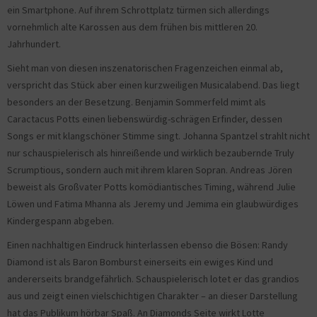
ein Smartphone. Auf ihrem Schrottplatz türmen sich allerdings
vornehmlich alte Karossen aus dem frühen bis mittleren 20.
Jahrhundert.
Sieht man von diesen inszenatorischen Fragenzeichen einmal ab,
verspricht das Stück aber einen kurzweiligen Musicalabend. Das liegt
besonders an der Besetzung. Benjamin Sommerfeld mimt als
Caractacus Potts einen liebenswürdig-schrägen Erfinder, dessen
Songs er mit klangschöner Stimme singt. Johanna Spantzel strahlt nicht
nur schauspielerisch als hinreißende und wirklich bezaubernde Truly
Scrumptious, sondern auch mit ihrem klaren Sopran. Andreas Jören
beweist als Großvater Potts komödiantisches Timing, während Julie
Löwen und Fatima Mhanna als Jeremy und Jemima ein glaubwürdiges
Kindergespann abgeben.
Einen nachhaltigen Eindruck hinterlassen ebenso die Bösen: Randy
Diamond ist als Baron Bomburst einerseits ein ewiges Kind und
andererseits brandgefährlich. Schauspielerisch lotet er das grandios
aus und zeigt einen vielschichtigen Charakter – an dieser Darstellung
hat das Publikum hörbar Spaß. An Diamonds Seite wirkt Lotte