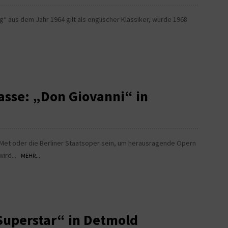
ng“ aus dem Jahr 1964 gilt als englischer Klassiker, wurde 1968
asse: „Don Giovanni“ in
r Met oder die Berliner Staatsoper sein, um herausragende Opern
wird...
MEHR...
Superstar“ in Detmold