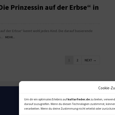
ie Prinzessin auf der Erbse“ in
auf der Erbse“ kennt wohl jedes Kind. Die darauf basierende
n...
MEHR...
1
2
NEXT →
Cookie-Zu
Um dir ein optimales Erlebnis auf
kulturfeder.de
zu bieten, verwend
darauf zuzugreifen. Wenn du diesen Technologien zustimmst, können w
verarbeiten. Wenn du deine Zustimmung nicht erteilst oder zurückz