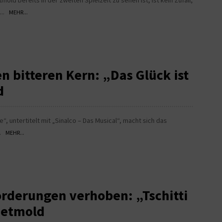
d bereits in der zweiten Spielzeit zu sehen ist, ist kein Zufall,
...
MEHR...
 bitteren Kern: „Das Glück ist
d
“, untertitelt mit „Sinalco – Das Musical“, macht sich das
..
MEHR...
rderungen verhoben: „Tschitti
Detmold