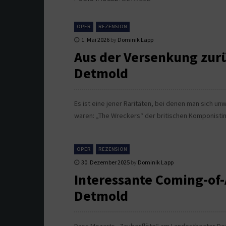
OPER
REZENSION
1. Mai 2026
by
Dominik Lapp
Aus der Versenkung zur
Detmold
Es ist eine jener Raritäten, bei denen man sich un
waren: „The Wreckers“ der britischen Komponisti
OPER
REZENSION
30. Dezember 2025
by
Dominik Lapp
Interessante Coming-of-
Detmold