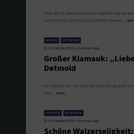
Mehr als 50 Jahre nach seiner Uraufführung hat das
Das Werk von Andrew Lloyd Webber (Musik)...
MEHR
MUSICAL
REZENSION
19. Oktober 2021
by
Dominik Lapp
Großer Klamauk: „Liebe,
Detmold
Der Adel ist tot – es lebe der Adel. Darum geht e
and...
MEHR...
OPERETTE
REZENSION
20. Oktober 2020
by
Dominik Lapp
Schöne Walzerseligkeit: