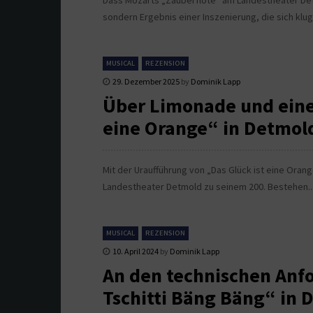
Dass Mozarts „Zauberflöte“ am Landestheater Detmol
sondern Ergebnis einer Inszenierung, die sich klug
MUSICAL
REZENSION
29. Dezember 2025
by
Dominik Lapp
Über Limonade und einen
eine Orange“ in Detmol
Mit der Uraufführung von „Das Glück ist eine Orange
Landestheater Detmold zu seinem 200. Bestehen.
MUSICAL
REZENSION
10. April 2024
by
Dominik Lapp
An den technischen Anfo
Tschitti Bäng Bäng“ in 