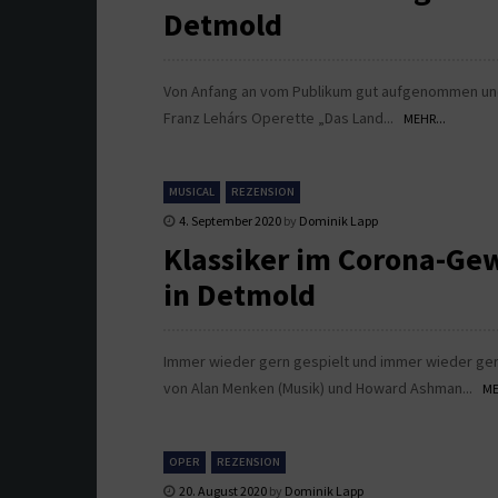
Detmold
Von Anfang an vom Publikum gut aufgenommen und 
Franz Lehárs Operette „Das Land...
MEHR...
MUSICAL
REZENSION
4. September 2020
by
Dominik Lapp
Klassiker im Corona-Ge
in Detmold
Immer wieder gern gespielt und immer wieder gern
von Alan Menken (Musik) und Howard Ashman...
ME
OPER
REZENSION
20. August 2020
by
Dominik Lapp