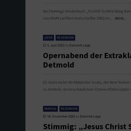
Ian Flemings Kinderbuch „Tschitti Tschitti Bäng Bä
von MGM verfilmt und schaffte 2002 im...
MEHR...
OPER
REZENSION
5. Juni 2023
by
Dominik Lapp
Opernabend der Extrakl
Detmold
Es muss nicht die Mailänder Scala, die New Yorke
zu erleben. Im beschaulichen Ostwestfalen-Lippe 
MUSICAL
REZENSION
16. Dezember 2022
by
Dominik Lapp
Stimmig: „Jesus Christ 