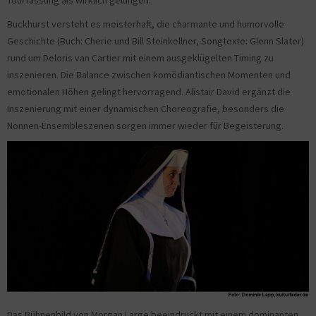
Tourfassung als wirklich gelungen.
Buckhurst versteht es meisterhaft, die charmante und humorvolle
Geschichte (Buch: Cherie und Bill Steinkellner, Songtexte: Glenn Slater)
rund um Deloris van Cartier mit einem ausgeklügelten Timing zu
inszenieren. Die Balance zwischen komödiantischen Momenten und
emotionalen Höhen gelingt hervorragend. Alistair David ergänzt die
Inszenierung mit einer dynamischen Choreografie, besonders die
Nonnen-Ensembleszenen sorgen immer wieder für Begeisterung.
Das Bühnenbild von Morgan Large beeindruckt mit einem dominanten