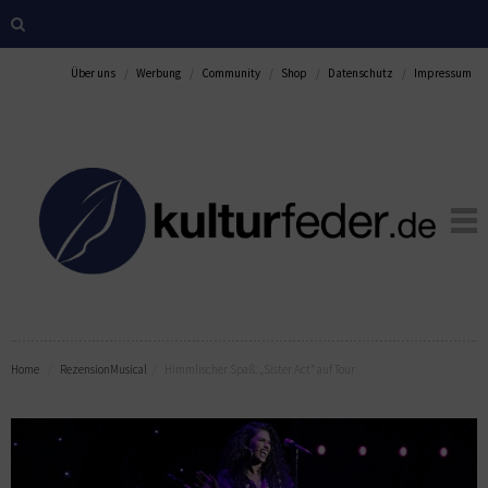
Über uns
Werbung
Community
Shop
Datenschutz
Impressum
Home
Rezension
Musical
Himmlischer Spaß: „Sister Act“ auf Tour