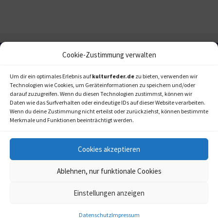
Cookie-Zustimmung verwalten
Um dir ein optimales Erlebnis auf
kulturfeder.de
zu bieten, verwenden wir
Technologien wie Cookies, um Geräteinformationen zu speichern und/oder
darauf zuzugreifen. Wenn du diesen Technologien zustimmst, können wir
Daten wie das Surfverhalten oder eindeutige IDs auf dieser Website verarbeiten.
Wenn du deine Zustimmung nicht erteilst oder zurückziehst, können bestimmte
Merkmale und Funktionen beeinträchtigt werden.
Cookies akzeptieren
Ablehnen, nur funktionale Cookies
Einstellungen anzeigen
kulturfeder.de –
© 2006-2020 LAPPmedien+events
Onlinemagazin für
Musical, Oper und mehr
Datenschutz
Impressum