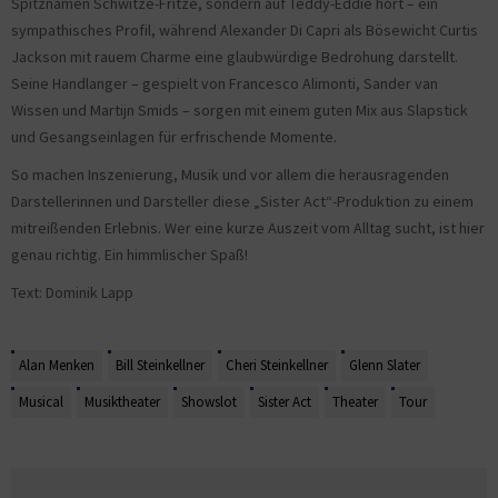
Spitznamen Schwitze-Fritze, sondern auf Teddy-Eddie hört – ein
sympathisches Profil, während Alexander Di Capri als Bösewicht Curtis
Jackson mit rauem Charme eine glaubwürdige Bedrohung darstellt.
Seine Handlanger – gespielt von Francesco Alimonti, Sander van
Wissen und Martijn Smids – sorgen mit einem guten Mix aus Slapstick
und Gesangseinlagen für erfrischende Momente.
So machen Inszenierung, Musik und vor allem die herausragenden
Darstellerinnen und Darsteller diese „Sister Act“-Produktion zu einem
mitreißenden Erlebnis. Wer eine kurze Auszeit vom Alltag sucht, ist hier
genau richtig. Ein himmlischer Spaß!
Text: Dominik Lapp
Alan Menken
Bill Steinkellner
Cheri Steinkellner
Glenn Slater
Musical
Musiktheater
Showslot
Sister Act
Theater
Tour