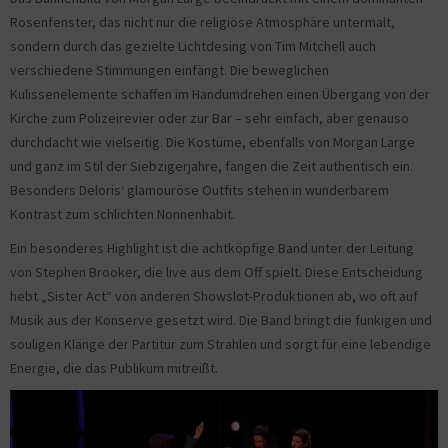
Rosenfenster, das nicht nur die religiöse Atmosphäre untermalt,
sondern durch das gezielte Lichtdesing von Tim Mitchell auch
verschiedene Stimmungen einfängt. Die beweglichen
Kulissenelemente schaffen im Handumdrehen einen Übergang von der
Kirche zum Polizeirevier oder zur Bar – sehr einfach, aber genauso
durchdacht wie vielseitig. Die Kostüme, ebenfalls von Morgan Large
und ganz im Stil der Siebzigerjahre, fangen die Zeit authentisch ein.
Besonders Deloris‘ glamouröse Outfits stehen in wunderbarem
Kontrast zum schlichten Nonnenhabit.
Ein besonderes Highlight ist die achtköpfige Band unter der Leitung
von Stephen Brooker, die live aus dem Off spielt. Diese Entscheidung
hebt „Sister Act“ von anderen Showslot-Produktionen ab, wo oft auf
Musik aus der Konserve gesetzt wird. Die Band bringt die funkigen und
souligen Klänge der Partitur zum Strahlen und sorgt für eine lebendige
Energie, die das Publikum mitreißt.