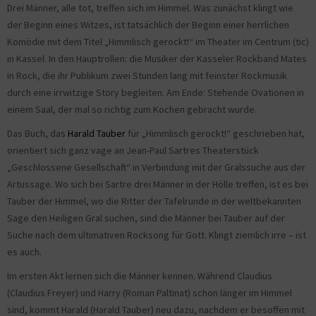
Drei Männer, alle tot, treffen sich im Himmel. Was zunächst klingt wie
der Beginn eines Witzes, ist tatsächlich der Beginn einer herrlichen
Komödie mit dem Titel „Himmlisch gerockt!“ im Theater im Centrum (tic)
in Kassel. In den Hauptrollen: die Musiker der Kasseler Rockband Mates
in Rock, die ihr Publikum zwei Stunden lang mit feinster Rockmusik
durch eine irrwitzige Story begleiten. Am Ende: Stehende Ovationen in
einem Saal, der mal so richtig zum Kochen gebracht wurde.
Das Buch, das
Harald Tauber
für „Himmlisch gerockt!“ geschrieben hat,
orientiert sich ganz vage an Jean-Paul Sartres Theaterstück
„Geschlossene Gesellschaft“ in Verbindung mit der Gralssuche aus der
Artussage. Wo sich bei Sartre drei Männer in der Hölle treffen, ist es bei
Tauber der Himmel, wo die Ritter der Tafelrunde in der weltbekannten
Sage den Heiligen Gral suchen, sind die Männer bei Tauber auf der
Suche nach dem ultimativen Rocksong für Gott. Klingt ziemlich irre – ist
es auch.
Im ersten Akt lernen sich die Männer kennen. Während Claudius
(Claudius Freyer) und Harry (Roman Paltinat) schon länger im Himmel
sind, kommt Harald (Harald Tauber) neu dazu, nachdem er besoffen mit