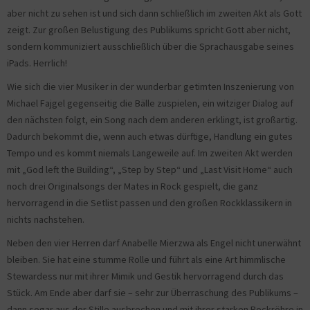
aber nicht zu sehen ist und sich dann schließlich im zweiten Akt als Gott
zeigt. Zur großen Belustigung des Publikums spricht Gott aber nicht,
sondern kommuniziert ausschließlich über die Sprachausgabe seines
iPads. Herrlich!
Wie sich die vier Musiker in der wunderbar getimten Inszenierung von
Michael Fajgel gegenseitig die Bälle zuspielen, ein witziger Dialog auf
den nächsten folgt, ein Song nach dem anderen erklingt, ist großartig.
Dadurch bekommt die, wenn auch etwas dürftige, Handlung ein gutes
Tempo und es kommt niemals Langeweile auf. Im zweiten Akt werden
mit „God left the Building“, „Step by Step“ und „Last Visit Home“ auch
noch drei Originalsongs der Mates in Rock gespielt, die ganz
hervorragend in die Setlist passen und den großen Rockklassikern in
nichts nachstehen.
Neben den vier Herren darf Anabelle Mierzwa als Engel nicht unerwähnt
bleiben. Sie hat eine stumme Rolle und führt als eine Art himmlische
Stewardess nur mit ihrer Mimik und Gestik hervorragend durch das
Stück. Am Ende aber darf sie – sehr zur Überraschung des Publikums –
dann sogar aus der Stille ausbrechen und mit ihrer starken Rockröhre in