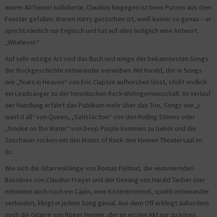
einem 40-Tonner kollidierte. Claudius hingegen ist beim Putzen aus dem
Fenster gefallen. Warum Harry gestorben ist, weiß keiner so genau – er
spricht nämlich nur Englisch und hat auf alles lediglich eine Antwort:
„Whatever.“
Auf sehr witzige Art sind das Buch und einige der bekanntesten Songs
der Rockgeschichte miteinander verwoben. Mit Harald, der in Songs
wie „Tears in Heaven“ von Eric Clapton aufhorchen lässt, stößt endlich
ein Leadsänger zu der himmlischen Rock-Wohngemeinschaft. Im Verlauf
der Handlung erfährt das Publikum mehr über das Trio, Songs wie „I
want it all“ von Queen, „Satisfaction“ von den Rolling Stones oder
„Smoke on the Water“ von Deep Purple kommen zu Gehör und die
Zuschauer rocken mit den Mates of Rock den kleinen Theatersaal im
tic.
Wie sich die Gitarrenklänge von Roman Paltinat, die wummernden
Basslines von Claudius Freyer und der Gesang von Harald Tauber (der
nebenbei auch noch ein Cajón, eine Kistentrommel, spielt) miteinander
verbinden, klingt in jedem Song genial. Aus dem Off erklingt außerdem
noch die Gitarre von Roger Herwig, der im ersten Akt nur zu hören,