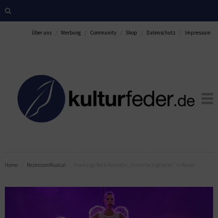
Über uns
Werbung
Community
Shop
Datenschutz
Impressum
Home
Rezension
Musical
Irrwitzige Rock-Komödie: „Himmlisch gerockt!“ in Kassel