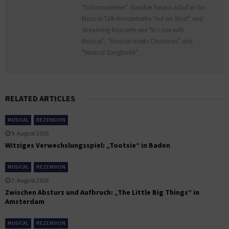
"Schimmelreiter". Darüber hinaus schuf er die
Musical-Talk-Konzertreihe "Auf ein Wort" und
Streaming-Konzerte wie "In Love with
Musical", "Musical meets Christmas" und
"Musical Songbook".
RELATED ARTICLES
MUSICAL
REZENSION
9. August 2026
Witziges Verwechslungsspiel: „Tootsie“ in Baden
MUSICAL
REZENSION
7. August 2026
Zwischen Absturz und Aufbruch: „The Little Big Things“ in
Amsterdam
MUSICAL
REZENSION