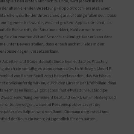
l spielt den ersten Akt noch zu Ende, wird jedoch in den
der alternierenden Besetzung Filippo Strocchi ersetzt. Einem
itzreihen, dürfte der Unterschied gar nicht aufgefallen sein. Dass
ionell gemeistert wurde, wird mit großem Applaus belohnt, als
 die Bühne tritt, die Situation erklärt, Kahl zur weiteren
für den zweiten Akt auf Strocchi ankündigt. Dieser kann dann
me unter Beweis stellen, dass er sich auch mühelos in den
ensbisse nagen, versetzen kann.
r Arbeiter- und Studentenaufstände kein einfaches Pflaster,
g durch ein vielfältiges atmosphärisches Lichtdesign (Josef E.
nenbild von Rainer Sinell zeigt Häuserfassaden, das Wirtshaus
hst etwas unfertig wirken, durch den Einsatz der Drehbühne dann
s vermissen lässt. Es gibt schon fast etwas zu viel ständige
 Zwischenvorhang permanent hebt und senkt, um im Hintergrund
erfronten bewegen, während Polizeiinspektor Javert die
nspieler des Valjean wird von Daniel Gutmann dargestellt und
bild der Rolle ein wenig zu jugendlich für den harten,