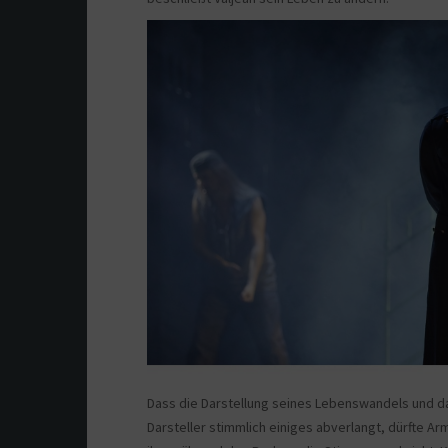
Dass die Darstellung seines Lebenswandels und da
Darsteller stimmlich einiges abverlangt, dürfte 