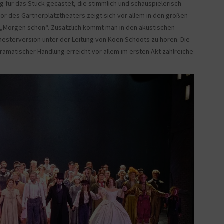
 für das Stück gecastet, die stimmlich und schauspielerisch
Chor des Gärtnerplatztheaters zeigt sich vor allem in den großen
„Morgen schon“. Zusätzlich kommt man in den akustischen
esterversion unter der Leitung von Koen Schoots zu hören. Die
amatischer Handlung erreicht vor allem im ersten Akt zahlreiche