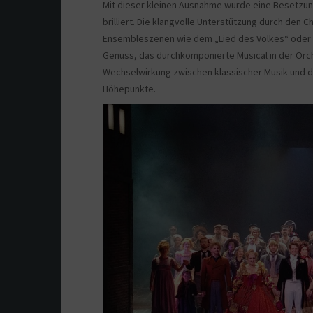
Mit dieser kleinen Ausnahme wurde eine Besetzung
brilliert. Die klangvolle Unterstützung durch den 
Ensembleszenen wie dem „Lied des Volkes“ oder 
Genuss, das durchkomponierte Musical in der Orch
Wechselwirkung zwischen klassischer Musik und dr
Höhepunkte.