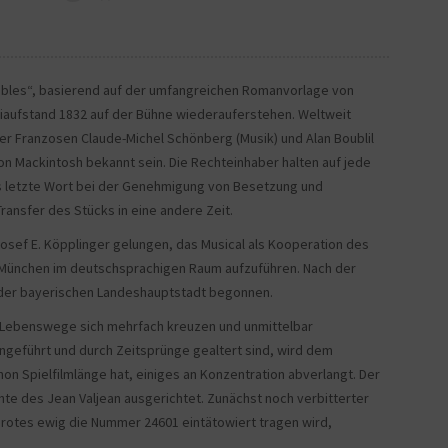
rables“, basierend auf der umfangreichen Romanvorlage von
niaufstand 1832 auf der Bühne wiederauferstehen. Weltweit
er Franzosen Claude-Michel Schönberg (Musik) und Alan Boublil
ron Mackintosh bekannt sein. Die Rechteinhaber halten auf jede
s letzte Wort bei der Genehmigung von Besetzung und
ansfer des Stücks in eine andere Zeit.
Josef E. Köpplinger gelungen, das Musical als Kooperation des
s München im deutschsprachigen Raum aufzuführen. Nach der
n der bayerischen Landeshauptstadt begonnen.
n Lebenswege sich mehrfach kreuzen und unmittelbar
eingeführt und durch Zeitsprünge gealtert sind, wird dem
hon Spielfilmlänge hat, einiges an Konzentration abverlangt. Der
hte des Jean Valjean ausgerichtet. Zunächst noch verbitterter
 Brotes ewig die Nummer 24601 eintätowiert tragen wird,