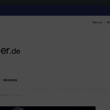
Über uns
We
MEINUNG
isérables“ in München