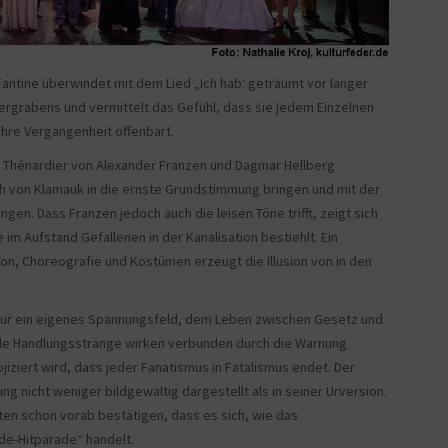
Fantine überwindet mit dem Lied „Ich hab‘ geträumt vor langer
rgrabens und vermittelt das Gefühl, dass sie jedem Einzelnen
ihre Vergangenheit offenbart.
r Thénardier von Alexander Franzen und Dagmar Hellberg
h von Klamauk in die ernste Grundstimmung bringen und mit der
en. Dass Franzen jedoch auch die leisen Töne trifft, zeigt sich
 im Aufstand Gefallenen in der Kanalisation bestiehlt. Ein
on, Choreografie und Kostümen erzeugt die Illusion von in den
igur ein eigenes Spannungsfeld, dem Leben zwischen Gesetz und
lle Handlungsstränge wirken verbunden durch die Warnung
iziert wird, dass jeder Fanatismus in Fatalismus endet. Der
ng nicht weniger bildgewaltig dargestellt als in seiner Urversion.
ften schon vorab bestätigen, dass es sich, wie das
ade-Hitparade“ handelt.