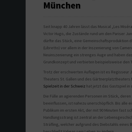
München
Seit knapp 40 Jahren lässt das Musical „Les Misé
Victor Hugo, die Zustände rund um den Pariser Ju
dürfte das Stück, eine Gemeinschaftsproduktion d
(Libretto) vor allem in der Inszenierung von Came
Neuinszenierung ein strenges Auge und haben da
Grundkonzept und verbieten beispielsweise den Tr
Trotz der erschwerten Auflagen ist es Regisseur 
Theaters St. Gallen und des Gärtnerplatztheater
Spielzeit in der Schweiz
hat jetzt das Gastspiel i
Die Fülle an agierenden Personen im Stück, dere
beeinflussen, ist nahezu unerschöpflich. Bis alle 
Publikum im ersten Akt, der mit 90 Minuten fast sc
Handlungsstrang ist zentral an der Lebensgeschic
Sträfling, welcher aufgrund des Diebstahls eines
beschließt Valjean sein Leben zu ändern.