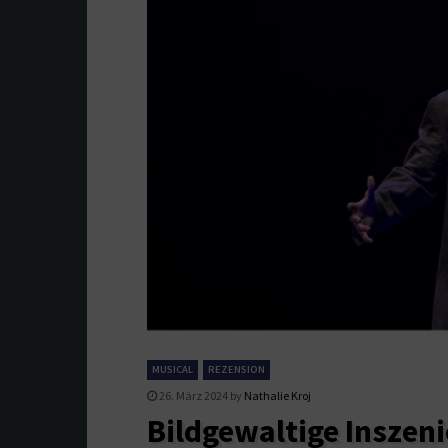
MUSICAL
REZENSION
26. März 2024
by
Nathalie Kroj
Bildgewaltige Inszeni