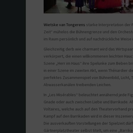
Wietske van Tongerens
starke Interpretation der 
Zeit“ mühelos die Bühnengrenze und den Orcheste
im Raum persönlich und auf nachdrückliche Weise 
Gleichzeitig derb wie charmant wird das Wirtspaa
verkörpert, die einen willkommenen leichten Hauc
Szene „Herr im Haus“ ihre Spelunke zum Beben bring
in einer Szene im zweiten Akt, wenn Thénardier die
perfektes Zusammenspiel von Bühnenbild, Licht, T
Abwasserkanälen treibenden Leichen.
In „Les Misérables“ beleuchtet annähernd jede F
Gnade oder auch zwischen Liebe und Barrikade. A
Voltaires, welche auch auf den Theatervorhand proj
Kampf auf den Barrikaden wird in dieser Inszenieru
Die ausverkauften Vorstellungen der Spielzeit dür
Gärtnerplatztheater selbst titelt, um eine „Barrik