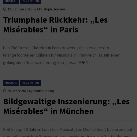
MUSICAL
REZENSION
12. Januar 2025
by
Christoph Doerner
Triumphale Rückkehr: „Les
Misérables“ in Paris
Das Théâtre du Châtelet in Paris beweist, dass es eine der
unangefochtenen Bühnen für Musicals in Frankreich ist. Mit einer
gelungenen Neuinszenierung von „Les...
MEHR...
MUSICAL
REZENSION
26. März 2024
by
Nathalie Kroj
Bildgewaltige Inszenierung: „Les
Misérables“ in München
Seit knapp 40 Jahren lässt das Musical „Les Misérables“, basierend auf
der umfangreichen Romanvorlage von Victor Hugo, die Zustände rund