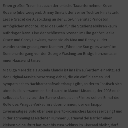
Einen großen Traum hat auch der örtliche Taxiunternehmer Kevin
Rosario (überzeugend: Jimmy Smits), der seiner Tochter Nina (stark:
Leslie Grace) die Ausbildung an der Elite-Universität Princeton
ermöglichen möchte, aber das Geld für die Studiengebühren kaum
aufbringen kann. Eine der schönsten Szenen im Film gehört Leslie
Grace und Corey Hawkins, wenn sie als Nina und Benny zu der
wunderschön gesungenen Nummer „When the Sun goes wown“ im
Sonnenuntergang vor der George-Washington-Bridge horizontal an
einer Hauswand tanzen.
Mit Olga Merediz als Abuela Claudia ist im Film außerdem ein Mitglied
der Original-Musicalbesetzung dabei, die ein einfühlsames und
sympathisches Nachbarschaftsoberhaupt gibt, an deren Esstisch sich
abends alle versammeln. Und auch Lin-Manuel Miranda, der 2005 noch
selbst als Usnavi auf der Bühne stand, ist im Film zu sehen. Er hat die
Rolle des Piragua-Verkäufers übernommen, der ein knapp
zweiminütiges Solo über sein puerto-ricanisches Eisdessert singt und
in der stimmungsgeladenen Nummer „Carnaval del Barrio“ einen
kleinen Soloauftritt hat. Wer bis zum Schluss im Kinosaal bleibt, darf