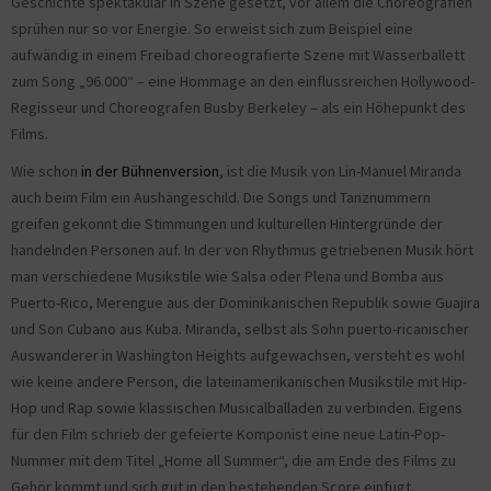
Geschichte spektakulär in Szene gesetzt, vor allem die Choreografien
sprühen nur so vor Energie. So erweist sich zum Beispiel eine
aufwändig in einem Freibad choreografierte Szene mit Wasserballett
zum Song „96.000“ – eine Hommage an den einflussreichen Hollywood-
Regisseur und Choreografen Busby Berkeley – als ein Höhepunkt des
Films.
Wie schon
in der Bühnenversion
, ist die Musik von Lin-Manuel Miranda
auch beim Film ein Aushängeschild. Die Songs und Tanznummern
greifen gekonnt die Stimmungen und kulturellen Hintergründe der
handelnden Personen auf. In der von Rhythmus getriebenen Musik hört
man verschiedene Musikstile wie Salsa oder Plena und Bomba aus
Puerto-Rico, Merengue aus der Dominikanischen Republik sowie Guajira
und Son Cubano aus Kuba. Miranda, selbst als Sohn puerto-ricanischer
Auswanderer in Washington Heights aufgewachsen, versteht es wohl
wie keine andere Person, die lateinamerikanischen Musikstile mit Hip-
Hop und Rap sowie klassischen Musicalballaden zu verbinden. Eigens
für den Film schrieb der gefeierte Komponist eine neue Latin-Pop-
Nummer mit dem Titel „Home all Summer“, die am Ende des Films zu
Gehör kommt und sich gut in den bestehenden Score einfügt.