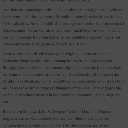
wunderbarer Musik in schönen Bildern erzählt wird.
Im Fokus der Handlung steht Usnavi (Anthony Ramos), der den gebannt
lauschenden Kindern vor einer Strandbar seine Geschichte aus Nueva
York – also New York – erzählt. Seinen ungewöhnlichen Namen verdankt
Usnavi seinem Vater, der als Einwanderer nach New York kam und sich
vornahm, seinem Kind den Namen eines Schiffes zu geben, das er im
Hafen entdecke. Es trug die Aufschrift „U.S. Navy“.
Im New Yorker Stadtteil Washington Heights, in dem vor allem
Menschen hispanischer Abstammung leben, betreibt Usnavi eine
Bodega, also ein kleines Lebensmittelgeschäft, wo die Nachbarschaft
nicht nur einkauft, sondern sich trifft und austauscht. „Dort waren die
Straßen aus Musik gemacht“, erzählt Usnavi den Kindern – und so stellt
er uns in der achtminütigen Eröffnungsnummer des Films sogleich die
Community seines Viertels in der coolen Rapnummer „In the Heights“
vor.
Bei diesem Song wird der Fußweg im Takt der Musik mit Wasser
abgespritzt, ein Gullydeckel wird zum DJ-Teller und ein großes
Tanzensemble spiegelt sich im Fenster der Bodega, als Usnavi