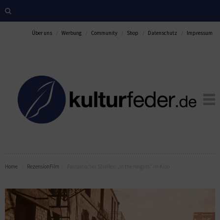
Über uns
Werbung
Community
Shop
Datenschutz
Impressum
Home
Rezension
Film
Fantastischer Streifen: „In the Heights“ im Kino