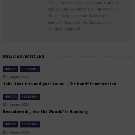
"Schimmelreiter". Darüber hinaus schuf er die
Musical-Talk-Konzertreihe "Auf ein Wort" und
Streaming-Konzerte wie "In Love with
Musical", "Musical meets Christmas" und
"Musical Songbook".
RELATED ARTICLES
MUSICAL
REZENSION
5. August 2026
Take-That-Hits und gute Laune: „The Band“ in Amstetten
MUSICAL
REZENSION
4. August 2026
Bezaubernd: „Into the Woods“ in Hamburg
MUSICAL
REZENSION
3. August 2026