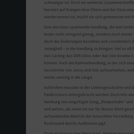
schwanger ist. Doch ein weiteres Zusammentreffen
heiratet auf Drängen ihrer Eltern und der Stasi ei
wiedervereint ist, macht sie sich gemeinsam mit 
Eine durchaus spannende Handlung, die laut Linden
leider nicht stringent genug, sondern noch immer 
doch die Änderungen beziehen sich vornehmlich da
zwanghaft – in die Handlung zu bringen. Viel zu oft
das Casting des DDR-Udos oder das Udo-Double-Cas
können. Auch die Rahmenhandlung, in der sich ei
Geschichte von Jessy und Udo aufzuarbeiten, wirkt
weiter unnötig in die Länge.
Außerdem mussten in der Liebesgeschichte und d
Panikrockers untergebracht werden. Doch Hits wi
Hamburg neu eingefügte Song „Reeperbahn“ und au
und wirken, als seien sie nur für dieses Werk ge
aufspielenden Band (in der besuchten Vorstellung 
Rocksound durchs Auditorium jagt.
Doch ein klassisches Musical ist „Hinterm Horizont