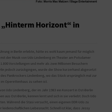
 „Hinterm Horizont“ in
ührung in Berlin erlebte, hätte es wohl kaum jemand für möglich
 mit der Musik von Udo Lindenberg im Theater am Potsdamer
nd 1.800 Vorstellungen und mehr als zwei Millionen Besuchern
rlin jedoch zurückgingen, wurde die Show kurzerhand abgesetzt
 des Panikrockers Lindenberg, wo das Stück ursprünglich mal zur
 im Operettenhaus zu sehen ist.
von Udo Lindenberg, der im Jahr 1983 ein Konzert in Ost-Berlin
 aus Ost-Berlin, kennen lernt und sich in sie verliebt. Doch Udo
ten. Während die Stasi versucht, einen eigenen DDR-Udo zu
er leidenschaftlichen Liebesnacht. Schnell ist klar, dass Jessy