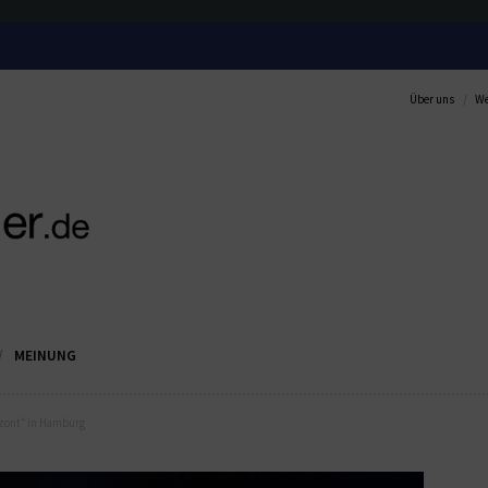
Über uns
We
MEINUNG
izont“ in Hamburg