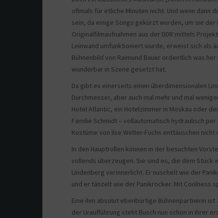
oftmals für etliche Minuten nicht. Und wenn dann 
sein, da einige Songs gekürzt wurden, um sie der
Originalfilmaufnahmen aus der DDR mittels Projekt
Leinwand umfunktioniert wurde, erweist sich als 
Bühnenbild von Raimund Bauer ordentlich was her i
wunderbar in Szene gesetzt hat.
Da gibt es einerseits einen überdimensionalen Li
Durchmesser, aber auch mal mehr und mal wenige
Hotel Atlantic, ein Hotelzimmer in Moskau oder d
Familie Schmidt – vollautomatisch hydraulisch per 
Kostüme von Ilse Welter-Fuchs enttäuschen nicht 
In den Hauptrollen können in der besuchten Vorste
vollends überzeugen. Sie sind es, die dem Stück wa
Lindenberg verinnerlicht. Er nuschelt wie der Pani
und er tänzelt wie der Panikrocker. Mit Coolness spi
Eine ihm absolut ebenbürtige Bühnenpartnerin ist J
der Uraufführung steht Busch nun schon in ihrer e