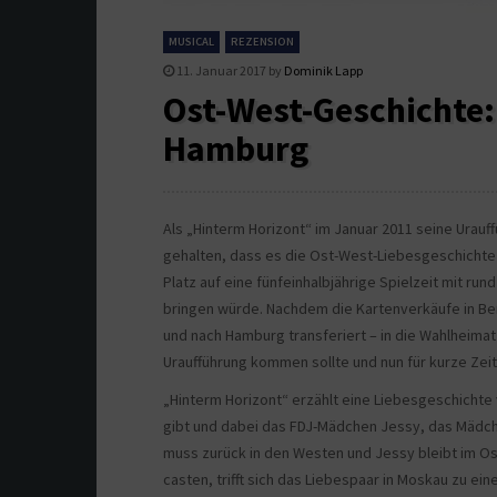
MUSICAL
REZENSION
11. Januar 2017
by
Dominik Lapp
Ost-West-Geschichte:
Hamburg
Als „Hinterm Horizont“ im Januar 2011 seine Urauff
gehalten, dass es die Ost-West-Liebesgeschichte
Platz auf eine fünfeinhalbjährige Spielzeit mit ru
bringen würde. Nachdem die Kartenverkäufe in Be
und nach Hamburg transferiert – in die Wahlheimat
Uraufführung kommen sollte und nun für kurze Zeit
„Hinterm Horizont“ erzählt eine Liebesgeschichte 
gibt und dabei das FDJ-Mädchen Jessy, das Mädchen
muss zurück in den Westen und Jessy bleibt im Os
casten, trifft sich das Liebespaar in Moskau zu ein