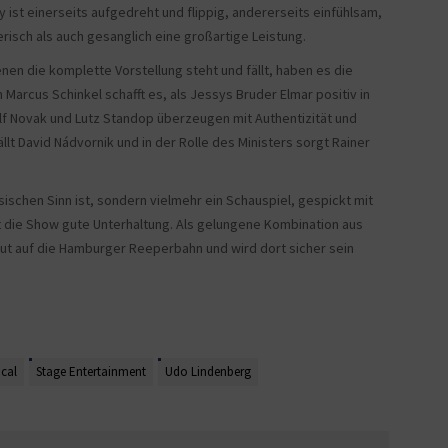
y ist einerseits aufgedreht und flippig, andererseits einfühlsam,
isch als auch gesanglich eine großartige Leistung.
nen die komplette Vorstellung steht und fällt, haben es die
 Marcus Schinkel schafft es, als Jessys Bruder Elmar positiv in
alf Novak und Lutz Standop überzeugen mit Authentizität und
ällt David Nádvornik und in der Rolle des Ministers sorgt Rainer
ischen Sinn ist, sondern vielmehr ein Schauspiel, gespickt mit
 die Show gute Unterhaltung. Als gelungene Kombination aus
 gut auf die Hamburger Reeperbahn und wird dort sicher sein
cal
Stage Entertainment
Udo Lindenberg