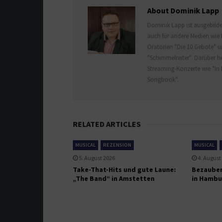
About Dominik Lapp
Dominik Lapp ist ausgebildet
auch für andere Medien wie 
Oratorien "Die 10 Gebote" u
"Schimmelreiter". Darüber hi
Streaming-Konzerte wie "In 
Songbook".
RELATED ARTICLES
MUSICAL
REZENSION
MUSICAL
5. August 2026
4. August
Take-That-Hits und gute Laune:
Bezauber
„The Band“ in Amstetten
in Hambu