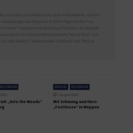
er Journalist und schreibt nicht nur für kulturfeder.de, sondern
Lokalzeitungen und Magazine. Er führte Regie bei den Pop-
nd "Luther" sowie bei einer Workshop-Produktion des Musicals
naus schuf er die Musical-Talk-Konzertreihe "Auf ein Wort" und
Love with Musical", "Musical meets Christmas" und "Musical
REZENSION
MUSICAL
REZENSION
 2026
3. August 2026
nd: „Into the Woods“
Mit Schwung und Herz:
rg
„Footloose“ in Meppen