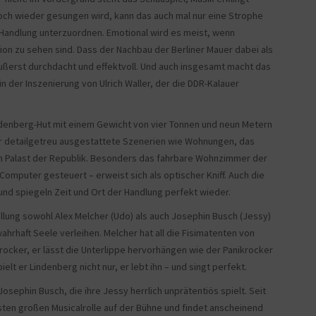
doch wieder gesungen wird, kann das auch mal nur eine Strophe
 Handlung unterzuordnen. Emotional wird es meist, wenn
ion zu sehen sind. Dass der Nachbau der Berliner Mauer dabei als
äußerst durchdacht und effektvoll. Und auch insgesamt macht das
n der Inszenierung von Ulrich Waller, der die DDR-Kalauer
ndenberg-Hut mit einem Gewicht von vier Tonnen und neun Metern
r detailgetreu ausgestattete Szenerien wie Wohnungen, das
en Palast der Republik. Besonders das fahrbare Wohnzimmer der
Computer gesteuert – erweist sich als optischer Kniff. Auch die
und spiegeln Zeit und Ort der Handlung perfekt wieder.
llung sowohl Alex Melcher (Udo) als auch Josephin Busch (Jessy)
hrhaft Seele verleihen. Melcher hat all die Fisimatenten von
krocker, er lässt die Unterlippe hervorhängen wie der Panikrocker
elt er Lindenberg nicht nur, er lebt ihn – und singt perfekt.
osephin Busch, die ihre Jessy herrlich unprätentiös spielt. Seit
rsten großen Musicalrolle auf der Bühne und findet anscheinend