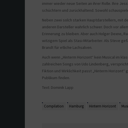
immer wieder neue Seiten an ihrer Rolle. Ihre Jess
schüchtern und zurückhaltend. Sowohl schauspieler
Neben zwei solch starken Hauptdarstellern, mit de
anderen Darsteller wahrlich schwer. Doch vor allem
Erinnerung zu bleiben. Aber auch Holger Dexne, R
witzigem Spiel als Stasi-Mitarbeiter. Als Steve gef
Brandt für etliche Lachsalven.
Auch wenn „Hinterm Horizont“ kein Musical im klass
zahlreichen Songs von Udo Lindenberg, verspricht
Fiktion und Wirklichkeit passt „Hinterm Horizont“
Publikum finden.
Text: Dominik Lapp
Compilation
Hamburg
Hinterm Horizont
Musi