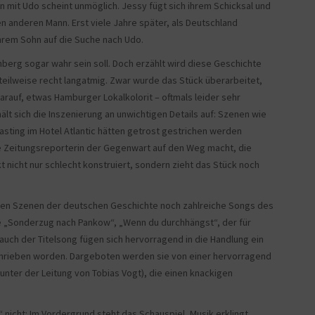
 mit Udo scheint unmöglich. Jessy fügt sich ihrem Schicksal und
nen anderen Mann. Erst viele Jahre später, als Deutschland
ihrem Sohn auf die Suche nach Udo.
berg sogar wahr sein soll. Doch erzählt wird diese Geschichte
teilweise recht langatmig. Zwar wurde das Stück überarbeitet,
rauf, etwas Hamburger Lokalkolorit – oftmals leider sehr
 hält sich die Inszenierung an unwichtigen Details auf: Szenen wie
ting im Hotel Atlantic hätten getrost gestrichen werden
ne Zeitungsreporterin der Gegenwart auf den Weg macht, die
 nicht nur schlecht konstruiert, sondern zieht das Stück noch
en Szenen der deutschen Geschichte noch zahlreiche Songs des
e „Sonderzug nach Pankow“, „Wenn du durchhängst“, der für
ch der Titelsong fügen sich hervorragend in die Handlung ein
schrieben worden. Dargeboten werden sie von einer hervorragend
unter der Leitung von Tobias Vogt), die einen knackigen
“ nicht: Im Vordergrund steht das Schauspiel, Musik erklingt