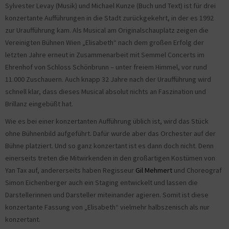
Sylvester Levay (Musik) und Michael Kunze (Buch und Text) ist für drei
konzertante Aufführungen in die Stadt zurückgekehrt, in der es 1992
zur Uraufführung kam. Als Musical am Originalschauplatz zeigen die
Vereinigten Bühnen Wien „Elisabeth“ nach dem großen Erfolg der
letzten Jahre erneut in Zusammenarbeit mit Semmel Concerts im
Ehrenhof von Schloss Schönbrunn – unter freiem Himmel, vor rund
11.000 Zuschauern. Auch knapp 32 Jahre nach der Uraufführung wird
schnell klar, dass dieses Musical absolut nichts an Faszination und
Brillanz eingebüßt hat.
Wie es bei einer konzertanten Aufführung üblich ist, wird das Stück
ohne Bühnenbild aufgeführt. Dafür wurde aber das Orchester auf der
Bühne platziert. Und so ganz konzertant ist es dann doch nicht. Denn
einerseits treten die Mitwirkenden in den großartigen Kostümen von
Yan Tax auf, andererseits haben Regisseur
Gil Mehmert
und Choreograf
Simon Eichenberger auch ein Staging entwickelt und lassen die
Darstellerinnen und Darsteller miteinander agieren. Somit ist diese
konzertante Fassung von „Elisabeth“ vielmehr halbszenisch als nur
konzertant.