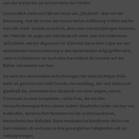
von der ersten bis zur letzten Note der Partitur.
Letztendlich steht und fällt ein Stück wie „Elisabeth“ aber mit der
Besetzung. Und die ist bei der konzertanten Aufführung in Wien wieder
mal sehr stark. Schade ist jedoch, dass man vom letztjährigen Konzept,
die Titelrolle als junge und alte Elisabeth unter zwei Darstellerinnen
aufzuteilen, wieder abgerückt ist. Während diese Idee sogar bei der
anstehenden Neuinszenierung in den Niederlanden aufgegriffen wird,
steht in Schönbrunn nur noch eine Darstellerin als Kaiserin auf der
Bühne: Annemieke van Dam.
Sie wird den emotionalen Anforderungen der vielschichtigen Rolle
mehr als gerecht und stellt Freude, Verzweiflung, Wut und Sehnsucht
glaubhaft dar, entwickelt ihre Elisabeth von einer jungen, naiven
Prinzessin zu einer komplexen, reifen Frau, die mit den
Herausforderungen ihres Lebens hadert. Elisabeths Lieder reichen von
kraftvollen, dynamischen Nummern bis hin zu introspektiven,
melancholischen Balladen. Diese musikalische Bandbreite deckt van
Dam mühelos ab und kann so ihre gesanglichen Fähigkeiten voll zur
Geltung bringen.