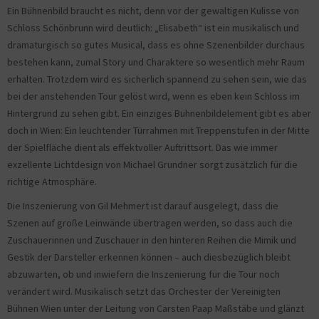
Ein Bühnenbild braucht es nicht, denn vor der gewaltigen Kulisse von
Schloss Schönbrunn wird deutlich: „Elisabeth“ ist ein musikalisch und
dramaturgisch so gutes Musical, dass es ohne Szenenbilder durchaus
bestehen kann, zumal Story und Charaktere so wesentlich mehr Raum
erhalten. Trotzdem wird es sicherlich spannend zu sehen sein, wie das
bei der anstehenden Tour gelöst wird, wenn es eben kein Schloss im
Hintergrund zu sehen gibt. Ein einziges Bühnenbildelement gibt es aber
doch in Wien: Ein leuchtender Türrahmen mit Treppenstufen in der Mitte
der Spielfläche dient als effektvoller Auftrittsort. Das wie immer
exzellente Lichtdesign von Michael Grundner sorgt zusätzlich für die
richtige Atmosphäre.
Die Inszenierung von Gil Mehmert ist darauf ausgelegt, dass die
Szenen auf große Leinwände übertragen werden, so dass auch die
Zuschauerinnen und Zuschauer in den hinteren Reihen die Mimik und
Gestik der Darsteller erkennen können – auch diesbezüglich bleibt
abzuwarten, ob und inwiefern die Inszenierung für die Tour noch
verändert wird. Musikalisch setzt das Orchester der Vereinigten
Bühnen Wien unter der Leitung von Carsten Paap Maßstäbe und glänzt