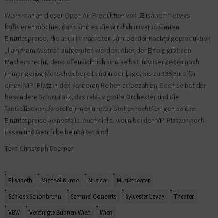
Wenn man an dieser Open-Air-Produktion von „Elisabeth“ etwas
kritisieren möchte, dann sind es die wirklich unverschämten
Eintrittspreise, die auch im nächsten Jahr bei der Nachfolgeproduktion
„I am from Austria“ aufgerufen werden. Aber der Erfolg gibt den
Machern recht, denn offensichtlich sind selbst in Krisenzeiten noch
immer genug Menschen bereit und in der Lage, bis zu 399 Euro für
einen (VIP-)Platz in den vorderen Reihen zu bezahlen. Doch selbst der
besondere Schauplatz, das relativ große Orchester und die
fantastischen Darstellerinnen und Darstellen rechtfertigen solche
Eintrittspreise keinesfalls. Auch nicht, wenn bei den VIP-Plätzen noch
Essen und Getränke beinhaltet sind.
Text: Christoph Doerner
Elisabeth
Michael Kunze
Musical
Musiktheater
Schloss Schönbrunn
Semmel Concerts
Sylvester Levay
Theater
VBW
Vereinigte Bühnen Wien
Wien