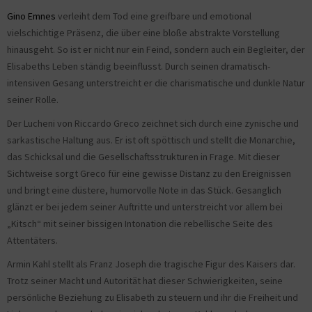
Gino Emnes
verleiht dem Tod eine greifbare und emotional
vielschichtige Präsenz, die über eine bloße abstrakte Vorstellung
hinausgeht. So ist er nicht nur ein Feind, sondern auch ein Begleiter, der
Elisabeths Leben ständig beeinflusst. Durch seinen dramatisch-
intensiven Gesang unterstreicht er die charismatische und dunkle Natur
seiner Rolle.
Der Lucheni von Riccardo Greco zeichnet sich durch eine zynische und
sarkastische Haltung aus. Er ist oft spöttisch und stellt die Monarchie,
das Schicksal und die Gesellschaftsstrukturen in Frage. Mit dieser
Sichtweise sorgt Greco für eine gewisse Distanz zu den Ereignissen
und bringt eine düstere, humorvolle Note in das Stück. Gesanglich
glänzt er bei jedem seiner Auftritte und unterstreicht vor allem bei
„Kitsch“ mit seiner bissigen Intonation die rebellische Seite des
Attentäters.
Armin Kahl stellt als Franz Joseph die tragische Figur des Kaisers dar.
Trotz seiner Macht und Autorität hat dieser Schwierigkeiten, seine
persönliche Beziehung zu Elisabeth zu steuern und ihr die Freiheit und