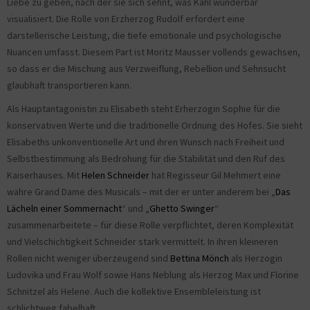
Liebe zu geben, nach der sie sich sehnt, was Kahl wunderbar
visualisiert. Die Rolle von Erzherzog Rudolf erfordert eine
darstellerische Leistung, die tiefe emotionale und psychologische
Nuancen umfasst. Diesem Part ist Moritz Mausser vollends gewachsen,
so dass er die Mischung aus Verzweiflung, Rebellion und Sehnsucht
glaubhaft transportieren kann.
Als Hauptantagonistin zu Elisabeth steht Erherzogin Sophie für die
konservativen Werte und die traditionelle Ordnung des Hofes. Sie sieht
Elisabeths unkonventionelle Art und ihren Wunsch nach Freiheit und
Selbstbestimmung als Bedrohung für die Stabilität und den Ruf des
Kaiserhauses. Mit
Helen Schneider
hat Regisseur Gil Mehmert eine
wahre Grand Dame des Musicals – mit der er unter anderem bei „
Das
Lächeln einer Sommernacht
“ und „
Ghetto Swinger
“
zusammenarbeitete – für diese Rolle verpflichtet, deren Komplexität
und Vielschichtigkeit Schneider stark vermittelt. In ihren kleineren
Rollen nicht weniger überzeugend sind
Bettina Mönch
als Herzogin
Ludovika und Frau Wolf sowie Hans Neblung als Herzog Max und Florine
Schnitzel als Helene. Auch die kollektive Ensembleleistung ist
schlichtweg fabelhaft.