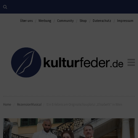
Über uns
Werbung
Community
Shop
Datenschutz
Impressum
Home
Rezension
Musical
Ein Erlebnis am Originalschauplatz: „Elisabeth“ in Wien