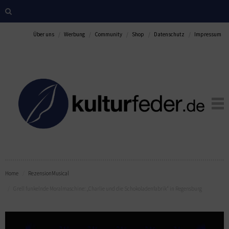
Über uns
Werbung
Community
Shop
Datenschutz
Impressum
Home
Rezension
Musical
Grell funkelnde Moralmaschine: „Charlie und die Schokoladenfabrik“ in Regensburg