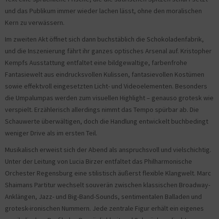
und das Publikum immer wieder lachen lässt, ohne den moralischen
Kern zu verwässern.
Im zweiten Akt öffnet sich dann buchstäblich die Schokoladenfabrik,
und die Inszenierung fährt ihr ganzes optisches Arsenal auf. Kristopher
Kempfs Ausstattung entfaltet eine bildgewaltige, farbenfrohe
Fantasiewelt aus eindrucksvollen Kulissen, fantasievollen Kostümen
sowie effektvoll eingesetzten Licht- und Videoelementen. Besonders
die Umpalumpas werden zum visuellen Highlight – genauso grotesk wie
verspielt. Erzählerisch allerdings nimmt das Tempo spürbar ab. Die
Schauwerte überwältigen, doch die Handlung entwickelt buchbedingt
weniger Drive als im ersten Teil.
Musikalisch erweist sich der Abend als anspruchsvoll und vielschichtig.
Unter der Leitung von Lucia Birzer entfaltet das Philharmonische
Orchester Regensburg eine stilistisch äußerst flexible Klangwelt. Marc
Shaimans Partitur wechselt souverän zwischen klassischen Broadway-
Anklängen, Jazz- und Big-Band-Sounds, sentimentalen Balladen und
grotesk-ironischen Nummern. Jede zentrale Figur erhält ein eigenes