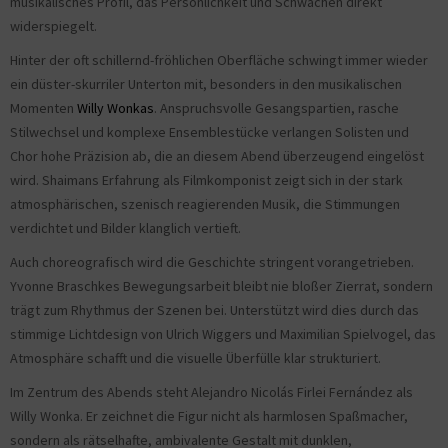
musikalisches Profil, das Persönlichkeit und Schwächen direkt
widerspiegelt.
Hinter der oft schillernd-fröhlichen Oberfläche schwingt immer wieder
ein düster-skurriler Unterton mit, besonders in den musikalischen
Momenten
Willy Wonkas
. Anspruchsvolle Gesangspartien, rasche
Stilwechsel und komplexe Ensemblestücke verlangen Solisten und
Chor hohe Präzision ab, die an diesem Abend überzeugend eingelöst
wird. Shaimans Erfahrung als Filmkomponist zeigt sich in der stark
atmosphärischen, szenisch reagierenden Musik, die Stimmungen
verdichtet und Bilder klanglich vertieft.
Auch choreografisch wird die Geschichte stringent vorangetrieben.
Yvonne Braschkes Bewegungsarbeit bleibt nie bloßer Zierrat, sondern
trägt zum Rhythmus der Szenen bei. Unterstützt wird dies durch das
stimmige Lichtdesign von Ulrich Wiggers und Maximilian Spielvogel, das
Atmosphäre schafft und die visuelle Überfülle klar strukturiert.
Im Zentrum des Abends steht Alejandro Nicolás Firlei Fernández als
Willy Wonka. Er zeichnet die Figur nicht als harmlosen Spaßmacher,
sondern als rätselhafte, ambivalente Gestalt mit dunklen,