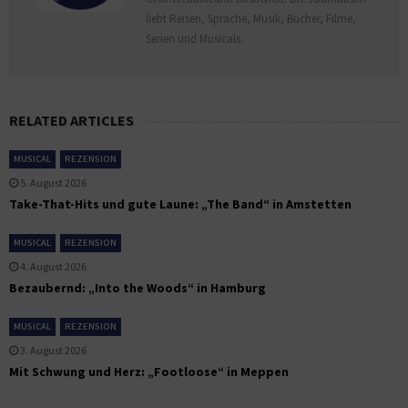
liebt Reisen, Sprache, Musik, Bücher, Filme,
Serien und Musicals.
RELATED ARTICLES
MUSICAL
REZENSION
5. August 2026
Take-That-Hits und gute Laune: „The Band“ in Amstetten
MUSICAL
REZENSION
4. August 2026
Bezaubernd: „Into the Woods“ in Hamburg
MUSICAL
REZENSION
3. August 2026
Mit Schwung und Herz: „Footloose“ in Meppen