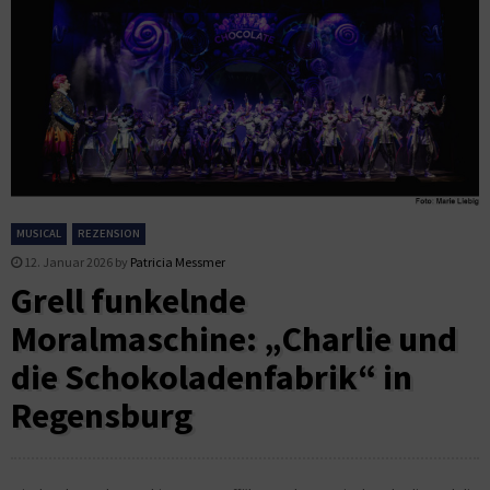
MUSICAL
REZENSION
12. Januar 2026
by
Patricia Messmer
Grell funkelnde
Moralmaschine: „Charlie und
die Schokoladenfabrik“ in
Regensburg