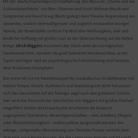
Mit der deutschsprachigen Erstaufführung des Musicals „Charlie und die
Schokoladenfabrik“ von Marc Shaiman und Scott Wittman (Musik und
Songtexte) und David Greig (Buch) gelingt dem Theater Regensburg ein
opulenter, sinnlich überwältigender und zugleich erstaunlich bissiger
Abend, der Roald Dahls zeitlose Parabel über Maßlosigkeit, Gier und
kindliche Hoffnung mit großer Lust an der Überzeichnung auf die Bühne
bringt.
Ulrich Wiggers
inszeniert das Stück nicht als nostalgisches
Familienmärchen, sondern als grell funkelnde Moralmaschine, in der
Typen wichtiger sind als psychologische Feinzeichnung und Fantasie
über Realismus triumphiert.
Der erste Akt ist ein Paradebeispiel für musikalisches Erzähltheater mit
hohem Tempo. Visuell, rhythmisch und dramaturgisch dicht fokussiert
sich das Geschehen auf die fiebrige Jagd nach den goldenen Tickets.
Hier wird das Personal der Geschichte von Wiggers mit großer Klarheit
eingeführt: Kinder und Erwachsene erscheinen als bewusst
zugespitzte Charaktere, deren Eigenschaften – Gier, Eitelkeit, Ehrgeiz
oder Rücksichtslosigkeit – unübersehbar ausgestellt werden. Die
witzige, zeitgemäße Übersetzung von Christian Poewe verleiht dem
Text eine sprachliche Frische, die die satirischen Spitzen scharf setzt