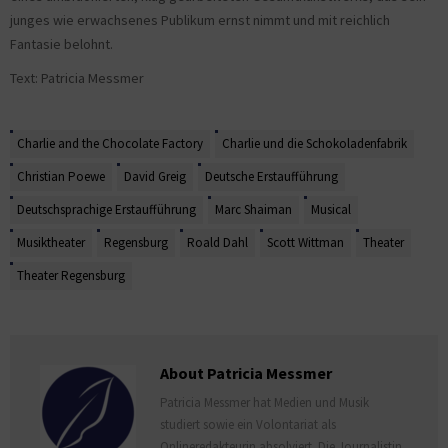
junges wie erwachsenes Publikum ernst nimmt und mit reichlich
Fantasie belohnt.
Text: Patricia Messmer
Charlie and the Chocolate Factory
Charlie und die Schokoladenfabrik
Christian Poewe
David Greig
Deutsche Erstaufführung
Deutschsprachige Erstaufführung
Marc Shaiman
Musical
Musiktheater
Regensburg
Roald Dahl
Scott Wittman
Theater
Theater Regensburg
About Patricia Messmer
Patricia Messmer hat Medien und Musik
studiert sowie ein Volontariat als
Onlineredakteurin absolviert. Die Journalistin