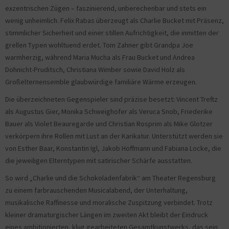
exzentrischen Zügen – faszinierend, unberechenbar und stets ein
wenig unheimlich. Felix Rabas überzeugt als Charlie Bucket mit Präsenz,
stimmlicher Sicherheit und einer stillen Aufrichtigkeit, die inmitten der
grellen Typen wohltuend erdet. Tom Zahner gibt Grandpa Joe
warmherzig, während Maria Mucha als Frau Bucket und Andrea
Dohnicht-Pruditsch, Christiana Wimber sowie David Holz als
Großelternensemble glaubwürdige familiäre Wärme erzeugen.
Die überzeichneten Gegenspieler sind präzise besetzt: Vincent Treftz
als Augustus Gier, Monika Schweighofer als Veruca Snob, Friederike
Bauer als Violet Beauregarde und Christian Rosprim als Mike Glotzer
verkörpern ihre Rollen mit Lust an der Karikatur. Unterstützt werden sie
von Esther Baar, Konstantin Igl, Jakob Hoffmann und Fabiana Locke, die
die jeweiligen Elterntypen mit satirischer Schärfe ausstatten.
So wird „Charlie und die Schokoladenfabrik“ am Theater Regensburg
zu einem farbrauschenden Musicalabend, der Unterhaltung,
musikalische Raffinesse und moralische Zuspitzung verbindet. Trotz
kleiner dramaturgischer Längen im zweiten Akt bleibt der Eindruck
eines ambitionierten, klug gearbeiteten Gesamtkunstwerks, das sein