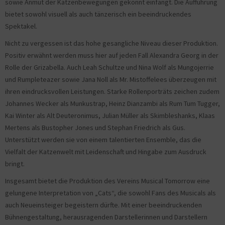
sowie Anmut der Katzenbewegungen gekonnt einfängt. Die Aufführung
bietet sowohl visuell als auch tänzerisch ein beeindruckendes
Spektakel.
Nicht zu vergessen ist das hohe gesangliche Niveau dieser Produktion.
Positiv erwähnt werden muss hier auf jeden Fall Alexandra Georg in der
Rolle der Grizabella. Auch Leah Schultze und Nina Wolf als Mungojerrie
und Rumpleteazer sowie Jana Noll als Mr. Mistoffelees überzeugen mit
ihren eindrucksvollen Leistungen. Starke Rollenporträts zeichen zudem
Johannes Wecker als Munkustrap, Heinz Dianzambi als Rum Tum Tugger,
Kai Winter als Alt Deuteronimus, Julian Müller als Skimbleshanks, Klaas
Mertens als Bustopher Jones und Stephan Friedrich als Gus.
Unterstützt werden sie von einem talentierten Ensemble, das die
Vielfalt der Katzenwelt mit Leidenschaft und Hingabe zum Ausdruck
bringt.
Insgesamt bietet die Produktion des Vereins Musical Tomorrow eine
gelungene Interpretation von „Cats“, die sowohl Fans des Musicals als
auch Neueinsteiger begeistern dürfte. Mit einer beeindruckenden
Bühnengestaltung, herausragenden Darstellerinnen und Darstellern