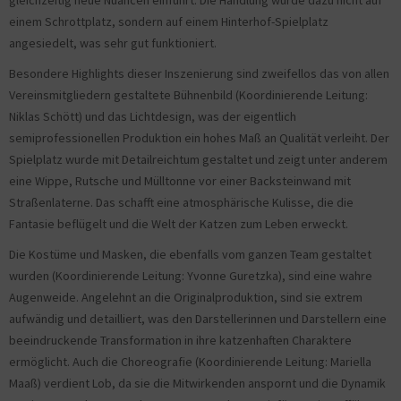
gleichzeitig neue Nuancen einführt. Die Handlung wurde dazu nicht auf
einem Schrottplatz, sondern auf einem Hinterhof-Spielplatz
angesiedelt, was sehr gut funktioniert.
Besondere Highlights dieser Inszenierung sind zweifellos das von allen
Vereinsmitgliedern gestaltete Bühnenbild (Koordinierende Leitung:
Niklas Schött) und das Lichtdesign, was der eigentlich
semiprofessionellen Produktion ein hohes Maß an Qualität verleiht. Der
Spielplatz wurde mit Detailreichtum gestaltet und zeigt unter anderem
eine Wippe, Rutsche und Mülltonne vor einer Backsteinwand mit
Straßenlaterne. Das schafft eine atmosphärische Kulisse, die die
Fantasie beflügelt und die Welt der Katzen zum Leben erweckt.
Die Kostüme und Masken, die ebenfalls vom ganzen Team gestaltet
wurden (Koordinierende Leitung: Yvonne Guretzka), sind eine wahre
Augenweide. Angelehnt an die Originalproduktion, sind sie extrem
aufwändig und detailliert, was den Darstellerinnen und Darstellern eine
beeindruckende Transformation in ihre katzenhaften Charaktere
ermöglicht. Auch die Choreografie (Koordinierende Leitung: Mariella
Maaß) verdient Lob, da sie die Mitwirkenden anspornt und die Dynamik