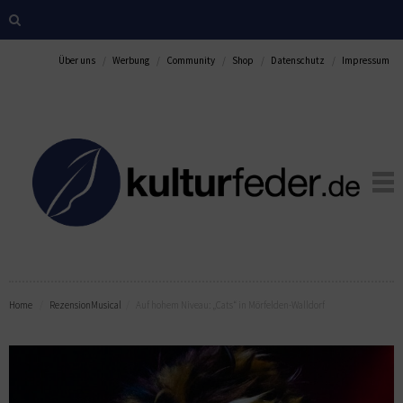
Über uns
Werbung
Community
Shop
Datenschutz
Impressum
Home
Rezension
Musical
Auf hohem Niveau: „Cats“ in Mörfelden-Walldorf