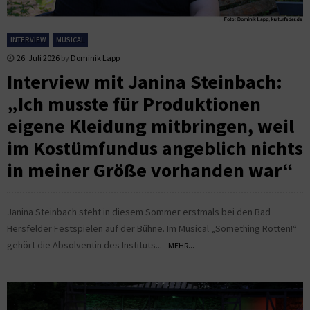
INTERVIEW
MUSICAL
26. Juli 2026
by
Dominik Lapp
Interview mit Janina Steinbach:
„Ich musste für Produktionen
eigene Kleidung mitbringen, weil
im Kostümfundus angeblich nichts
in meiner Größe vorhanden war“
Janina Steinbach steht in diesem Sommer erstmals bei den Bad
Hersfelder Festspielen auf der Bühne. Im Musical „Something Rotten!“
gehört die Absolventin des Instituts...
MEHR...