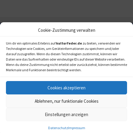
Cookie-Zustimmung verwalten
Um dir ein optimales Erlebnis auf
kulturfeder.de
zu bieten, verwenden wir
Technologien wie Cookies, um Geräteinformationen zu speichern und/oder
darauf zuzugreifen. Wenn du diesen Technologien zustimmst, können wir
Daten wie das Surfverhalten oder eindeutige IDs auf dieser Website verarbeiten.
Wenn du deine Zustimmung nicht erteilst oder zurückziehst, können bestimmte
Merkmale und Funktionen beeinträchtigt werden.
Cookies akzeptieren
Ablehnen, nur funktionale Cookies
Einstellungen anzeigen
kulturfeder.de –
© 2006-2020 LAPPmedien+events
Onlinemagazin für
Musical, Oper und mehr
Datenschutz
Impressum