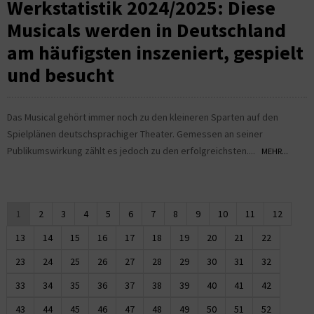
Werkstatistik 2024/2025: Diese
Musicals werden in Deutschland
am häufigsten inszeniert, gespielt
und besucht
Das Musical gehört immer noch zu den kleineren Sparten auf den
Spielplänen deutschsprachiger Theater. Gemessen an seiner
Publikumswirkung zählt es jedoch zu den erfolgreichsten....
MEHR...
1
2
3
4
5
6
7
8
9
10
11
12
13
14
15
16
17
18
19
20
21
22
23
24
25
26
27
28
29
30
31
32
33
34
35
36
37
38
39
40
41
42
43
44
45
46
47
48
49
50
51
52