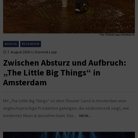
MUSICAL
REZENSION
7. August 2026
by
Dominik Lapp
Zwischen Absturz und Aufbruch:
„The Little Big Things“ in
Amsterdam
Mit „The Little Big Things“ ist dem Theater Carré in Amsterdam eine
englischsprachige Produktion gelungen, die eindrucksvoll zeigt, wie
modernes Musical aussehen kann. Das...
MEHR...