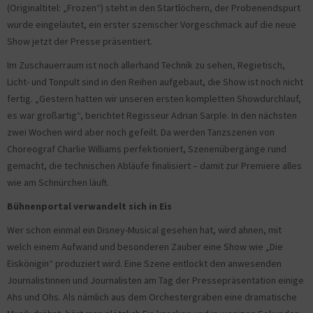
(Originaltitel: „Frozen“) steht in den Startlöchern, der Probenendspurt
wurde eingeläutet, ein erster szenischer Vorgeschmack auf die neue
Show jetzt der Presse präsentiert.
Im Zuschauerraum ist noch allerhand Technik zu sehen, Regietisch,
Licht- und Tonpult sind in den Reihen aufgebaut, die Show ist noch nicht
fertig. „Gestern hatten wir unseren ersten kompletten Showdurchlauf,
es war großartig“, berichtet Regisseur Adrian Sarple. In den nächsten
zwei Wochen wird aber noch gefeilt. Da werden Tanzszenen von
Choreograf Charlie Williams perfektioniert, Szenenübergänge rund
gemacht, die technischen Abläufe finalisiert – damit zur Premiere alles
wie am Schnürchen läuft.
Bühnenportal verwandelt sich in Eis
Wer schon einmal ein Disney-Musical gesehen hat, wird ahnen, mit
welch einem Aufwand und besonderen Zauber eine Show wie „Die
Eiskönigin“ produziert wird. Eine Szene entlockt den anwesenden
Journalistinnen und Journalisten am Tag der Pressepräsentation einige
Ahs und Ohs. Als nämlich aus dem Orchestergraben eine dramatische