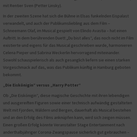
mit Rentier Sven (Petter Linsky).
In der zweiten Szene hat sich die Bühne in Elsas funkelnden Eispalast
verwandelt, und auch der Publikumsliebling aus dem Film –
Schneemann Olaf, im Musical gespielt von Elindo Avastia – hat einen
Auftritt. In dem berührenden Duett „Du bist alles“, das noch nicht im Film
existierte und eigens für das Musical geschrieben wurde, harmonieren
Celena Pieper und Sabrina Weckerlin hervorragend miteinander.
Sowohl schauspielerisch als auch gesanglich liefern sie einen starken
Vorgeschmack auf das, was das Publikum künftig in Hamburg geboten
bekommt.
„Die Eiskönigin“ versus „Harry Potter“
Ob „Die Eiskönigin“, diese magische Geschichte mit ihren lebendigen
und ausgereiften Figuren sowie einer technisch aufwändig gestalteten
Welt mit Fjorden, Wäldern und Bergen, dauerhaft als Musical bestehen
und an den Erfolg des Films anknüpfen kann, wird sich zeigen müssen.
Einen großen Erfolg könnte Veranstalter Stage Entertainment nach
anderthalbjähriger Corona-Zwangspause sicherlich gut gebrauchen –