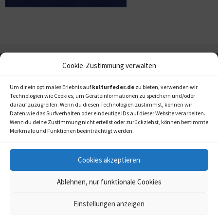
Cookie-Zustimmung verwalten
Um dir ein optimales Erlebnis auf
kulturfeder.de
zu bieten, verwenden wir
Technologien wie Cookies, um Geräteinformationen zu speichern und/oder
darauf zuzugreifen. Wenn du diesen Technologien zustimmst, können wir
Daten wie das Surfverhalten oder eindeutige IDs auf dieser Website verarbeiten.
Wenn du deine Zustimmung nicht erteilst oder zurückziehst, können bestimmte
Merkmale und Funktionen beeinträchtigt werden.
Cookies akzeptieren
Ablehnen, nur funktionale Cookies
Einstellungen anzeigen
kulturfeder.de –
© 2006-2020 LAPPmedien+events
Onlinemagazin für