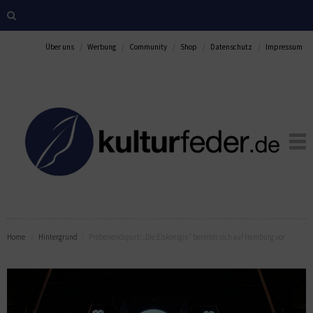
Über uns
Werbung
Community
Shop
Datenschutz
Impressum
Home
Hintergrund
Probenendspurt: „Die Eiskönigin“ bereitet sich auf Hamburg vor