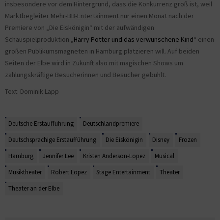
insbesondere vor dem Hintergrund, dass die Konkurrenz groß ist, weil
Marktbegleiter Mehr-BB-Entertainment nur einen Monat nach der
Premiere von „Die Eiskönigin“ mit der aufwändigen
Schauspielproduktion „
Harry Potter und das verwunschene Kind
“ einen
großen Publikumsmagneten in Hamburg platzieren will. Auf beiden
Seiten der Elbe wird in Zukunft also mit magischen Shows um
zahlungskräftige Besucherinnen und Besucher gebuhlt.
Text: Dominik Lapp
Deutsche Erstaufführung
Deutschlandpremiere
Deutschsprachige Erstaufführung
Die Eiskönigin
Disney
Frozen
Hamburg
Jennifer Lee
Kristen Anderson-Lopez
Musical
Musiktheater
Robert Lopez
Stage Entertainment
Theater
Theater an der Elbe