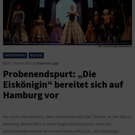
HINTERGRUND
MUSICAL
26. Oktober 2021
by
Dominik Lapp
Probenendspurt: „Die
Eiskönigin“ bereitet sich auf
Hamburg vor
Nur noch zwei Wochen, dann verwandelt sich das Theater an der Elbe in
Hamburg allabendlich in einen magischen Eispalast. Denn die
Deutschlandpremiere des neuen Disney-Musicals „Die Eiskönigin“