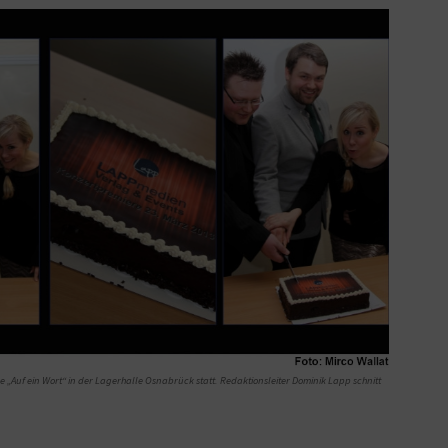
 „Auf ein Wort“ in der Lagerhalle Osnabrück statt. Redaktionsleiter Dominik Lapp schnitt