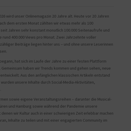
026 wird unser Onlinemagazin 20 Jahre alt. Heute vor 20 Jahren
Nach dem ersten Monat zählten wir etwas mehr als 100
 seit Jahren sehr konstant monatlich 100.000 Seitenaufrufe und
e rund 400.000 Views pro Monat. Zwei Jahrzehnte voller
hliger Beiträge liegen hinter uns – und ohne unsere Leserinnen
sen.
 begann, hat sich im Laufe der Jahre zu einer festen Plattform
ndet. Gemeinsam haben wir Trends kommen und gehen sehen, neue
ntwickelt. Aus den anfänglichen klassischen Artikeln entstand
zt wurden unsere Inhalte durch Social-Media-Aktivitäten,
.
ormen sowie eigene Veranstaltungsreihen – darunter die Musical-
nbüren und Hamburg sowie während der Pandemie unsere
t denen wir Kultur auch in einer schwierigen Zeit erlebbar machen
ran, Inhalte zu teilen und mit einer engagierten Community im