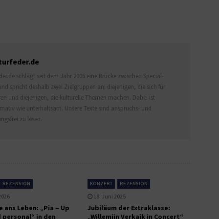
turfeder.de
er.de schlägt seit dem Jahr 2006 eine Brücke zwischen Special-
d spricht deshalb zwei Zielgruppen an: diejenigen, die sich für
ren und diejenigen, die kulturelle Themen machen. Dabei ist
rmativ wie unterhaltsam. Unsere Texte sind anspruchs- und
ngsfrei zu lesen.
REZENSION
KONZERT
REZENSION
2026
18. Juni 2025
ans Leben: „Pia – Up
Jubiläum der Extraklasse:
 personal“ in den
„Willemijn Verkaik in Concert“