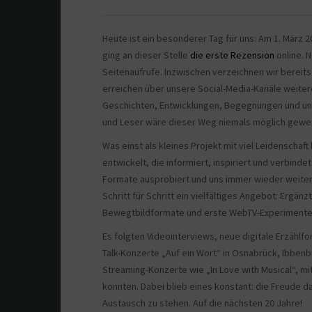
Heute ist ein besonderer Tag für uns: Am 1. März 2
ging an dieser Stelle
die erste Rezension
online. 
Seitenaufrufe. Inzwischen verzeichnen wir bereits
erreichen über unsere Social-Media-Kanäle weiter
Geschichten, Entwicklungen, Begegnungen und unzä
und Leser wäre dieser Weg niemals möglich gewe
Was einst als kleines Projekt mit viel Leidenschaft
entwickelt, die informiert, inspiriert und verbi
Formate ausprobiert und uns immer wieder weitere
Schritt für Schritt ein vielfältiges Angebot: Ergän
Bewegtbildformate und erste WebTV-Experimente
Es folgten Videointerviews, neue digitale Erzählf
Talk-Konzerte „Auf ein Wort“ in Osnabrück, Ibbe
Streaming-Konzerte wie „In Love with Musical“, mi
konnten. Dabei blieb eines konstant: die Freude da
Austausch zu stehen. Auf die nächsten 20 Jahre!