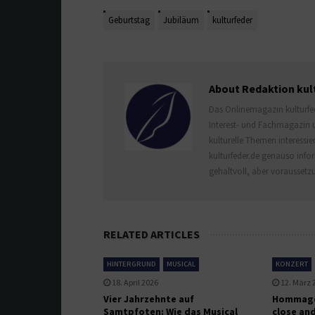
Geburtstag
Jubiläum
kulturfeder
About Redaktion kul
Das Onlinemagazin kulturfed
Interest- und Fachmagazin un
kulturelle Themen interessie
kulturfeder.de genauso info
gehaltvoll, aber voraussetzu
RELATED ARTICLES
HINTERGRUND
MUSICAL
KONZERT
18. April 2026
12. März 
Vier Jahrzehnte auf
Hommage 
Samtpfoten: Wie das Musical
close and