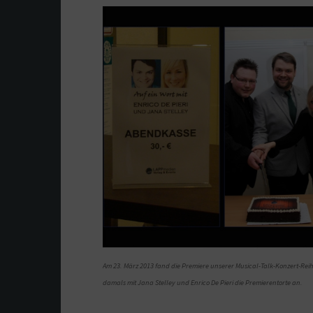
Am 23. März 2013 fand die Premiere unserer Musical-Talk-Konzert-Reihe
damals mit Jana Stelley und Enrico De Pieri die Premierentorte an.